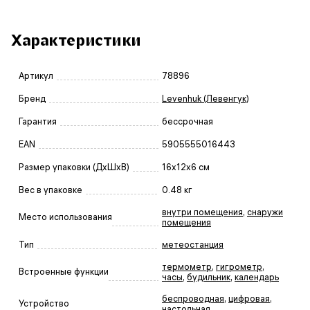
Характеристики
Артикул
78896
Бренд
Levenhuk (Левенгук)
Гарантия
бессрочная
EAN
5905555016443
Размер упаковки (ДxШxВ)
16x12x6 см
Вес в упаковке
0.48 кг
внутри помещения
,
снаружи
Место использования
помещения
Тип
метеостанция
термометр
,
гигрометр
,
Встроенные функции
часы
,
будильник
,
календарь
беспроводная
,
цифровая
,
Устройство
настольная