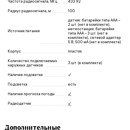
Частота радиосигнала, МГц
433.92
Радиус радиосигнала, м
100
датчик: батарейки типа AAА –
2 шт. (нет в комплекте),
метеостанция: батарейки
Источник питания
типа AАA – 3 шт. (нет в
комплекте), сетевой адаптер
5 В, 500 мА (нет в комплекте)
Корпус
пластик
Количество подключаемых
3 шт. (в комплекте)
наружных датчиков
Наличие подсветки
✓
Подсветка
есть
Наличие прогноза погоды
✓
Радиодатчик
✓
Дополнительные