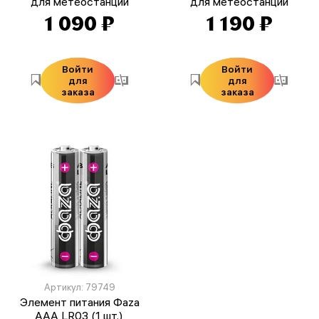
для метеостанций
для метеостанций
1 090 ₽
1 190 ₽
Войти
Войти
для
для
заказа
заказа
Артикул: 79749
Элемент питания Фаza
AAA LR03 (1 шт.),