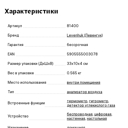
Характеристики
Артикул
81400
Бренд
Levenhuk (Левенгук)
Гарантия
бессрочная
EAN
5905555003078
Размер упаковки (ДxШxВ)
33x10x4 см
Вес в упаковке
0.565 кг
Место использования
внутри помещения
Тип
анализатор воздуха
термометр
,
гигрометр
,
Встроенные функции
детектор углекислого газа
беспроводная
,
цифровая
,
Устройство
настенная
,
настольная
Назначение
домашняя