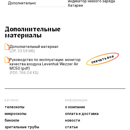
индикатор низкого заряда
Дополнительно
батареи
Дополнительные
материалы
Дополнительный материал
(ZIP, 33.59 МБ)
скачать все
Руководство по эксплуатации: монитор
качества воздуха Levenhuk Wezzer Air
MC50 (pdf)
(PDF, 766.04 КБ)
каталог
информация
телескопы
о компании
микроскопы
оплата и доставка
бинокли
новости
зрительные трубы
статьи