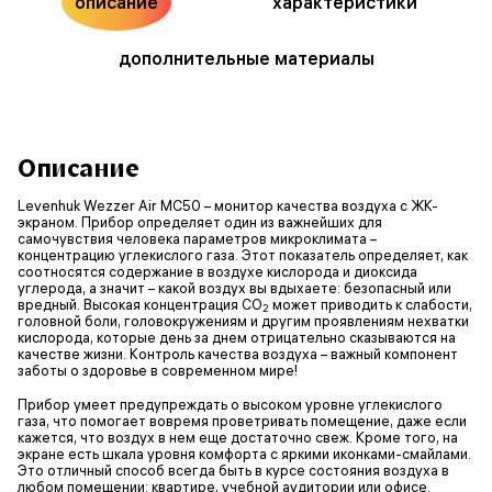
описание
характеристики
дополнительные материалы
Описание
Levenhuk Wezzer Air MC50 – монитор качества воздуха с ЖК-
экраном. Прибор определяет один из важнейших для
самочувствия человека параметров микроклимата –
концентрацию углекислого газа. Этот показатель определяет, как
соотносятся содержание в воздухе кислорода и диоксида
углерода, а значит – какой воздух вы вдыхаете: безопасный или
вредный. Высокая концентрация CO
может приводить к слабости,
2
головной боли, головокружениям и другим проявлениям нехватки
кислорода, которые день за днем отрицательно сказываются на
качестве жизни. Контроль качества воздуха – важный компонент
заботы о здоровье в современном мире!
Прибор умеет предупреждать о высоком уровне углекислого
газа, что помогает вовремя проветривать помещение, даже если
кажется, что воздух в нем еще достаточно свеж. Кроме того, на
экране есть шкала уровня комфорта с яркими иконками-смайлами.
Это отличный способ всегда быть в курсе состояния воздуха в
любом помещении: квартире, учебной аудитории или офисе.