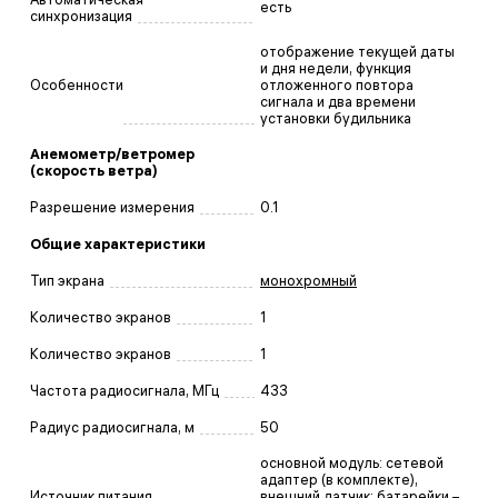
есть
синхронизация
отображение текущей даты
и дня недели, функция
Особенности
отложенного повтора
сигнала и два времени
установки будильника
Анемометр/ветромер
(скорость ветра)
Разрешение измерения
0.1
Общие характеристики
Тип экрана
монохромный
Количество экранов
1
Количество экранов
1
Частота радиосигнала, МГц
433
Радиус радиосигнала, м
50
основной модуль: сетевой
адаптер (в комплекте),
Источник питания
внешний датчик: батарейки –