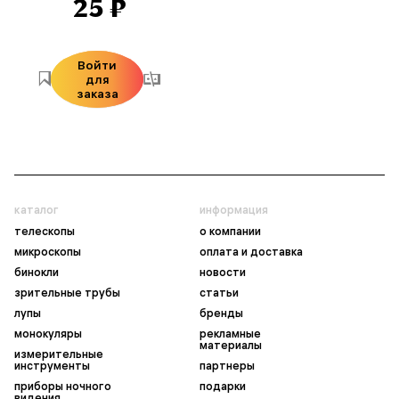
25 ₽
Войти
для
заказа
каталог
информация
телескопы
о компании
микроскопы
оплата и доставка
бинокли
новости
зрительные трубы
статьи
лупы
бренды
монокуляры
рекламные
материалы
измерительные
инструменты
партнеры
приборы ночного
подарки
видения