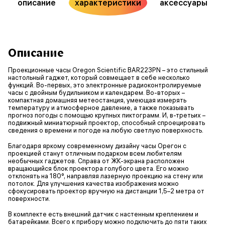
описание
характеристики
аксессуары
Описание
Проекционные часы Oregon Scientific BAR223PN – это стильный
настольный гаджет, который совмещает в себе несколько
функций. Во-первых, это электронные радиоконтролируемые
часы с двойным будильником и календарем. Во-вторых –
компактная домашняя метеостанция, умеющая измерять
температуру и атмосферное давление, а также показывать
прогноз погоды с помощью крупных пиктограмм. И, в-третьих –
подвижный миниатюрный проектор, способный спроецировать
сведения о времени и погоде на любую светлую поверхность.
Благодаря яркому современному дизайну часы Орегон с
проекцией станут отличным подарком всем любителям
необычных гаджетов. Справа от ЖК-экрана расположен
вращающийся блок проектора голубого цвета. Его можно
отклонять на 180°, направляя лазерную проекцию на стену или
потолок. Для улучшения качества изображения можно
сфокусировать проектор вручную на дистанции 1,5–2 метра от
поверхности.
В комплекте есть внешний датчик с настенным креплением и
батарейками. Всего к прибору можно подключить до пяти таких