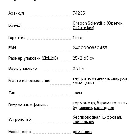
Артикул
74235
Oregon Scientific (Орегон
Бренд
Сайнтифик)
Гарантия
1 год
EAN
2400000950455
Размер упаковки (ДxШxВ)
25x21x5 см
Вес в упаковке
0.81 кг
внутри помещения
,
снаружи
Место использования
помещения
Тип
часы
термометр
,
барометр
,
часы
,
Встроенные функции
будильник
,
календарь
беспроводная
,
цифровая
,
Устройство
настольная
Назначение
домашняя