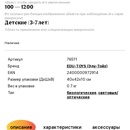
объект, чтобы увидеть его увеличенным
100 — 1200
Во сколько раз больше изображение объекта при наблюдении его через
микроскоп
Детские (3-7 лет)
Область применения или специализация микроскопа
Наличие
Артикул
76511
Бренд
EDU-TOYS (Эду-Тойз)
EAN
2400000972914
Размер упаковки (ДxШxВ)
40x42x10 см
Вес в упаковке
0.7 кг
Тип
биологические
,
световые/
оптические
описание
характеристики
аксессуары