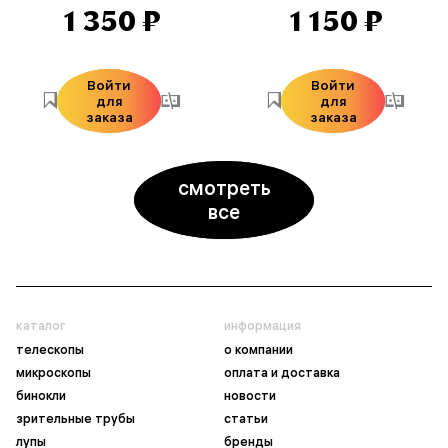
1 350 ₽
1 150 ₽
Войти
Войти
для
для
заказа
заказа
смотреть
все
каталог
информация
телескопы
о компании
микроскопы
оплата и доставка
бинокли
новости
зрительные трубы
статьи
лупы
бренды