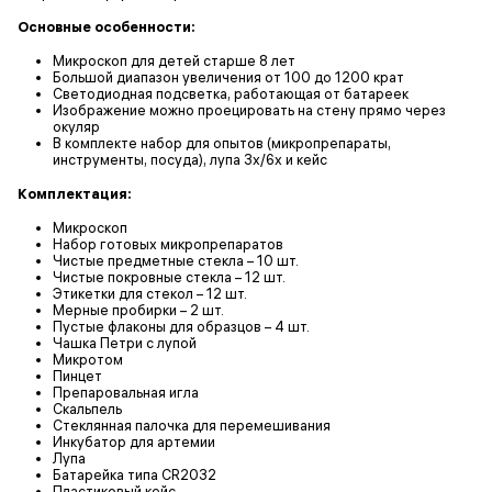
Основные особенности:
Микроскоп для детей старше 8 лет
Большой диапазон увеличения от 100 до 1200 крат
Светодиодная подсветка, работающая от батареек
Изображение можно проецировать на стену прямо через
окуляр
В комплекте набор для опытов (микропрепараты,
инструменты, посуда), лупа 3х/6х и кейс
Комплектация:
Микроскоп
Набор готовых микропрепаратов
Чистые предметные стекла – 10 шт.
Чистые покровные стекла – 12 шт.
Этикетки для стекол – 12 шт.
Мерные пробирки – 2 шт.
Пустые флаконы для образцов – 4 шт.
Чашка Петри с лупой
Микротом
Пинцет
Препаровальная игла
Скальпель
Стеклянная палочка для перемешивания
Инкубатор для артемии
Лупа
Батарейка типа CR2032
Пластиковый кейс