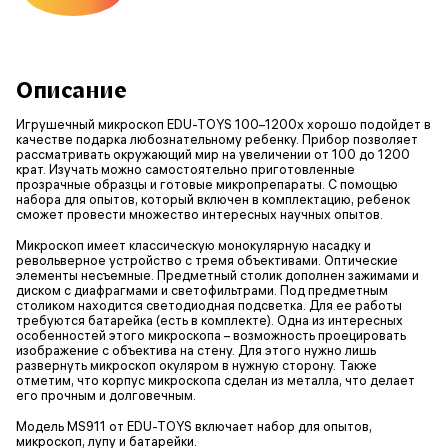
Описание
Игрушечный микроскоп EDU-TOYS 100–1200x хорошо подойдет в
качестве подарка любознательному ребенку. Прибор позволяет
рассматривать окружающий мир на увеличении от 100 до 1200
крат. Изучать можно самостоятельно приготовленные
прозрачные образцы и готовые микропрепараты. С помощью
набора для опытов, который включен в комплектацию, ребенок
сможет провести множество интересных научных опытов.
Микроскоп имеет классическую монокулярную насадку и
револьверное устройство с тремя объективами. Оптические
элементы несъемные. Предметный столик дополнен зажимами и
диском с диафрагмами и светофильтрами. Под предметным
столиком находится светодиодная подсветка. Для ее работы
требуются батарейка (есть в комплекте). Одна из интересных
особенностей этого микроскопа – возможность проецировать
изображение с объектива на стену. Для этого нужно лишь
развернуть микроскоп окуляром в нужную сторону. Также
отметим, что корпус микроскопа сделан из металла, что делает
его прочным и долговечным.
Модель MS911 от EDU-TOYS включает набор для опытов,
микроскоп, лупу и батарейки.