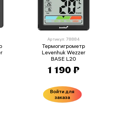
Артикул: 78884
р
Термогигрометр
r
Levenhuk Wezzer
BASE L20
1 190 ₽
Войти для
заказа