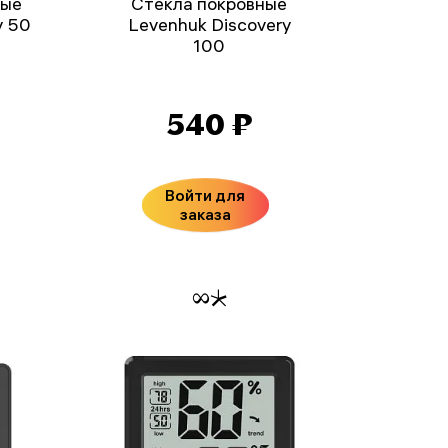
ные
Стекла покровные
y 50
Levenhuk Discovery
100
540 ₽
Войти для
заказа