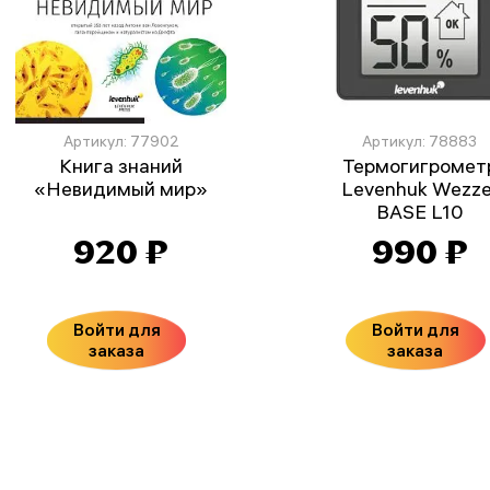
Артикул: 77902
Артикул: 78883
Книга знаний
Термогигромет
«Невидимый мир»
Levenhuk Wezze
BASE L10
920 ₽
990 ₽
Войти для
Войти для
заказа
заказа