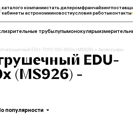
каталог
о компании
стать дилером
франчайзинг
поставщи
кабинеты астрономии
новости
условия работы
контакты
кли
зрительные трубы
лупы
монокуляры
измерительн
оп игрушечный EDU-TOYS 100–900x (MS926)
Аксессуары
грушечный EDU-
x (MS926) -
По популярности