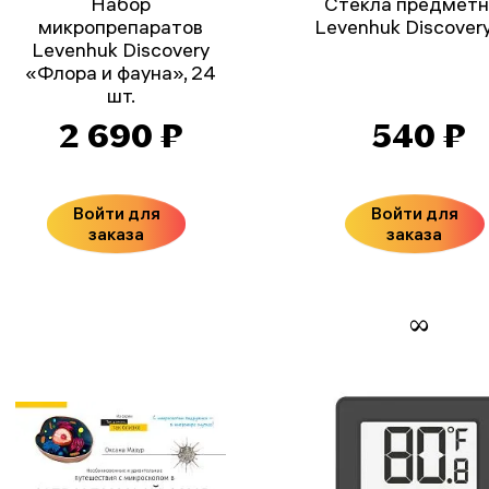
Набор
Стекла предмет
микропрепаратов
Levenhuk Discover
Levenhuk Discovery
«Флора и фауна», 24
шт.
2 690 ₽
540 ₽
Войти для
Войти для
заказа
заказа