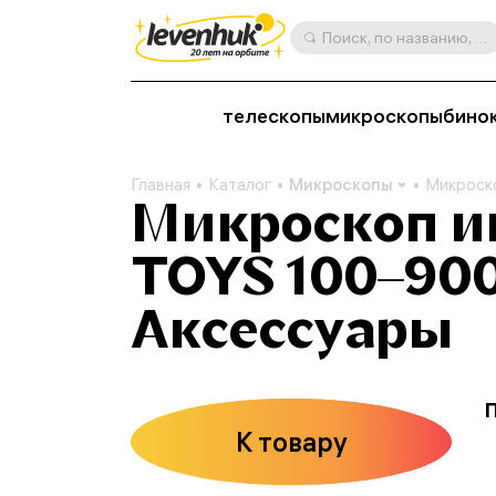
Поиск, по названию, артикулу, категории и др.
телескопы
микроскопы
бино
Главная
Каталог
Микроскопы
Микроск
Микроскоп и
TOYS 100–900
Аксессуары
К товару