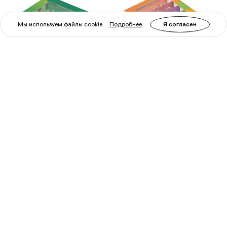
Мы используем файлы cookie.
Подробнее
Я согласен
Артикул: 72869
Артикул: 72870
Набор микропрепаратов
Набор микропрепаратов
Levenhuk LabZZ P12,
Levenhuk LabZZ CP24,
растения
существа и растения
890 ₽
2 090 ₽
Войти
Войти
для
для
заказа
заказа