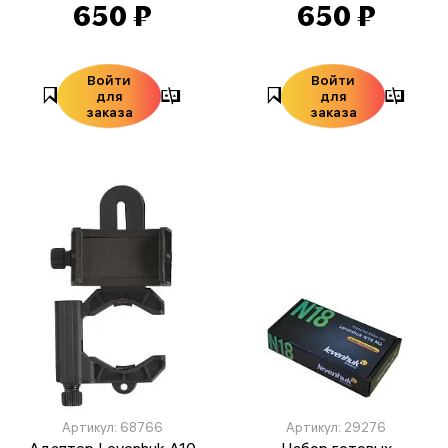
650 ₽
650 ₽
Войти
Войти
для
для
заказа
заказа
Артикул: 68766
Артикул: 29276
Адаптер Levenhuk A10
Набор готовых