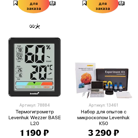
для
для
заказа
заказа
Артикул: 78884
Артикул: 13461
Термогигрометр
Набор для опытов с
Levenhuk Wezzer BASE
микроскопом Levenhuk
L20
K50
1 190 ₽
3 290 ₽