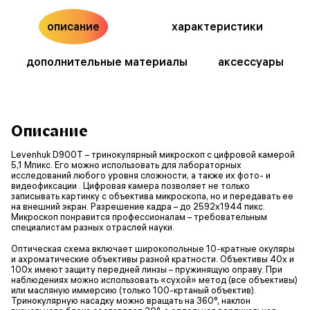
описание
характеристики
дополнительные материалы
аксессуары
Описание
Levenhuk D900T – тринокулярный микроскоп с цифровой камерой
5,1 Мпикс. Его можно использовать для лабораторных
исследований любого уровня сложности, а также их фото- и
видеофиксации . Цифровая камера позволяет не только
записывать картинку с объектива микроскопа, но и передавать ее
на внешний экран. Разрешение кадра – до 2592х1944 пикс.
Микроскоп понравится профессионалам – требовательным
специалистам разных отраслей науки.
Оптическая схема включает широкопольные 10-кратные окуляры
и ахроматические объективы разной кратности. Объективы 40х и
100х имеют защиту передней линзы – пружинящую оправу. При
наблюдениях можно использовать «сухой» метод (все объективы)
или масляную иммерсию (только 100-кртаный объектив).
Тринокулярную насадку можно вращать на 360°, наклон