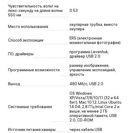
Чувствительность, вольт на
люкc-секунду на длине волны
0.53
550 нм
окулярная трубка, вместо
Место использования
окуляра
ERS (электронная
Способ экспозиции
моментальная фотография)
программа Levenhuk,
ПО, драйверы
драйвер USB 2.0
размер изображения,
Программные возможности
управление экспозицией,
яркость
Выход
480 Мб/с, USB 2.0
OS Windows
XP/Vista/7/8/10/11 (32 и 64
бит), Mac 10.12, Linux Ubuntu
Системные требования
14.04; 2,8 ГГц Intel Core 2 и
выше, не менее 2 ГБ
оперативной памяти, USB
2.0, CD-ROM
Источник питания камеры
через кабель USB