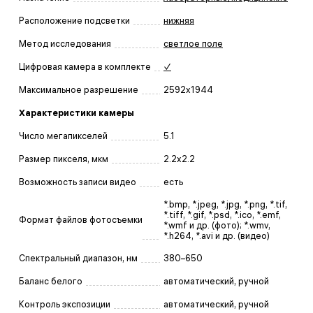
Расположение подсветки
нижняя
Метод исследования
светлое поле
Цифровая камера в комплекте
✓
Максимальное разрешение
2592x1944
Характеристики камеры
Число мегапикселей
5.1
Размер пикселя, мкм
2.2x2.2
Возможность записи видео
есть
*.bmp, *.jpeg, *.jpg, *.png, *.tif,
*.tiff, *.gif, *.psd, *.ico, *.emf,
Формат файлов фотосъемки
*.wmf и др. (фото); *.wmv,
*.h264, *.avi и др. (видео)
Спектральный диапазон, нм
380–650
Баланс белого
автоматический, ручной
Контроль экспозиции
автоматический, ручной