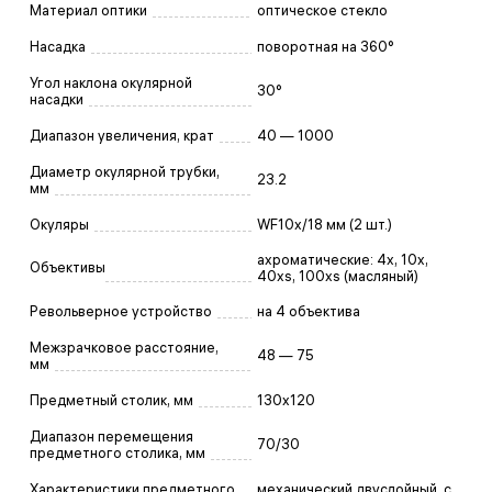
Материал оптики
оптическое стекло
Насадка
поворотная на 360°
Угол наклона окулярной
30°
насадки
Диапазон увеличения, крат
40 — 1000
Диаметр окулярной трубки,
23.2
мм
Окуляры
WF10x/18 мм (2 шт.)
ахроматические: 4x, 10x,
Объективы
40xs, 100xs (масляный)
Револьверное устройство
на 4 объектива
Межзрачковое расстояние,
48 — 75
мм
Предметный столик, мм
130x120
Диапазон перемещения
70/30
предметного столика, мм
Характеристики предметного
механический двуслойный, с