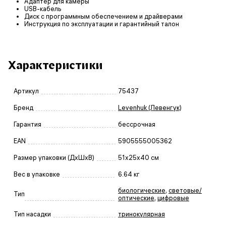
Адаптер для камеры
USB-кабель
Диск с программным обеспечением и драйверами
Инструкция по эксплуатации и гарантийный талон
Характеристики
Артикул
75437
Бренд
Levenhuk (Левенгук)
Гарантия
бессрочная
EAN
5905555005362
Размер упаковки (ДxШxВ)
51x25x40 см
Вес в упаковке
6.64 кг
биологические
,
световые/
Тип
оптические
,
цифровые
Тип насадки
тринокулярная