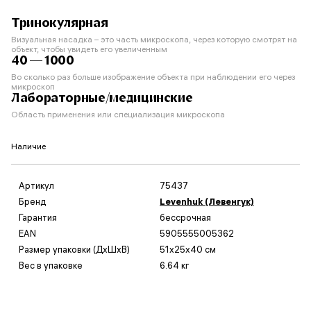
Тринокулярная
Визуальная насадка – это часть микроскопа, через которую смотрят на
объект, чтобы увидеть его увеличенным
40 — 1000
Во сколько раз больше изображение объекта при наблюдении его через
микроскоп
Лабораторные/медицинские
Область применения или специализация микроскопа
Наличие
Артикул
75437
Бренд
Levenhuk (Левенгук)
Гарантия
бессрочная
EAN
5905555005362
Размер упаковки (ДxШxВ)
51x25x40 см
Вес в упаковке
6.64 кг