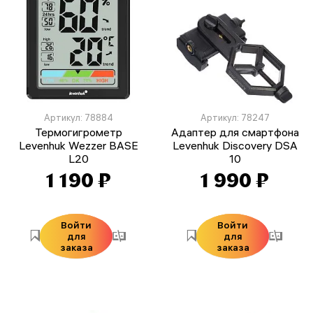
Артикул: 78884
Артикул: 78247
Термогигрометр
Адаптер для смартфона
Levenhuk Wezzer BASE
Levenhuk Discovery DSA
L20
10
1 190 ₽
1 990 ₽
Войти
Войти
для
для
заказа
заказа