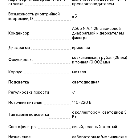
столика
препаратоводителем
Возможность диоптрийной
±5
коррекции, D
Аббе N.A. 1,25 с ирисовой
Конденсор
диафрагмой и держателем
фильтра
Диафрагма
ирисовая
коаксиальная, грубая (25 мм)
Фокусировка
и точная (0,002 мм)
Корпус
металл
Подсветка
светодиодная
Регулировка яркости
✓
Источник питания
110–220 В
с коллектором, светодиод 3
Тип лампы подсветки
Вт
Светофильтры
синий, зеленый, желтый
Назначение
лабораторные/медицинские