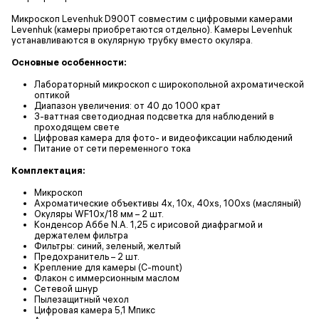
Микроскоп Levenhuk D900T совместим с цифровыми камерами
Levenhuk (камеры приобретаются отдельно). Камеры Levenhuk
устанавливаются в окулярную трубку вместо окуляра.
Основные особенности:
Лабораторный микроскоп с широкопольной ахроматической
оптикой
Диапазон увеличения: от 40 до 1000 крат
3-ваттная светодиодная подсветка для наблюдений в
проходящем свете
Цифровая камера для фото- и видеофиксации наблюдений
Питание от сети переменного тока
Комплектация:
Микроскоп
Ахроматические объективы 4х, 10х, 40xs, 100хs (масляный)
Окуляры WF10x/18 мм – 2 шт.
Конденсор Аббе N.A. 1,25 с ирисовой диафрагмой и
держателем фильтра
Фильтры: синий, зеленый, желтый
Предохранитель – 2 шт.
Крепление для камеры (C-mount)
Флакон с иммерсионным маслом
Сетевой шнур
Пылезащитный чехол
Цифровая камера 5,1 Мпикс