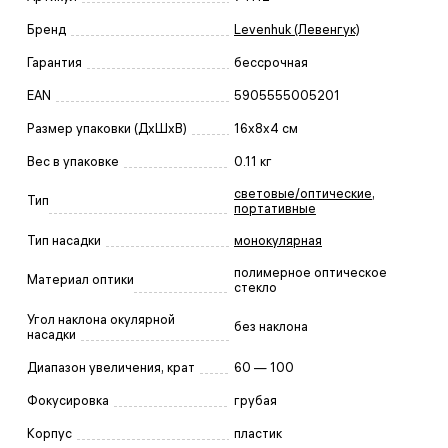
Бренд
Levenhuk (Левенгук)
Гарантия
бессрочная
EAN
5905555005201
Размер упаковки (ДxШxВ)
16x8x4 см
Вес в упаковке
0.11 кг
световые/оптические
,
Тип
портативные
Тип насадки
монокулярная
полимерное оптическое
Материал оптики
стекло
Угол наклона окулярной
без наклона
насадки
Диапазон увеличения, крат
60 — 100
Фокусировка
грубая
Корпус
пластик