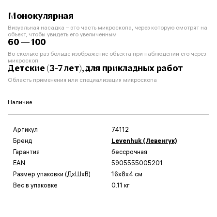
Монокулярная
Визуальная насадка – это часть микроскопа, через которую смотрят на
объект, чтобы увидеть его увеличенным
60 — 100
Во сколько раз больше изображение объекта при наблюдении его через
микроскоп
Детские (3-7 лет), для прикладных работ
Область применения или специализация микроскопа
Наличие
Артикул
74112
Бренд
Levenhuk (Левенгук)
Гарантия
бессрочная
EAN
5905555005201
Размер упаковки (ДxШxВ)
16x8x4 см
Вес в упаковке
0.11 кг