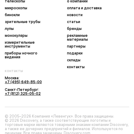
телескопы
о компании
микроскопы
оплата и доставка
бинокли
новости
зрительные трубы
статьи
лупы
бренды
монокуляры
рекламные
материалы
измерительные
инструменты
партнеры
приборы ночного
подарки
видения
склады
контакты
контакты
Москва:
+7 (495) 649-85-00
Санкт-Петербург:
+7 (812) 325-05-02
© 2005–2026 Компания «Левенгук». Все права защищены.
© 2026 Discovery, а также соответствующие логотипы и
торговые марки являются товарными знаками компании Discovery,
а также ее дочерних предприятий и филиалов. Используется по
лицензии. Все права защищены. Discovery.com.