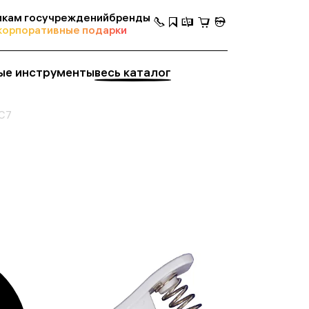
кам госучреждений
бренды
корпоративные подарки
ые инструменты
весь каталог
ZC7