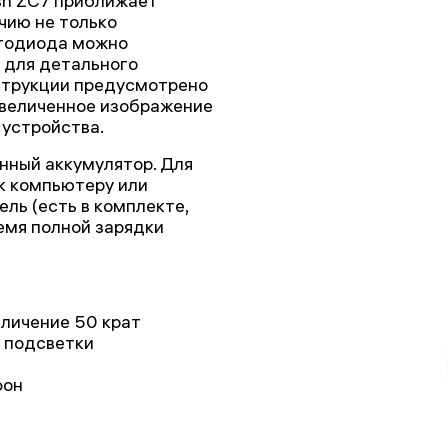
sh ZC7 приближает
чию не только
етодиода можно
 для детального
нструкции предусмотрено
увеличенное изображение
устройства.
нный аккумулятор. Для
к компьютеру или
ль (есть в комплекте,
емя полной зарядки
еличение 50 крат
 подсветки
фон