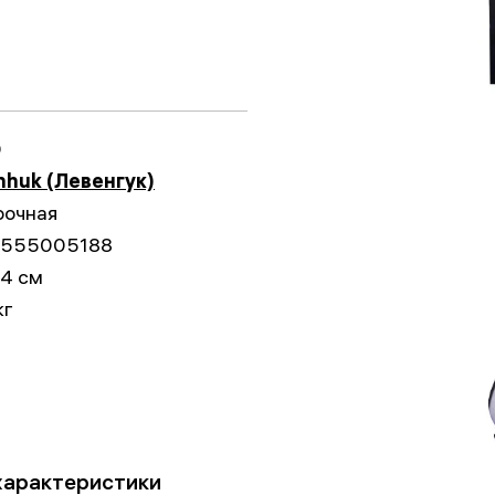
0
nhuk (Левенгук)
рочная
555005188
x4 см
кг
характеристики