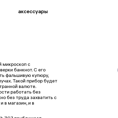
аксессуары
й микроскоп с
ерки банкнот. С его
ть фальшивую купюру,
учах. Такой прибор будет
транной валюте.
ости работать без
но без труда захватить с
и в магазин, и в