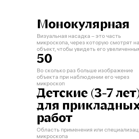
Монокулярная
Визуальная насадка – это часть
микроскопа, через которую смотрят н
объект, чтобы увидеть его увеличенны
50
Во сколько раз больше изображение
объекта при наблюдении его через
микроскоп
Детские (3-7 лет)
для прикладны
работ
Область применения или специализац
микроскопа