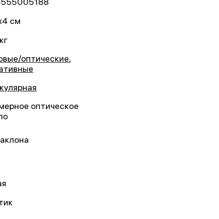
5555005188
x4 см
кг
овые/оптические
,
ативные
кулярная
мерное оптическое
ло
наклона
ая
тик