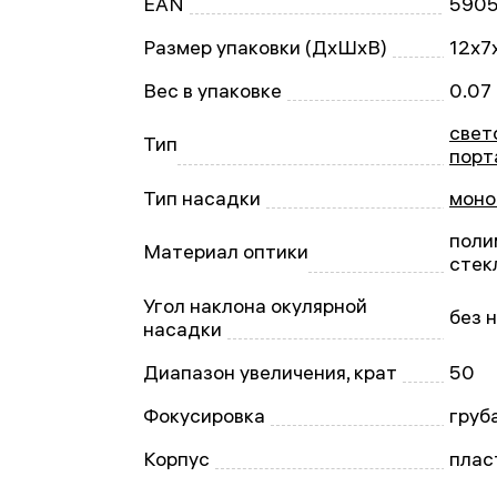
EAN
590
Размер упаковки (ДxШxВ)
12x7
Вес в упаковке
0.07 
свет
Тип
порт
Тип насадки
моно
поли
Материал оптики
стек
Угол наклона окулярной
без 
насадки
Диапазон увеличения, крат
50
Фокусировка
груб
Корпус
плас