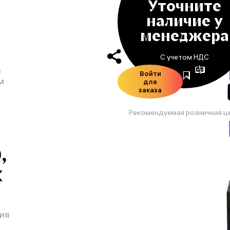
Уточните
наличие у
менеджера
С учетом НДС
а
Войти
м
для
заказа
Рекомендуемая розничная ц
,
х
ия