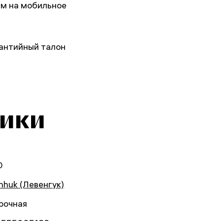
ем на мобильное
рантийный талон
тики
0
nhuk (Левенгук)
рочная