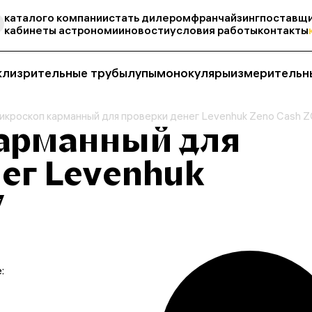
каталог
о компании
стать дилером
франчайзинг
поставщи
кабинеты астрономии
новости
условия работы
контакты
кли
зрительные трубы
лупы
монокуляры
измерительн
икроскоп карманный для проверки денег Levenhuk Zeno Cash 
арманный для
ег Levenhuk
7
: