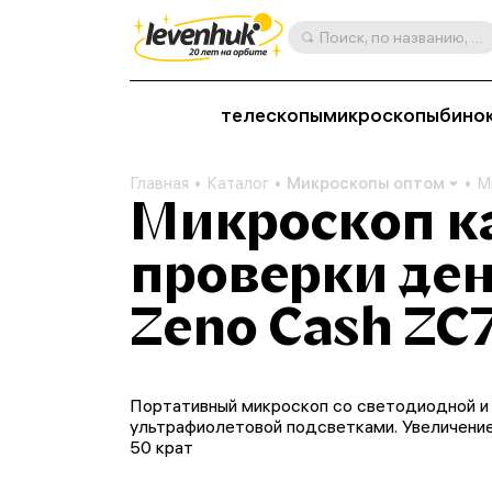
Поиск, по названию, артикулу, категории и др.
телескопы
микроскопы
бино
Главная
Каталог
Микроскопы оптом
М
Микроскоп к
проверки ден
Zeno Cash ZC
Портативный микроскоп со светодиодной и
ультрафиолетовой подсветками. Увеличение
50 крат