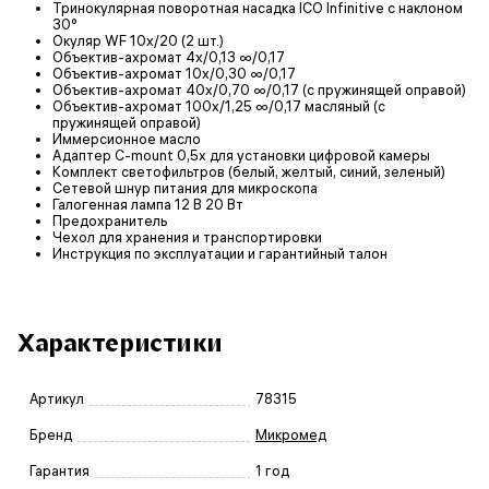
Тринокулярная поворотная насадка ICO Infinitive с наклоном
30°
Окуляр WF 10х/20 (2 шт.)
Объектив-ахромат 4х/0,13 ∞/0,17
Объектив-ахромат 10х/0,30 ∞/0,17
Объектив-ахромат 40х/0,70 ∞/0,17 (с пружинящей оправой)
Объектив-ахромат 100х/1,25 ∞/0,17 масляный (с
пружинящей оправой)
Иммерсионное масло
Адаптер C-mount 0,5х для установки цифровой камеры
Комплект светофильтров (белый, желтый, синий, зеленый)
Сетевой шнур питания для микроскопа
Галогенная лампа 12 В 20 Вт
Предохранитель
Чехол для хранения и транспортировки
Инструкция по эксплуатации и гарантийный талон
Характеристики
Артикул
78315
Бренд
Микромед
Гарантия
1 год