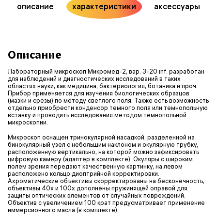
описание
характеристики
аксессуары
Описание
Лабораторный микроскоп Микромед-2, вар. 3-20 inf. разработан
для наблюдений и диагностических исследований в таких
областях науки, как медицина, бактериология, ботаника и проч.
Прибор применяется для изучения биологических образцов
(мазки и срезы) по методу светлого поля. Также есть возможность
отдельно приобрести конденсор темного поля или темнопольную
вставку и проводить исследования методом темнопольной
микроскопии.
Микроскоп оснащен тринокулярной насадкой, разделенной на
бинокулярный узел с небольшим наклоном и окулярную трубку,
расположенную вертикально, на которой можно зафиксировать
цифровую камеру (адаптер в комплекте). Окуляры с широким
полем зрения передают качественную картинку, на левом
расположено кольцо диоптрийной корректировки.
Ахроматические объективы скорректированы на бесконечность,
объективы 40х и 100х дополнены пружинящей оправой для
защиты оптических элементов от случайных повреждений.
Объектив с увеличением 100 крат предусматривает применение
иммерсионного масла (в комплекте).