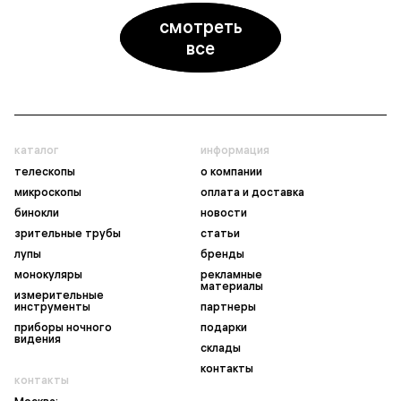
смотреть
все
каталог
информация
телескопы
о компании
микроскопы
оплата и доставка
бинокли
новости
зрительные трубы
статьи
лупы
бренды
монокуляры
рекламные
материалы
измерительные
инструменты
партнеры
приборы ночного
подарки
видения
склады
контакты
контакты