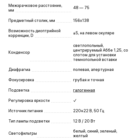
Межзрачковое расстояние,
48 — 75
мм
Предметный столик, мм
156x138
Возможность диоптрийной
±5, на левом окуляре
коррекции, D
светлопольный,
центрируемый Аббе 1,25, со
Конденсор
слотом для установки
темнопольной вставки
Диафрагма
полевая, апертурная
Фокусировка
грубая и точная
Подсветка
галогенная
Регулировка яркости
✓
Источник питания
220±22 В, 50 Гц
Тип лампы подсветки
12 В / 20 Вт
белый, синий, зеленый,
Светофильтры
желтый