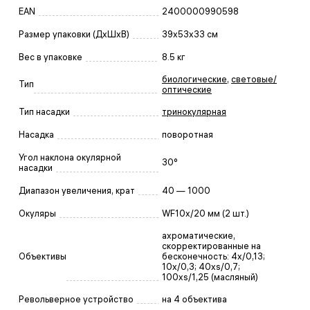
EAN
2400000990598
Размер упаковки (ДxШxВ)
39x53x33 см
Вес в упаковке
8.5 кг
биологические
,
световые/
Тип
оптические
Тип насадки
тринокулярная
Насадка
поворотная
Угол наклона окулярной
30°
насадки
Диапазон увеличения, крат
40 — 1000
Окуляры
WF10x/20 мм (2 шт.)
ахроматические,
скорректированные на
Объективы
бесконечность: 4x/0,13;
10x/0,3; 40xs/0,7;
100xs/1,25 (масляный)
Револьверное устройство
на 4 объектива