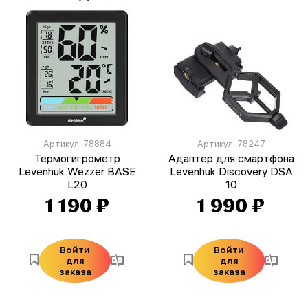
Артикул: 78884
Артикул: 78247
Термогигрометр
Адаптер для смартфона
Levenhuk Wezzer BASE
Levenhuk Discovery DSA
L20
10
1 190 ₽
1 990 ₽
Войти
Войти
для
для
заказа
заказа