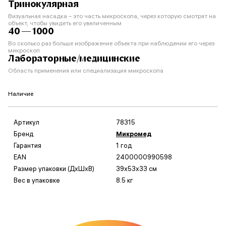
Тринокулярная
Визуальная насадка – это часть микроскопа, через которую смотрят на
объект, чтобы увидеть его увеличенным
40 — 1000
Во сколько раз больше изображение объекта при наблюдении его через
микроскоп
Лабораторные/медицинские
Область применения или специализация микроскопа
Наличие
Артикул
78315
Бренд
Микромед
Гарантия
1 год
EAN
2400000990598
Размер упаковки (ДxШxВ)
39x53x33 см
Вес в упаковке
8.5 кг