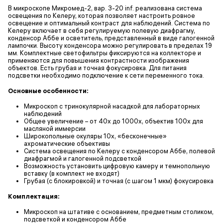
В микроскопе Микромед-2, вар. 3-20 inf. реализована система
освещения по Келеру, которая позволяет настроить ровное
освещение и оптимальный контраст для наблюдений. Система по
Келеру включает в себя регулируемую полевую диафрагму,
конденсор Аббе и осветитель, представленный в виде галогенной
лампочки. Высоту конденсора можно регулировать в пределах 19
мм. Комплектные светофильтры фиксируются на коллекторе и
применяются для повышения контрастности изображения
объектов. Есть грубая и точная фокусировка. Для питания
подсветки необходимо подключение к сети переменного тока.
Основные особенности:
Микроскоп с тринокулярной насадкой для лабораторных
наблюдений
Общее увеличение – от 40х до 1000х, объектив 100х для
масляной иммерсии
Широкопольные окуляры 10х, «бесконечные»
ахроматические объективы
Система освещения по Келеру с конденсором Аббе, полевой
диафрагмой и галогенной подсветкой
Возможность установить цифровую камеру и темнопольную
вставку (в комплект не входят)
Грубая (с блокировкой) и точная (с шагом 1 мкм) фокусировка
Комплектация:
Микроскоп на штативе с основанием, предметным столиком,
подсветкой и конденсором Аббе