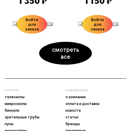
1 350 ₽
1 150 ₽
Войти
Войти
для
для
заказа
заказа
смотреть
все
каталог
информация
телескопы
о компании
микроскопы
оплата и доставка
бинокли
новости
зрительные трубы
статьи
лупы
бренды
монокуляры
рекламные