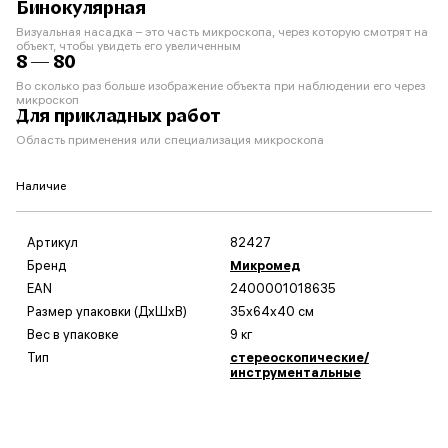
Бинокулярная
Визуальная насадка – это часть микроскопа, через которую смотрят на
объект, чтобы увидеть его увеличенным
8 — 80
Во сколько раз больше изображение объекта при наблюдении его через
микроскоп
Для прикладных работ
Область применения или специализация микроскопа
Наличие
Артикул
82427
Бренд
Микромед
EAN
2400001018635
Размер упаковки (ДxШxВ)
35x64x40 см
Вес в упаковке
9 кг
Тип
стереоскопические/
инструментальные