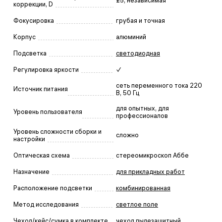
±5, независимая
коррекции, D
Фокусировка
грубая и точная
Корпус
алюминий
Подсветка
светодиодная
Регулировка яркости
✓
сеть переменного тока 220
Источник питания
В, 50 Гц
для опытных, для
Уровень пользователя
профессионалов
Уровень сложности сборки и
сложно
настройки
Оптическая схема
стереомикроскоп Аббе
Назначение
для прикладных работ
Расположение подсветки
комбинированная
Метод исследования
светлое поле
Чехол/кейс/сумка в комплекте
чехол пылезащитный