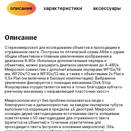
описание
характеристики
аксессуары
Описание
Стереомикроскоп для исследования объектов в проходящем и
отраженном свете. Построен по оптической схеме Аббе с одним
общим объективом и плавным увеличением изображения в
диапазоне 8–80x. Используя дополнительные окуляры и
объективы, можно расширить диапазон увеличения до 4–480x.
Микроскоп совместим с дополнительными окулярами WF15х/16
мм, WF20х/12 мм и WF30х/12 мм, а также с объективами 2x Plan и
0,5х Plan (не включены в базовую комплектацию). Выбранное
увеличение фиксируется с помощью механизма Click-Stop.
Фокусировка осуществляется мягко и точно благодаря зубчато-
реечному механизму с направляющей «ласточкин хвост».
Микроскопом могут без проблем пользоваться люди с
близорукостью и дальнозоркостью: на каждом окулярном тубусе
выполняется коррекция в пределах ±5 диоптрий. Микроскоп
оснащен двумя светодиодными источниками света: кольцевым
осветителем с 50 светодиодами для отраженного света
(крепится на объектив) и точечным осветителем для
проходящего света (встроен в основание микроскопа). Оба
источника света могут работать одновременно или по