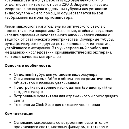
отдельности, питаются от сети 220 В. Визуальная насадка
микроскопа оснащена отдельным тубусом для установки
видеоокуляра – с его помощью осуществляется вывод
изображения на монитор компьютера.
Линзы микроскопа изготовлены из оптического стекла с
просветляющим покрытием. Основание, стойка и визуальная
насадка сделаны из качественного алюминиевого сплава с
защитой от статического электричества. Окулярные тубусы,
ручки фокусировки и другие детали выполнены из пластика,
устойчивого к истиранию. Это универсальный прибор для
медицинских исследований, криминалистических экспертиз,
контроля качества материалов.
Основные особенности:
Отдельный тубус для установки видеоокуляра
Оптическая схема Aббе с общим планахроматическим
объективом и плавным увеличением
Подстройка под зрение наблюдателя (±5 диоптрий) на
каждом окуляре
Встроенные осветители для отраженного и проходящего
света
Технология Click-Stop для фиксации увеличения
Комплектация:
Основание микроскопа со встроенным осветителем
проходящего света, матовым фильтром, штативом и