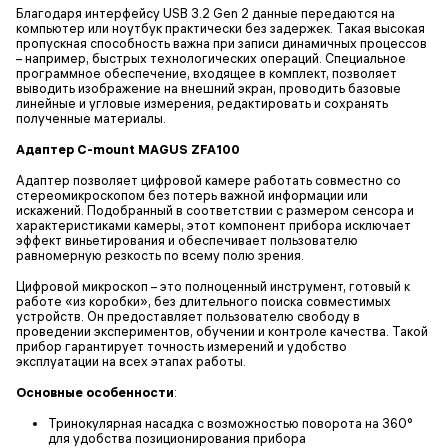
Благодаря интерфейсу USB 3.2 Gen 2 данные передаются на
компьютер или ноутбук практически без задержек. Такая высокая
пропускная способность важна при записи динамичных процессов
– например, быстрых технологических операций. Специальное
программное обеспечение, входящее в комплект, позволяет
выводить изображение на внешний экран, проводить базовые
линейные и угловые измерения, редактировать и сохранять
полученные материалы.
Адаптер C-mount MAGUS ZFA100
Адаптер позволяет цифровой камере работать совместно со
стереомикроскопом без потерь важной информации или
искажений. Подобранный в соответствии с размером сенсора и
характеристиками камеры, этот компонент прибора исключает
эффект виньетирования и обеспечивает пользователю
равномерную резкость по всему полю зрения.
Цифровой микроскоп – это полноценный инструмент, готовый к
работе «из коробки», без длительного поиска совместимых
устройств. Он предоставляет пользователю свободу в
проведении экспериментов, обучении и контроле качества. Такой
прибор гарантирует точность измерений и удобство
эксплуатации на всех этапах работы.
Основные особенности
:
Тринокулярная насадка с возможностью поворота на 360°
для удобства позиционирования прибора