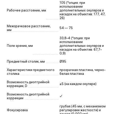
105 (*опция: при
использовании
Рабочее расстояние, мм
дополнительных окуляров и
насадок на объектив: 177, 47,
26)
Межзрачковое расстояние,
54 — 75
мм
33,8–4 (*опция: при
использовании
Поле зрения, мм
дополнительных окуляров и
насадок на объектив: 67,7–
0,9)
Предметный столик, мм
Ø95
Характеристики предметного
прозрачная пластина, черно-
столика
белая пластина
Возможность диоптрийной
±5 (на каждом окуляре)
коррекции, D
Возможность диоптрийной
✓
коррекции
грубая (45 мм, с механизмом
Фокусировка
регулировки жесткости) и
тонкая (0,002 мм)