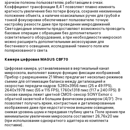
зрачком полезны пользователям, работающим в очках.
Коэффициент трансфокации 8,4:1 позволяет плавно изменять
кратность увеличения без потери фокуса, сохраняя неизменным
положение объекта, а наличие коаксиальных ручек для грубой и
тонкой фокусировки обеспечивает пользователю точную
настройку резкости даже при проведении микродвижений.
Светодиодные элементы предоставляют возможность проводить
базовые операции с образцами без дополнительного
осветительного оборудования, а при необходимости микроскоп
можно расширить дополнительными аксессуарами для
бестеневого освещения, исследований темного поля или
поляризованного света.
Камера цифровая MAGUS CBF70
Цифровая камера, устанавливаемая в вертикальный канал
микроскопа, выполняет важную функцию фиксации изображений.
Прибор с разрешением 21 Мпикс предлагает несколько режимов
съемки для оптимизации баланса между детализацией и
скоростью передачи кадров: 5280x3956 пикс (25 и 49 FPS),
2640x1978 пикс (55 и 115 FPS), 1760x1318 пикс (117 и 240 FPS). В
основе камеры лежит цветной CMOS-сенсор SONY Exmor с
обратной засветкой и большим физическим размером (4/3″). Это
позволяет получать яркие, контрастные и детализированные
изображения даже при недостаточном внешнем освещении,
снижая уровень шума и передавая глубину цвета. Поле зрения при
минимальном увеличении микроскопа составляет 26,76х20 мм
(при использовании однократного адаптера из комплекта
поставки)..