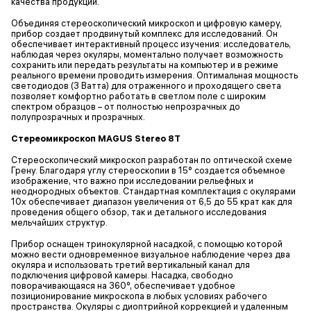
качества продукции.
Объединяя стереоскопический микроскоп и цифровую камеру,
прибор создает продвинутый комплекс для исследований. Он
обеспечивает интерактивный процесс изучения: исследователь,
наблюдая через окуляры, моментально получает возможность
сохранить или передать результаты на компьютер и в режиме
реального времени проводить измерения. Оптимальная мощность
светодиодов (3 Ватта) для отраженного и проходящего света
позволяет комфортно работать в светлом поле с широким
спектром образцов – от полностью непрозрачных до
полупрозрачных и прозрачных.
Стереомикроскоп MAGUS Stereo 8T
Стереоскопический микроскоп разработан по оптической схеме
Грену. Благодаря углу стереоскопии в 15° создается объемное
изображение, что важно при исследовании рельефных и
неоднородных объектов. Стандартная комплектация с окулярами
10x обеспечивает диапазон увеличения от 6,5 до 55 крат как для
проведения общего обзор, так и детального исследования
мельчайших структур.
Прибор оснащен тринокулярной насадкой, с помощью которой
можно вести одновременное визуальное наблюдение через два
окуляра и использовать третий вертикальный канал для
подключения цифровой камеры. Насадка, свободно
поворачивающаяся на 360°, обеспечивает удобное
позиционирование микроскопа в любых условиях рабочего
пространства. Окуляры с диоптрийной коррекцией и удаленным