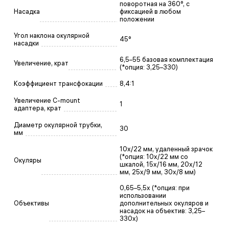
поворотная на 360°, с
Насадка
фиксацией в любом
положении
Угол наклона окулярной
45°
насадки
6,5–55 базовая комплектация
Увеличение, крат
(*опция: 3,25–330)
Коэффициент трансфокации
8,4:1
Увеличение C-mount
1
адаптера, крат
Диаметр окулярной трубки,
30
мм
10x/22 мм, удаленный зрачок
(*опция: 10x/22 мм со
Окуляры
шкалой, 15x/16 мм, 20х/12
мм, 25x/9 мм, 30x/8 мм)
0,65–5,5х (*опция: при
использовании
Объективы
дополнительных окуляров и
насадок на объектив: 3,25–
330х)