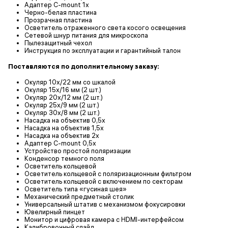
Адаптер C-mount 1х
Черно-белая пластина
Прозрачная пластина
Осветитель отраженного света косого освещения
Сетевой шнур питания для микроскопа
Пылезащитный чехол
Инструкция по эксплуатации и гарантийный талон
Поставляются по дополнительному заказу:
Окуляр 10x/22 мм со шкалой
Окуляр 15х/16 мм (2 шт.)
Окуляр 20х/12 мм (2 шт.)
Окуляр 25х/9 мм (2 шт.)
Окуляр 30х/8 мм (2 шт.)
Насадка на объектив 0,5x
Насадка на объектив 1,5x
Насадка на объектив 2x
Адаптер C-mount 0,5х
Устройство простой поляризации
Конденсор темного поля
Осветитель кольцевой
Осветитель кольцевой с поляризационным фильтром
Осветитель кольцевой с включением по секторам
Осветитель типа «гусиная шея»
Механический предметный столик
Универсальный штатив с механизмом фокусировки
Ювелирный пинцет
Монитор и цифровая камера с HDMI-интерфейсом
Калибровочный слайд