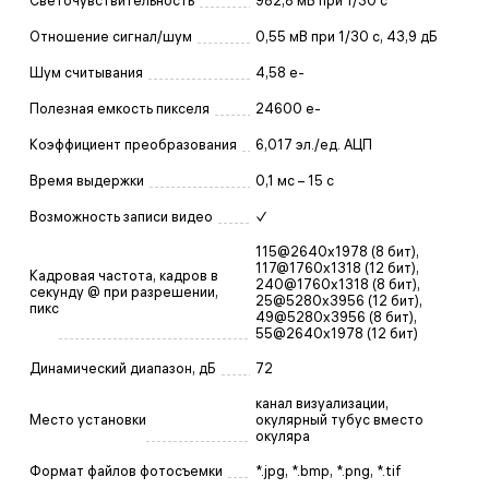
Светочувствительность
982,8 мВ при 1/30 с
Отношение сигнал/шум
0,55 мВ при 1/30 с, 43,9 дБ
Шум считывания
4,58 e-
Полезная емкость пикселя
24600 e-
Коэффициент преобразования
6,017 эл./ед. АЦП
Время выдержки
0,1 мс – 15 с
Возможность записи видео
✓
115@2640x1978 (8 бит),
117@1760x1318 (12 бит),
Кадровая частота, кадров в
240@1760x1318 (8 бит),
секунду @ при разрешении,
25@5280x3956 (12 бит),
пикс
49@5280x3956 (8 бит),
55@2640x1978 (12 бит)
Динамический диапазон, дБ
72
канал визуализации,
Место установки
окулярный тубус вместо
окуляра
Формат файлов фотосъемки
*.jpg, *.bmp, *.png, *.tif