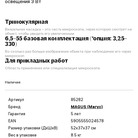
освещения 3 Вт
Тринокулярная
Визуальная насадка – это часть микроскопа, через которую смотрят на
объект, чтобы увидеть его увеличенным
6,5–55 базовая комплектация (*опция: 3,25–
330)
Во сколько раз больше изображение объекта при наблюдении его через
микроскоп
Для прикладных работ
Область применения или специализация микроскопа
Наличие
Артикул
85282
Бренд
MAGUS (Магус)
Гарантия
5 лет
EAN
5905555024578
Размер упаковки (ДxШxВ)
52x37x37 см
Вес в упаковке
8.5 кг