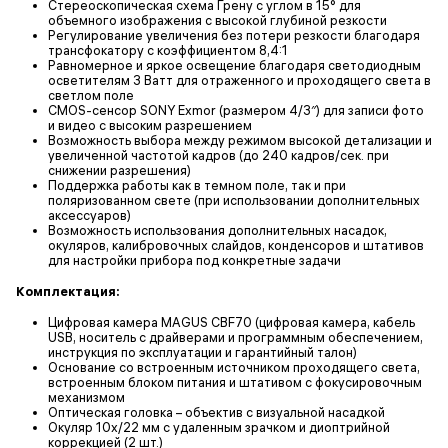
Стереоскопическая схема Грену с углом в 15° для
объемного изображения с высокой глубиной резкости
Регулирование увеличения без потери резкости благодаря
трансфокатору с коэффициентом 8,4:1
Равномерное и яркое освещение благодаря светодиодным
осветителям 3 Ватт для отраженного и проходящего света в
светлом поле
CMOS-сенсор SONY Exmor (размером 4/3″) для записи фото
и видео с высоким разрешением
Возможность выбора между режимом высокой детализации и
увеличенной частотой кадров (до 240 кадров/сек. при
снижении разрешения)
Поддержка работы как в темном поле, так и при
поляризованном свете (при использовании дополнительных
аксессуаров)
Возможность использования дополнительных насадок,
окуляров, калибровочных слайдов, конденсоров и штативов
для настройки прибора под конкретные задачи
Комплектация:
Цифровая камера MAGUS CBF70 (цифровая камера, кабель
USB, носитель с драйверами и программным обеспечением,
инструкция по эксплуатации и гарантийный талон)
Основание со встроенным источником проходящего света,
встроенным блоком питания и штативом с фокусировочным
механизмом
Оптическая головка – объектив с визуальной насадкой
Окуляр 10x/22 мм с удаленным зрачком и диоптрийной
коррекцией (2 шт.)