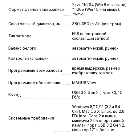
*.avi, *.h264 (Win 8 или выше),
Формат файлов видеозаписи
*.h265 (Win 10 или выше),
*.wmv
Спектральный диапазон, нм
380–650 (с ИК-фильтром)
ERS (электронный
Тип затвора
скользящий затвор)
Баланс белого
автоматический, ручной
Контроль экспозиции
автоматический, ручной
время выдержки, размер
Программные возможности
изображения, яркость
Программное обеспечение
MAGUS View
USB 3.2 Gen 2 (Type-C), 10
Выход
Гб/с
Windows 8/10/11 (32 и 64
бит), Mac OS X, Linux, до 2,8
ГГц Intel Core 2 и выше,
Системные требования
минимум 2 ГБ оперативной
памяти, порт USB 3.2 Gen 2,
монитор 17" и больше