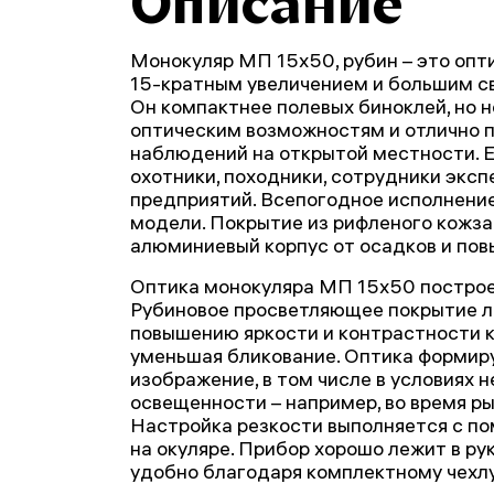
Описание
Монокуляр МП 15x50, рубин – это оп
15-кратным увеличением и большим с
Он компактнее полевых биноклей, но н
оптическим возможностям и отлично 
наблюдений на открытой местности. Е
охотники, походники, сотрудники экс
предприятий. Всепогодное исполнение
модели. Покрытие из рифленого кожз
алюминиевый корпус от осадков и пов
Оптика монокуляра МП 15x50 построен
Рубиновое просветляющее покрытие л
повышению яркости и контрастности 
уменьшая бликование. Оптика формиру
изображение, в том числе в условиях 
освещенности – например, во время ры
Настройка резкости выполняется с п
на окуляре. Прибор хорошо лежит в рук
удобно благодаря комплектному чехлу