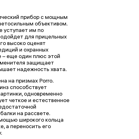
тический прибор с мощным
ветосильным объективом.
е уступает им по
подойдет для прицельных
го высоко оценят
педиций и охранных
 – еще один плюс этой
аменителя защищает
ышает надежность хвата.
а на призмах Porro.
инз способствует
картинки, одновременно
ет четкое и естественное
недостаточной
балки на рассвете.
омощью широкого кольца
е, а переносить его
.