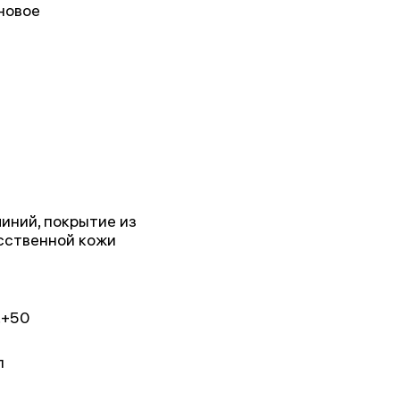
новое
иний, покрытие из
сственной кожи
.+50
л