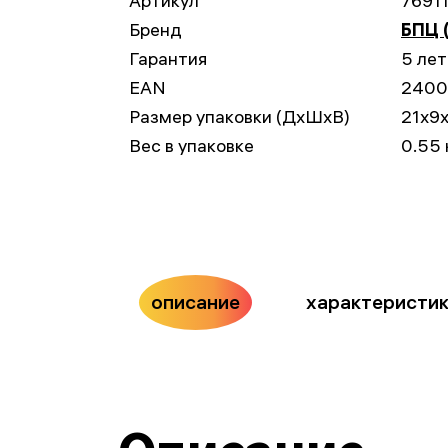
Артикул
7691
Бренд
БПЦ 
Гарантия
5 лет
EAN
2400
Размер упаковки (ДxШxВ)
21x9
Вес в упаковке
0.55 
описание
характеристи