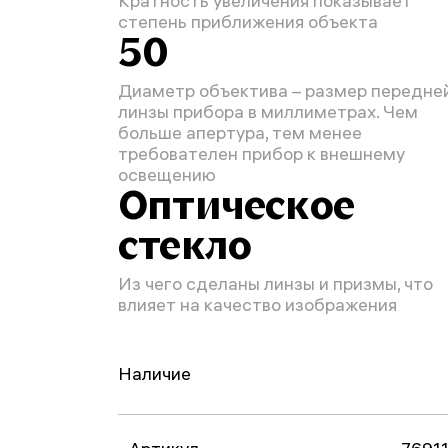
Кратность увеличения показывает
степень приближения объекта
50
Диаметр объектива – размер передне
линзы прибора в миллиметрах. Чем
больше апертура, тем менее
требователен прибор к внешнему
освещению
Оптическое
стекло
Из чего сделаны линзы и призмы, что
влияет на качество изображения
Наличие