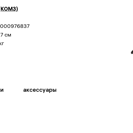
1
(КОМЗ)
000976837
x7 см
кг
ки
аксессуары