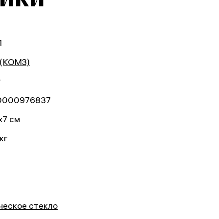
1
(КОМЗ)
т
0000976837
x7 см
кг
ческое стекло