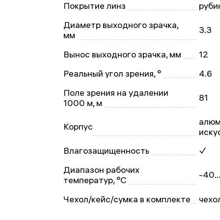
Покрытие линз
руби
Диаметр выходного зрачка,
3.3
мм
Вынос выходного зрачка, мм
12
Реальный угол зрения, °
4.6
Поле зрения на удалении
81
1000 м, м
алюм
Корпус
иску
Влагозащищенность
✓
Диапазон рабочих
-40..
температур, °С
Чехол/кейс/сумка в комплекте
чехо