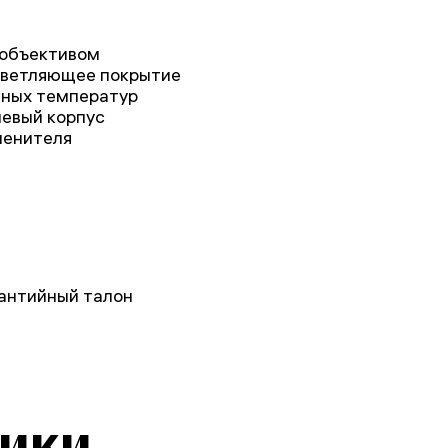
 объективом
светляющее покрытие
ьных температур
евый корпус
менителя
рантийный талон
тики