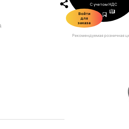
С учетом НДС
Войти
для
заказа
й
Рекомендуемая розничная ц