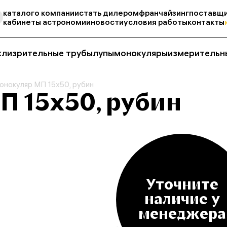
каталог
о компании
стать дилером
франчайзинг
поставщи
кабинеты астрономии
новости
условия работы
контакты
кли
зрительные трубы
лупы
монокуляры
измерительн
онокуляр МП 15x50, рубин
П 15x50, рубин
Уточните
наличие у
менеджера