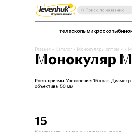
Поиск, по названию, артикулу, категории и др.
телескопы
микроскопы
бино
Главная
Каталог
Монокуляры оптом
М
Монокуляр М
Porro-призмы. Увеличение: 15 крат. Диаметр
объектива: 50 мм
15