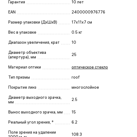
Гарантия
10 лет
EAN
2400000976776
Размер упаковки (ДxШxВ)
17x11x7 см
Вес в упаковке
0.5 кг
Диапазон увеличения, крат
10
Диаметр объектива
25
(апертура), мм
Материал оптики
оптическое стекло
Тип призмы
roof
Покрытие линз
многослойное
Диаметр выходного зрачка,
2.5
мм
Вынос выходного зрачка, мм
15
Реальный угол зрения, °
6.2
Поле зрения на удалении
108.3
1000 м, м