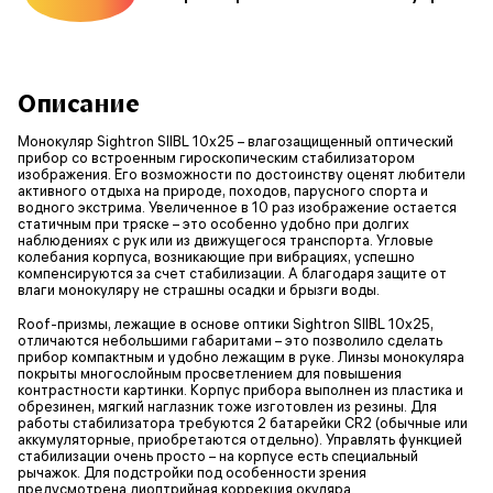
Описание
Монокуляр Sightron SIIBL 10x25 – влагозащищенный оптический
прибор со встроенным гироскопическим стабилизатором
изображения. Его возможности по достоинству оценят любители
активного отдыха на природе, походов, парусного спорта и
водного экстрима. Увеличенное в 10 раз изображение остается
статичным при тряске – это особенно удобно при долгих
наблюдениях с рук или из движущегося транспорта. Угловые
колебания корпуса, возникающие при вибрациях, успешно
компенсируются за счет стабилизации. А благодаря защите от
влаги монокуляру не страшны осадки и брызги воды.
Roof-призмы, лежащие в основе оптики Sightron SIIBL 10x25,
отличаются небольшими габаритами – это позволило сделать
прибор компактным и удобно лежащим в руке. Линзы монокуляра
покрыты многослойным просветлением для повышения
контрастности картинки. Корпус прибора выполнен из пластика и
обрезинен, мягкий наглазник тоже изготовлен из резины. Для
работы стабилизатора требуются 2 батарейки CR2 (обычные или
аккумуляторные, приобретаются отдельно). Управлять функцией
стабилизации очень просто – на корпусе есть специальный
рычажок. Для подстройки под особенности зрения
предусмотрена диоптрийная коррекция окуляра.