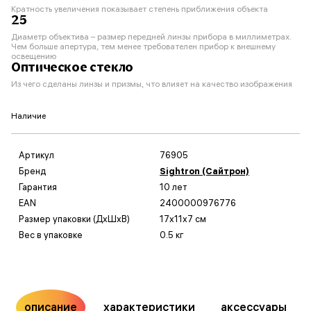
Кратность увеличения показывает степень приближения объекта
25
Диаметр объектива – размер передней линзы прибора в миллиметрах.
Чем больше апертура, тем менее требователен прибор к внешнему
освещению
Оптическое стекло
Из чего сделаны линзы и призмы, что влияет на качество изображения
Наличие
Артикул
76905
Бренд
Sightron (Сайтрон)
Гарантия
10 лет
EAN
2400000976776
Размер упаковки (ДxШxВ)
17x11x7 см
Вес в упаковке
0.5 кг
описание
характеристики
аксессуары