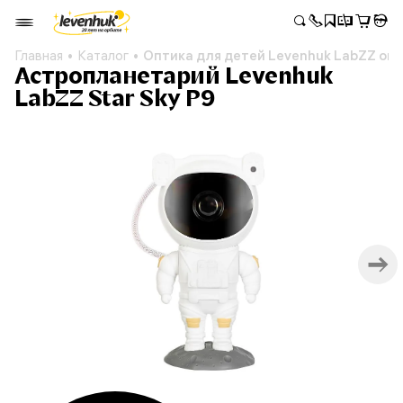
Главная
Каталог
Оптика для детей Levenhuk LabZZ оп
Астропланетарий Levenhuk
LabZZ Star Sky P9