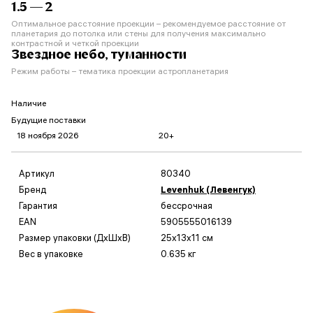
1.5 — 2
Оптимальное расстояние проекции – рекомендуемое расстояние от
планетария до потолка или стены для получения максимально
контрастной и четкой проекции
Звездное небо, туманности
Режим работы – тематика проекции астропланетария
Наличие
Будущие поставки
18 ноября 2026
20+
Артикул
80340
Бренд
Levenhuk (Левенгук)
Гарантия
бессрочная
EAN
5905555016139
Размер упаковки (ДxШxВ)
25x13x11 см
Вес в упаковке
0.635 кг