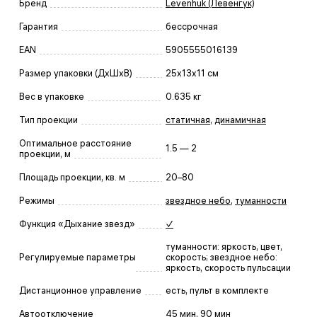
Бренд
Levenhuk (Левенгук)
Гарантия
бессрочная
EAN
5905555016139
Размер упаковки (ДxШxВ)
25x13x11 см
Вес в упаковке
0.635 кг
Тип проекции
статичная
,
динамичная
Оптимальное расстояние
1.5 — 2
проекции, м
Площадь проекции, кв. м
20–80
Режимы
звездное небо
,
туманности
Функция «Дыхание звезд»
✓
туманности: яркость, цвет,
Регулируемые параметры
скорость; звездное небо:
яркость, скорость пульсации
Дистанционное управление
есть, пульт в комплекте
Автоотключение
45 мин, 90 мин