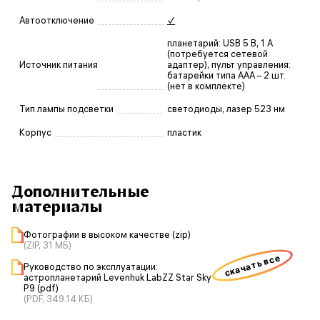
Автоотключение
✓
планетарий: USB 5 В, 1 А
(потребуется сетевой
Источник питания
адаптер), пульт управления:
батарейки типа AAA – 2 шт.
(нет в комплекте)
Тип лампы подсветки
светодиоды, лазер 523 нм
Корпус
пластик
Дополнительные
материалы
Фотографии в высоком качестве (zip)
(ZIP, 31 МБ)
скачать все
Руководство по эксплуатации:
астропланетарий Levenhuk LabZZ Star Sky
P9 (pdf)
(PDF, 349.14 КБ)