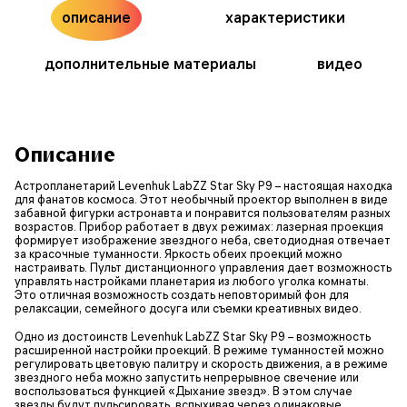
описание
характеристики
дополнительные материалы
видео
Описание
Астропланетарий Levenhuk LabZZ Star Sky P9 – настоящая находка
для фанатов космоса. Этот необычный проектор выполнен в виде
забавной фигурки астронавта и понравится пользователям разных
возрастов. Прибор работает в двух режимах: лазерная проекция
формирует изображение звездного неба, светодиодная отвечает
за красочные туманности. Яркость обеих проекций можно
настраивать. Пульт дистанционного управления дает возможность
управлять настройками планетария из любого уголка комнаты.
Это отличная возможность создать неповторимый фон для
релаксации, семейного досуга или съемки креативных видео.
Одно из достоинств Levenhuk LabZZ Star Sky P9 – возможность
расширенной настройки проекций. В режиме туманностей можно
регулировать цветовую палитру и скорость движения, а в режиме
звездного неба можно запустить непрерывное свечение или
воспользоваться функцией «Дыхание звезд». В этом случае
звезды будут пульсировать, вспыхивая через одинаковые