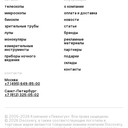
телескопы
о компании
микроскопы
оплата и доставка
бинокли
новости
зрительные трубы
статьи
лупы
бренды
монокуляры
рекламные
материалы
измерительные
инструменты
партнеры
приборы ночного
подарки
видения
склады
контакты
контакты
Москва:
+7 (495) 649-85-00
Санкт-Петербург:
+7 (812) 325-05-02
© 2005–2026 Компания «Левенгук». Все права защищены.
© 2026 Discovery, а также соответствующие логотипы и
торговые марки являются товарными знаками компании Discovery,