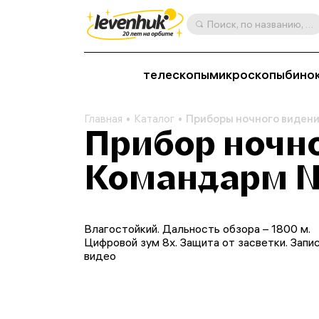
Поиск, по названию, артикулу, категории и др.
телескопы
микроскопы
бино
Главная
Каталог
Приборы ночного видени
Прибор ночн
Командарм N
Влагостойкий. Дальность обзора – 1800 м.
Цифровой зум 8х. Защита от засветки. Запи
видео