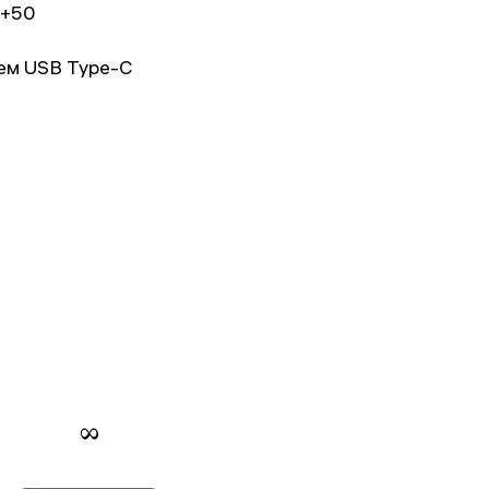
.+50
ем USB Type-C