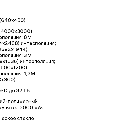
(640x480)
(4000x3000)
рполяция; 8M
4x2488) интерполяция;
2592x1944)
рполяция; 3M
8x1536) интерполяция;
1600x1200)
рполяция; 1,3М
0x960)
oSD до 32 ГБ
тий-полимерный
мулятор 3000 мАч
ческое стекло