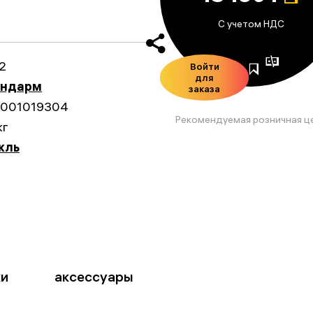
С учетом НДС
2
Войти
для
андарм
заказа
001019304
Рекомендуемая розничная ц
кг
кль
ки
аксессуары