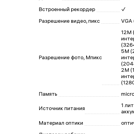
Встроенный рекордер
✓
Разрешение видео, пикс
VGA 
12M 
инте
(326
5M (
Разрешение фото, Мпикс
инте
(204
2M (
инте
(128
Память
micr
1 ли
Источник питания
акку
Материал оптики
опти