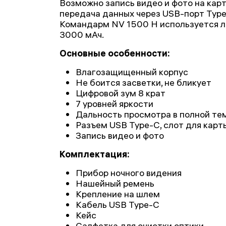
Возможно запись видео и фото на карт
передача данных через USB-порт Type
Командарм NV 1500 H используется л
3000 мАч.
Основные особенности:
Влагозащищенный корпус
Не боится засветки, не бликует
Цифровой зум 8 крат
7 уровней яркости
Дальность просмотра в полной те
Разъем USB Type-C, слот для карт
Запись видео и фото
Комплектация:
Прибор ночного видения
Нашейный ремень
Крепление на шлем
Кабель USB Type-C
Кейс
Салфетка для очистки оптики