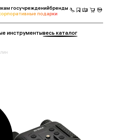
кам госучреждений
бренды
корпоративные подарки
ые инструменты
весь каталог
илин