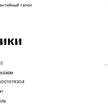
рантийный талон
тики
92
андарм
0001019304
кг
кль