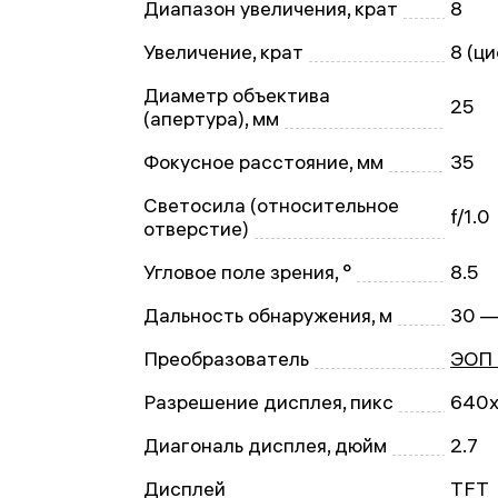
Диапазон увеличения, крат
8
Увеличение, крат
8 (ц
Диаметр объектива
25
(апертура), мм
Фокусное расстояние, мм
35
Светосила (относительное
f/1.0
отверстие)
Угловое поле зрения, °
8.5
Дальность обнаружения, м
30 —
Преобразователь
ЭОП 
Разрешение дисплея, пикс
640
Диагональ дисплея, дюйм
2.7
Дисплей
TFT