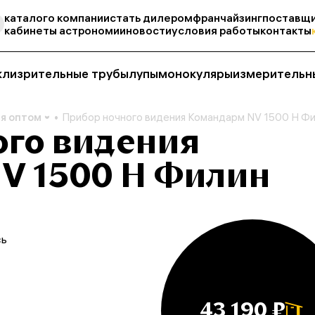
каталог
о компании
стать дилером
франчайзинг
поставщи
кабинеты астрономии
новости
условия работы
контакты
кли
зрительные трубы
лупы
монокуляры
измерительн
я оптом
Прибор ночного видения Командарм NV 1500 H Ф
ого видения
V 1500 H Филин
сь
43 190 ₽