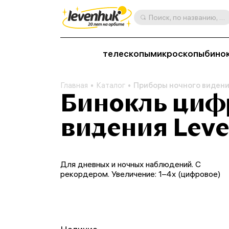
Поиск, по названию, артикулу, категории и др.
телескопы
микроскопы
бино
Главная
Каталог
Приборы ночного видени
Бинокль циф
видения Leve
Для дневных и ночных наблюдений. С
рекордером. Увеличение: 1–4х (цифровое)