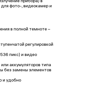
злучение прибора) в
для фото-, видеокамер и
ния в полной темноте –
тупенчатой регулировкой
536 пикс) и видео
 или аккумуляторов типа
ты без замены элементов
о и удобно