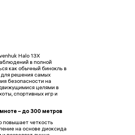
venhuk Halo 13X
наблюдений в полной
ься как обычный бинокль в
 для решения самых
ния безопасности на
 движущимися целями в
хоты, спортивных игр и
мноте – до 300 метров
то повышает четкость
ление на основе диоксида
 и позволяет лучше