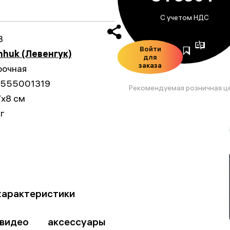
С учетом НДС
3
Войти
nhuk (Левенгук)
для
заказа
рочная
555001319
Рекомендуемая розничная ц
7x8 см
кг
характеристики
видео
аксессуары