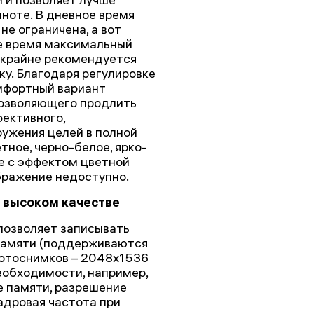
ноте. В дневное время
е ограничена, а вот
ое время максимальный
 крайне рекомендуется
у. Благодаря регулировке
мфортный вариант
позволяющего продлить
фективного,
ужения целей в полной
ное, черно-белое, ярко-
е с эффектом цветной
бражение недоступно.
в высоком качестве
позволяет записывать
е памяти (поддерживаются
фотоснимков – 2048x1536
необходимости, например,
е памяти, разрешение
адровая частота при