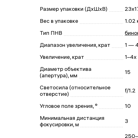
Размер упаковки (ДxШxВ)
23x1
Вес в упаковке
1.02 
Тип ПНВ
бино
Диапазон увеличения, крат
1 — 
Увеличение, крат
1–4x
Диаметр объектива
15
(апертура), мм
Светосила (относительное
f/1.2
отверстие)
Угловое поле зрения, °
10
Минимальная дистанция
3
фокусировки, м
250–