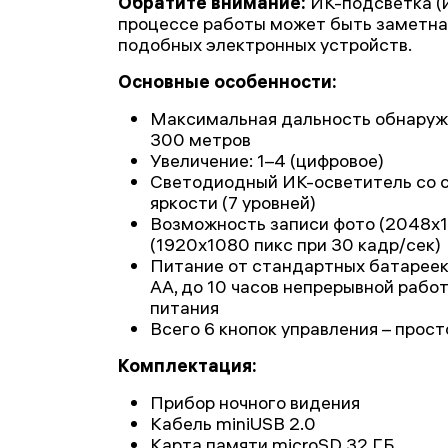
Обратите внимание:
ИК-подсветка (и
процессе работы может быть заметна 
подобных электронных устройств.
Основные особенности:
Максимальная дальность обнаруже
300 метров
Увеличение: 1–4 (цифровое)
Светодиодный ИК-осветитель со с
яркости (7 уровней)
Возможность записи фото (2048x1
(1920x1080 пикс при 30 кадр/сек)
Питание от стандартных батареек
АА, до 10 часов непрерывной рабо
питания
Всего 6 кнопок управления – прост
Комплектация:
Прибор ночного видения
Кабель miniUSB 2.0
Карта памяти microSD 32 ГБ