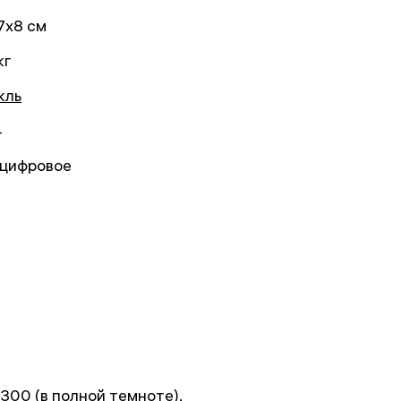
7x8 см
кг
кль
4
 цифровое
300 (в полной темноте),