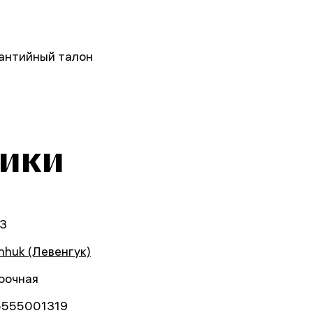
рантийный талон
тики
3
nhuk (Левенгук)
рочная
5555001319