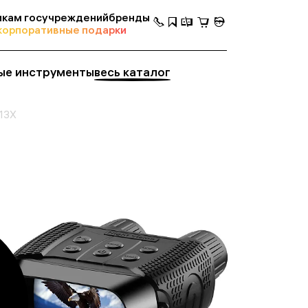
кам госучреждений
бренды
корпоративные подарки
ые инструменты
весь каталог
 13X