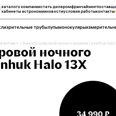
каталог
о компании
стать дилером
франчайзинг
поставщи
кабинеты астрономии
новости
условия работы
контакты
кли
зрительные трубы
лупы
монокуляры
измерительн
я оптом
Бинокль цифровой ночного видения Levenhuk Halo
ровой ночного
nhuk Halo 13X
34 990 ₽