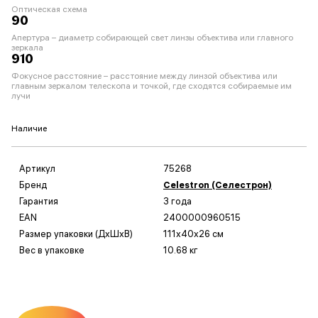
Оптическая схема
90
Апертура – диаметр собирающей свет линзы объектива или главного
зеркала
910
Фокусное расстояние – расстояние между линзой объектива или
главным зеркалом телескопа и точкой, где сходятся собираемые им
лучи
Наличие
Артикул
75268
Бренд
Celestron (Селестрон)
Гарантия
3 года
EAN
2400000960515
Размер упаковки (ДxШxВ)
111x40x26 см
Вес в упаковке
10.68 кг