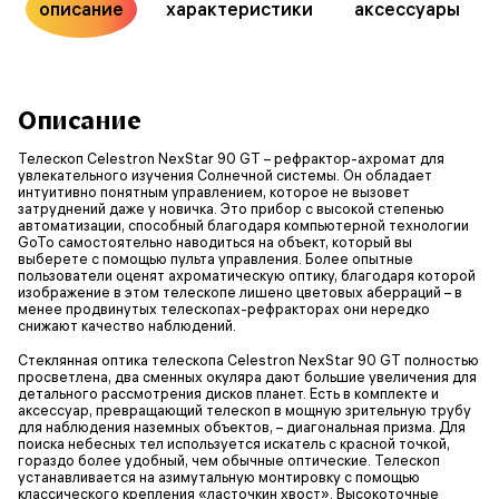
описание
характеристики
аксессуары
Описание
Телескоп Celestron NexStar 90 GT – рефрактор-ахромат для
увлекательного изучения Солнечной системы. Он обладает
интуитивно понятным управлением, которое не вызовет
затруднений даже у новичка. Это прибор с высокой степенью
автоматизации, способный благодаря компьютерной технологии
GoTo самостоятельно наводиться на объект, который вы
выберете с помощью пульта управления. Более опытные
пользователи оценят ахроматическую оптику, благодаря которой
изображение в этом телескопе лишено цветовых аберраций – в
менее продвинутых телескопах-рефракторах они нередко
снижают качество наблюдений.
Стеклянная оптика телескопа Celestron NexStar 90 GT полностью
просветлена, два сменных окуляра дают большие увеличения для
детального рассмотрения дисков планет. Есть в комплекте и
аксессуар, превращающий телескоп в мощную зрительную трубу
для наблюдения наземных объектов, – диагональная призма. Для
поиска небесных тел используется искатель с красной точкой,
гораздо более удобный, чем обычные оптические. Телескоп
устанавливается на азимутальную монтировку с помощью
классического крепления «ласточкин хвост». Высокоточные