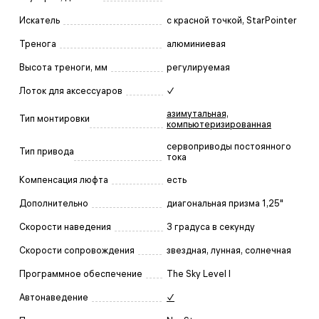
Искатель
с красной точкой, StarPointer
Тренога
алюминиевая
Высота треноги, мм
регулируемая
Лоток для аксессуаров
✓
азимутальная,
Тип монтировки
компьютеризированная
сервоприводы постоянного
Тип привода
тока
Компенсация люфта
есть
Дополнительно
диагональная призма 1,25"
Скорости наведения
3 градуса в секунду
Скорости сопровождения
звездная, лунная, солнечная
Программное обеспечение
The Sky Level I
Автонаведение
✓