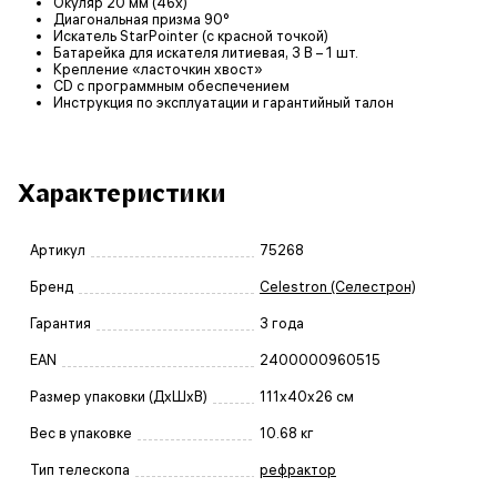
Окуляр 20 мм (46х)
Диагональная призма 90°
Искатель StarPointer (с красной точкой)
Батарейка для искателя литиевая, 3 В – 1 шт.
Крепление «ласточкин хвост»
CD с программным обеспечением
Инструкция по эксплуатации и гарантийный талон
Характеристики
Артикул
75268
Бренд
Celestron (Селестрон)
Гарантия
3 года
EAN
2400000960515
Размер упаковки (ДxШxВ)
111x40x26 см
Вес в упаковке
10.68 кг
Тип телескопа
рефрактор