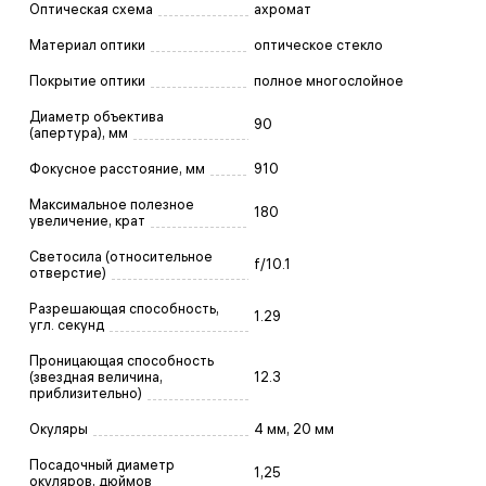
Оптическая схема
ахромат
Материал оптики
оптическое стекло
Покрытие оптики
полное многослойное
Диаметр объектива
90
(апертура), мм
Фокусное расстояние, мм
910
Максимальное полезное
180
увеличение, крат
Светосила (относительное
f/10.1
отверстие)
Разрешающая способность,
1.29
угл. секунд
Проницающая способность
(звездная величина,
12.3
приблизительно)
Окуляры
4 мм, 20 мм
Посадочный диаметр
1,25
окуляров, дюймов