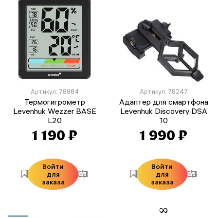
Артикул: 78884
Артикул: 78247
Термогигрометр
Адаптер для смартфона
Levenhuk Wezzer BASE
Levenhuk Discovery DSA
L20
10
1 190 ₽
1 990 ₽
Войти
Войти
для
для
заказа
заказа