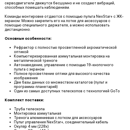
серводвигатели движутся бесшумно и не создают вибраций,
способных помешать наблюдениям.
Команды монтировке отдаются с помощью пульта NexStar+ с ЖК-
экраном. Можно закрепить его на лотке для аксессуаров с
помощью специального держателя, а можно использовать
дистанционно.
Основные особенности:
Рефрактор с полностью просветленной ахроматической
оптикой
Компьютеризированная азимутальная монтировка на
металлической треноге
Автонаведение, управление с помощью 19-кнопочного
пульта с экраном
Полное просветление оптики для высокого качества
изображения
Две базы данных со множеством каталогов (пульт и
программа-планетарий)
Один из самых доступных телескопов с технологией GoTo
Комплект поставки:
Труба телескопа
Монтировка азимутальная
Тренога алюминиевая с лотком для аксессуаров
Пульт управления NexStar+, соединительный кабель
Окуляр 4 мм (228х)