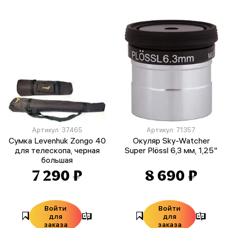
Артикул: 37465
Артикул: 71357
Сумка Levenhuk Zongo 40
Окуляр Sky-Watcher
для телескопа, черная
Super Plössl 6,3 мм, 1,25"
большая
7 290 ₽
8 690 ₽
Войти
Войти
для
для
заказа
заказа