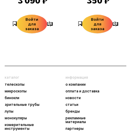
3 090 ₽
350 ₽
Войти
Войти
для
для
заказа
заказа
каталог
информация
телескопы
о компании
микроскопы
оплата и доставка
бинокли
новости
зрительные трубы
статьи
лупы
бренды
монокуляры
рекламные
материалы
измерительные
инструменты
партнеры