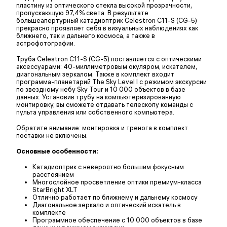
пластину из оптического стекла высокой прозрачности,
пропускающую 97,4% света. В результате
большеапертурный катадиоптрик Celestron C11-S (CG-5)
прекрасно проявляет себя в визуальных наблюдениях как
ближнего, так и дальнего космоса, а также в
астрофотографии.
Труба Celestron C11-S (CG-5) поставляется с оптическими
аксессуарами: 40-миллиметровым окуляром, искателем,
диагональным зеркалом. Также в комплект входит
программа-планетарий The Sky Level I с режимом экскурсии
по звездному небу Sky Tour и 10 000 объектов в базе
данных. Установив трубу на компьютеризированную
монтировку, вы сможете отдавать телескопу команды с
пульта управления или собственного компьютера.
Обратите внимание: монтировка и тренога в комплект
поставки не включены.
Основные особенности:
Катадиоптрик с невероятно большим фокусным
расстоянием
Многослойное просветление оптики премиум-класса
StarBright XLT
Отлично работает по ближнему и дальнему космосу
Диагональное зеркало и оптический искатель в
комплекте
Программное обеспечение с 10 000 объектов в базе