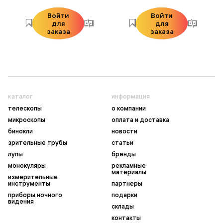
Войти
Войти
для
для
заказа
заказа
каталог
информация
телескопы
о компании
микроскопы
оплата и доставка
бинокли
новости
зрительные трубы
статьи
лупы
бренды
монокуляры
рекламные
материалы
измерительные
инструменты
партнеры
приборы ночного
подарки
видения
склады
контакты