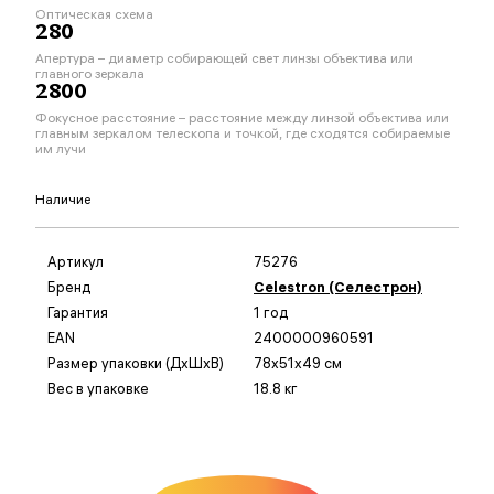
Оптическая схема
280
Апертура – диаметр собирающей свет линзы объектива или
главного зеркала
2800
Фокусное расстояние – расстояние между линзой объектива или
главным зеркалом телескопа и точкой, где сходятся собираемые
им лучи
Наличие
Артикул
75276
Бренд
Celestron (Селестрон)
Гарантия
1 год
EAN
2400000960591
Размер упаковки (ДxШxВ)
78x51x49 см
Вес в упаковке
18.8 кг