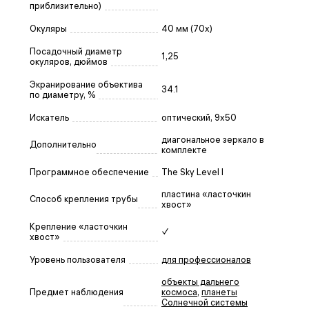
приблизительно)
Окуляры
40 мм (70x)
Посадочный диаметр
1,25
окуляров, дюймов
Экранирование объектива
34.1
по диаметру, %
Искатель
оптический, 9х50
диагональное зеркало в
Дополнительно
комплекте
Программное обеспечение
The Sky Level I
пластина «ласточкин
Способ крепления трубы
хвост»
Крепление «ласточкин
✓
хвост»
Уровень пользователя
для профессионалов
объекты дальнего
Предмет наблюдения
космоса
,
планеты
Солнечной системы