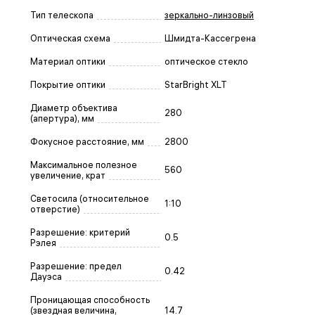
Тип телескопа
зеркально-линзовый
Оптическая схема
Шмидта-Кассегрена
Материал оптики
оптическое стекло
Покрытие оптики
StarBright XLT
Диаметр объектива
280
(апертура), мм
Фокусное расстояние, мм
2800
Максимальное полезное
560
увеличение, крат
Светосила (относительное
1:10
отверстие)
Разрешение: критерий
0.5
Рэлея
Разрешение: предел
0.42
Дауэса
Проницающая способность
(звездная величина,
14.7