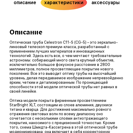
описание
характеристики
аксессуары
Описание
Оптическая труба Celestron C11-S (CG-5) – это зеркально-
линзовый телескоп премиум-класса, разработанный с
применением лучших материалов и инновационных
технологий. Здесь есть все, о чем мечтают требовательные
астрономы: собирающий много света крупный объектив,
исключительно большое фокусное расстояние в 2800
миллиметров, полное просветляющее покрытие нового
поколения. Все это выводит оптику трубы на высочайший
уровень, делая передаваемое изображение непревзойденно
ярким, четким и детализированным. По проницающей
способности этой модели оптической трубы нет равных в
своей линейке.
Оптика модели покрыта фирменным просветлением
StarBright XLT, состоящим из слоев алюминия, двуокиси
титана и кварца. Для достижения максимально ровного
отражения световых волн по всему диапазону оно
сочетается с несколькими слоями антиотражающего
покрытия, наносимого с прецизионной точностью. Кроме
того, схема Шмидта-Кассегрена в этой оптической трубе
модернизирована: она включает в себя корректорную