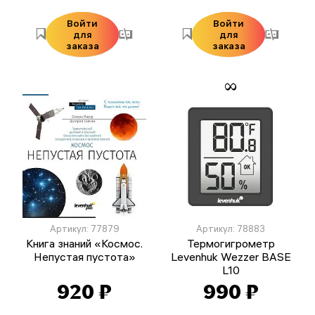
Войти
Войти
для
для
заказа
заказа
Артикул: 77879
Артикул: 78883
Книга знаний «Космос.
Термогигрометр
Непустая пустота»
Levenhuk Wezzer BASE
L10
920 ₽
990 ₽