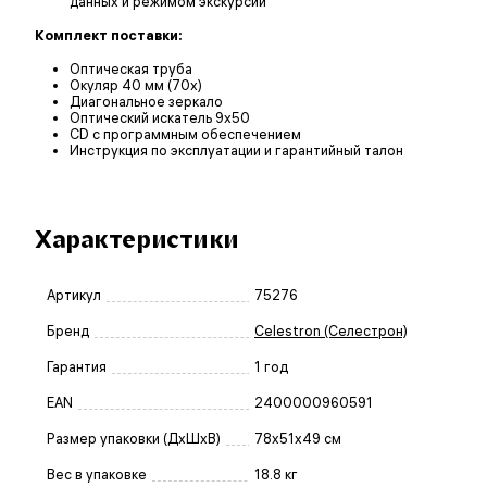
данных и режимом экскурсии
Комплект поставки:
Оптическая труба
Окуляр 40 мм (70х)
Диагональное зеркало
Оптический искатель 9х50
CD с программным обеспечением
Инструкция по эксплуатации и гарантийный талон
Характеристики
Артикул
75276
Бренд
Celestron (Селестрон)
Гарантия
1 год
EAN
2400000960591
Размер упаковки (ДxШxВ)
78x51x49 см
Вес в упаковке
18.8 кг