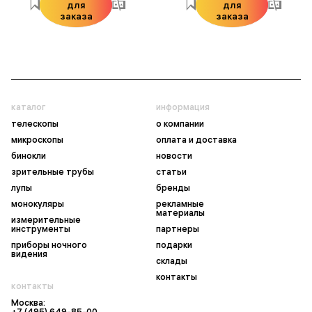
для
для
заказа
заказа
каталог
информация
телескопы
о компании
микроскопы
оплата и доставка
бинокли
новости
зрительные трубы
статьи
лупы
бренды
монокуляры
рекламные
материалы
измерительные
инструменты
партнеры
приборы ночного
подарки
видения
склады
контакты
контакты
Москва:
+7 (495) 649-85-00