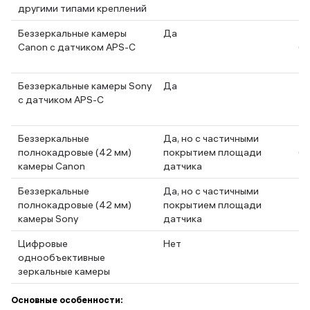
другими типами креплений
Беззеркальные камеры
Да
Canon с датчиком APS-C
бе
Беззеркальные камеры Sony
Да
с датчиком APS-C
Беззеркальные
Да, но с частичными
полнокадровые (42 мм)
покрытием площади
бе
камеры Canon
датчика
Беззеркальные
Да, но с частичными
полнокадровые (42 мм)
покрытием площади
камеры Sony
датчика
Цифровые
Нет
однообъективные
зеркальные камеры
Основные особенности: