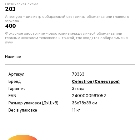
Оптическая схема
203
Апертура – диаметр собирающей свет линзы объектива или главного
зеркала
400
Фокусное расстояние – расстояние между линзой объектива или
главным зеркалом телескопа и точкой, где сходятся собираемые им
лучи
Наличие
Артикул
78363
Бренд
Celestron (Селестрон)
Гарантия
3 года
EAN
2400000991052
Размер упаковки (ДxШxВ)
36x78x39 см
Вес в упаковке
11 кг