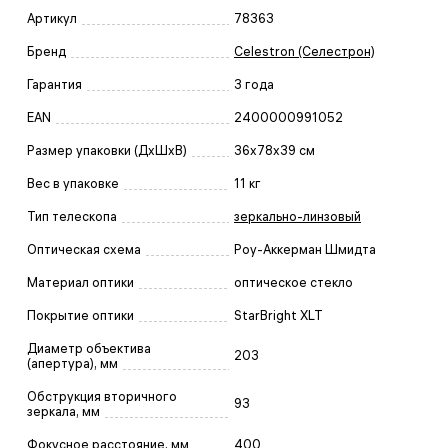
Артикул
78363
Бренд
Celestron (Селестрон)
Гарантия
3 года
EAN
2400000991052
Размер упаковки (ДxШxВ)
36x78x39 см
Вес в упаковке
11 кг
Тип телескопа
зеркально-линзовый
Оптическая схема
Роу-Аккерман Шмидта
Материал оптики
оптическое стекло
Покрытие оптики
StarBright XLT
Диаметр объектива
203
(апертура), мм
Обструкция вторичного
93
зеркала, мм
Фокусное расстояние, мм
400