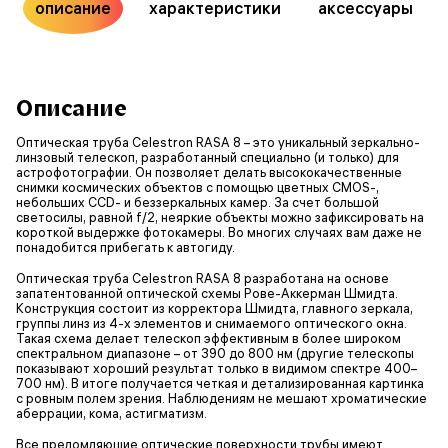
описание
характеристики
аксессуары
Описание
Оптическая труба Celestron RASA 8 – это уникальный зеркально-
линзовый телескоп, разработанный специально (и только) для
астрофотографии. Он позволяет делать высококачественные
снимки космических объектов с помощью цветных CMOS-,
небольших CCD- и беззеркальных камер. За счет большой
светосилы, равной f/2, неяркие объекты можно зафиксировать на
короткой выдержке фотокамеры. Во многих случаях вам даже не
понадобится прибегать к автогиду.
Оптическая труба Celestron RASA 8 разработана на основе
запатентованной оптической схемы Рове-Аккерман Шмидта.
Конструкция состоит из корректора Шмидта, главного зеркала,
группы линз из 4-х элементов и снимаемого оптического окна.
Такая схема делает телескоп эффективным в более широком
спектральном диапазоне – от 390 до 800 нм (другие телескопы
показывают хороший результат только в видимом спектре 400–
700 нм). В итоге получается четкая и детализированная картинка
с ровным полем зрения. Наблюдениям не мешают хроматические
аберрации, кома, астигматизм.
Все преломляющие оптические поверхности трубы имеют