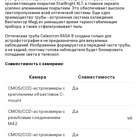
просветляющее покрытие StarBright XLT, а главное зеркало
усилено алюминиевым покрытием. Это обеспечивает высокое
светопропускание всей оптической системы. Еще одно
преимущество трубы – встроенная система охлаждения.
Вентилятор MagLev уменьшает время термостабилизации
прибора, а также отфильтровывает пыль.
Оптическая труба Celestron RASA 8 создана только для
астрофотографии и не предназначена для визуальных
наблюдений. Изображение формируется в передней части трубы,
а не задней, поэтому голова наблюдателя будет блокировать
попадание света в телескоп.
Совместимость с камерами:
Камера
Совместимость
CMOS/CCD-астрокамеры с
Да
креплением объективов C-
mount
CMOS/CCD-астрокамеры с
Да
резьбовым соединением
удли
M42
CMOS/CCD-астрокамеры с
Да