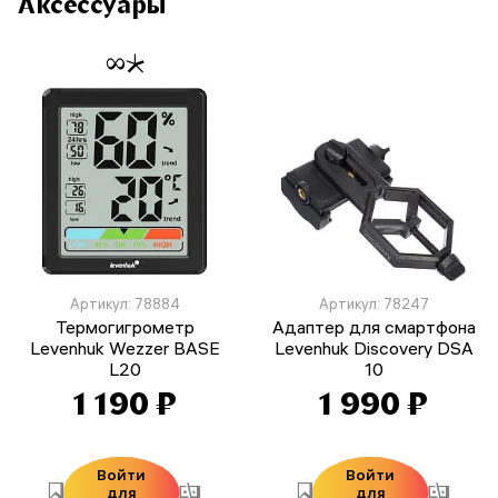
Аксессуары
Артикул: 78884
Артикул: 78247
Термогигрометр
Адаптер для смартфона
Levenhuk Wezzer BASE
Levenhuk Discovery DSA
L20
10
1 190 ₽
1 990 ₽
Войти
Войти
для
для