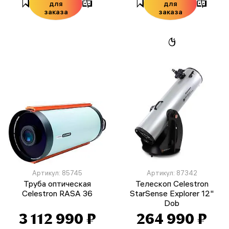
для
для
заказа
заказа
Артикул: 85745
Артикул: 87342
Труба оптическая
Телескоп Celestron
Celestron RASA 36
StarSense Explorer 12"
Dob
3 112 990 ₽
264 990 ₽