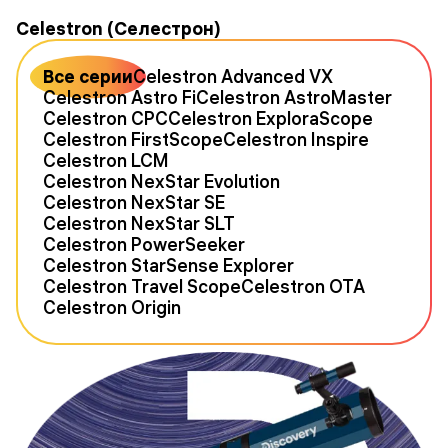
Celestron (Селестрон)
Все серии
Celestron Advanced VX
Celestron Astro Fi
Celestron AstroMaster
Celestron CPC
Celestron ExploraScope
Celestron FirstScope
Celestron Inspire
Celestron LCM
Celestron NexStar Evolution
Celestron NexStar SE
Celestron NexStar SLT
Celestron PowerSeeker
Celestron StarSense Explorer
Celestron Travel Scope
Celestron OTA
Celestron Origin