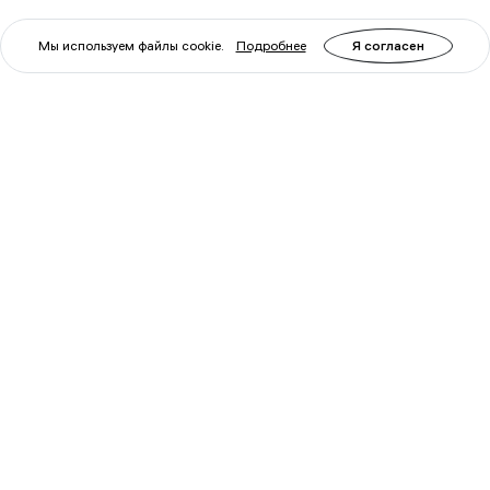
Мы используем файлы cookie.
Подробнее
Я согласен
Артикул: 60473
Артикул: 60474
Телескоп Celestron
Телескоп Celestron
Advanced VX 8" ЕdgeHD
Advanced VX 9,25" S
Уточните
Уточните
наличие у
наличие у
менеджера
менеджера
Войти
Войти
для
для
заказа
заказа