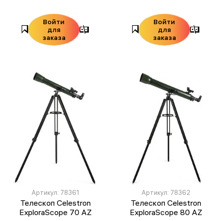
Войти
Войти
для
для
заказа
заказа
Артикул: 78361
Артикул: 78362
Телескоп Celestron
Телескоп Celestron
ExploraScope 70 AZ
ExploraScope 80 AZ