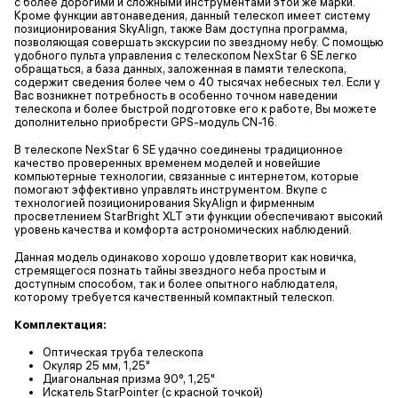
с более дорогими и сложными инструментами этой же марки.
Кроме функции автонаведения, данный телескоп имеет систему
позиционирования SkyAlign, также Вам доступна программа,
позволяющая совершать экскурсии по звездному небу. С помощью
удобного пульта управления с телескопом NexStar 6 SE легко
обращаться, а база данных, заложенная в памяти телескопа,
содержит сведения более чем о 40 тысячах небесных тел. Если у
Вас возникнет потребность в особенно точном наведении
телескопа и более быстрой подготовке его к работе, Вы можете
дополнительно приобрести GPS-модуль CN-16.
В телескопе NexStar 6 SE удачно соединены традиционное
качество проверенных временем моделей и новейшие
компьютерные технологии, связанные с интернетом, которые
помогают эффективно управлять инструментом. Вкупе с
технологией позиционирования SkyAlign и фирменным
просветлением StarBright XLT эти функции обеспечивают высокий
уровень качества и комфорта астрономических наблюдений.
Данная модель одинаково хорошо удовлетворит как новичка,
стремящегося познать тайны звездного неба простым и
доступным способом, так и более опытного наблюдателя,
которому требуется качественный компактный телескоп.
Комплектация:
Оптическая труба телескопа
Окуляр 25 мм, 1,25"
Диагональная призма 90°, 1,25"
Искатель StarPointer (с красной точкой)