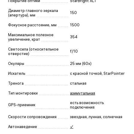
Покрытие оптики
StarBright XLT
Диаметр главного зеркала
150
(апертура), мм
Фокусное расстояние, мм
1500
Максимальное полезное
354
увеличение, крат
Светосила (относительное
f/10
отверстие)
Окуляры
25 мм (60x)
Искатель
с красной точкой, StarPointer
Тренога
стальная
Тип монтировки
азимутальная
есть возможность
GPS-приемник
подключения
Скорости сопровождения
звездная, лунная, солнечная
Автонаведение
✓