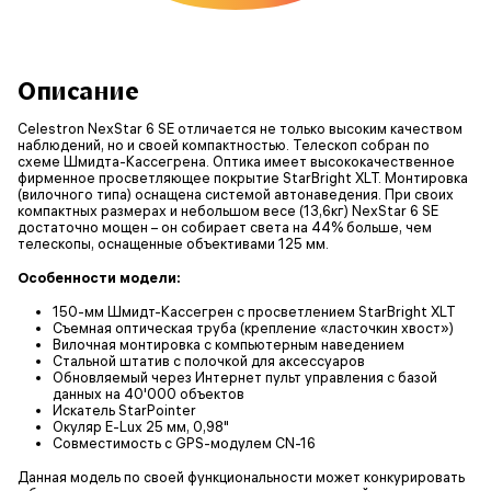
Описание
Celestron NexStar 6 SE отличается не только высоким качеством
наблюдений, но и своей компактностью. Телескоп собран по
схеме Шмидта-Кассегрена. Оптика имеет высококачественное
фирменное просветляющее покрытие StarBright XLT. Монтировка
(вилочного типа) оснащена системой автонаведения. При своих
компактных размерах и небольшом весе (13,6кг) NexStar 6 SE
достаточно мощен – он собирает света на 44% больше, чем
телескопы, оснащенные объективами 125 мм.
Особенности модели:
150-мм Шмидт-Кассегрен с просветлением StarBright XLT
Съемная оптическая труба (крепление «ласточкин хвост»)
Вилочная монтировка с компьютерным наведением
Стальной штатив с полочкой для аксессуаров
Обновляемый через Интернет пульт управления с базой
данных на 40'000 объектов
Искатель StarPointer
Окуляр E-Lux 25 мм, 0,98"
Совместимость с GPS-модулем CN-16
Данная модель по своей функциональности может конкурировать