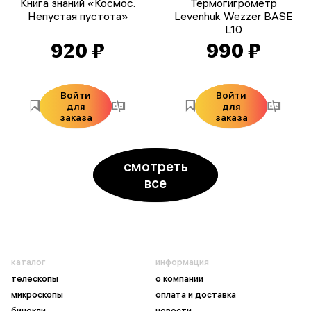
Книга знаний «Космос.
Термогигрометр
Непустая пустота»
Levenhuk Wezzer BASE
L10
920 ₽
990 ₽
Войти
Войти
для
для
заказа
заказа
смотреть
все
каталог
информация
телескопы
о компании
микроскопы
оплата и доставка
бинокли
новости