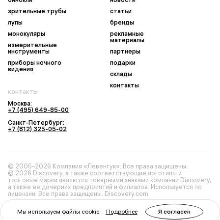
зрительные трубы
статьи
лупы
бренды
монокуляры
рекламные
материалы
измерительные
инструменты
партнеры
приборы ночного
подарки
видения
склады
контакты
контакты
Москва:
+7 (495) 649-85-00
Санкт-Петербург:
+7 (812) 325-05-02
© 2005–2026 Компания «Левенгук». Все права защищены.
© 2026 Discovery, а также соответствующие логотипы и
торговые марки являются товарными знаками компании Discovery,
а также ее дочерних предприятий и филиалов. Используется по
лицензии. Все права защищены. Discovery.com.
Мы используем файлы cookie.
Подробнее
Я согласен
Политика конфиденциальности