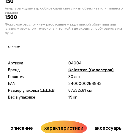
150
Апертура – диаметр собирающей свет линзы объектива или главного
зеркала
1500
Фокусное расстояние – расстояние между линзой объектива или
главным зеркалом телескопа и точкой, где сходятся собираемые им
лучи
Наличие
Артикул
04004
Бренд
Celestron (Селестрон)
Гарантия
30 лет
EAN
2400000254843
Размер упаковки (ДxШxВ)
67x32x81 см
Вес в упаковке
19 кг
описание
характеристики
аксессуары