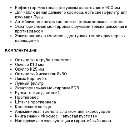
Рефлектор Ньютона с фокусным расстоянием 900 мм
Для наблюдения дальнего космоса, есть светофильтр для
изучения Луны
Антибликовое покрытие оптики, форма зеркала – сфера
Экваториальная монтировка с ручками тонких движений и
противовесом
Энциклопедия о космосе – доступная теория для первых
наблюдений
Комплектация:
Оптическая труба телескопа
Окуляр K10 мм
Окуляр K25 мм
Оптический искатель 6х30
Линза Барлоу 2х
Лунный фильтр
Экваториальная монтировка EQ3
Ручки тонких движений
Противовес
Штанга противовеса
Крепежное кольцо
Алюминиевая тренога с лотком для аксессуаров
Книга знаний «Космос. Непустая пустота»
Инструкция по эксплуатации и гарантийный талон