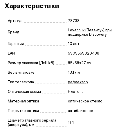
Характеристики
Артикул
78738
Levenhuk (Левенгук) при
Бренд
поддержке Discovery
Гарантия
10 лет
EAN
5905555020488
Размер упаковки (ДxШxВ)
95x39x27 см
Вес в упаковке
13.17 кг
Тип телескопа
рефлектор
Оптическая схема
Ньютона
Материал оптики
оптическое стекло
Покрытие оптики
антибликовое
Диаметр главного зеркала
114
(апертура), мм