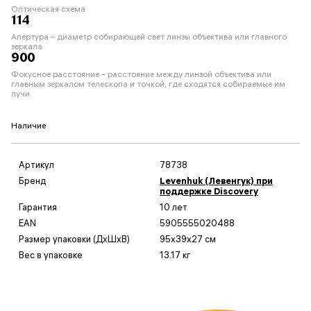
Оптическая схема
114
Апертура – диаметр собирающей свет линзы объектива или главного
зеркала
900
Фокусное расстояние – расстояние между линзой объектива или
главным зеркалом телескопа и точкой, где сходятся собираемые им
лучи
Наличие
Артикул
78738
Бренд
Levenhuk (Левенгук) при
поддержке Discovery
Гарантия
10 лет
EAN
5905555020488
Размер упаковки (ДxШxВ)
95x39x27 см
Вес в упаковке
13.17 кг