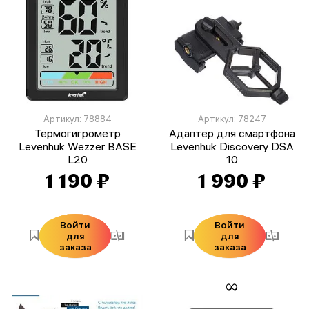
Артикул: 78884
Артикул: 78247
Термогигрометр
Адаптер для смартфона
Levenhuk Wezzer BASE
Levenhuk Discovery DSA
L20
10
1 190 ₽
1 990 ₽
Войти
Войти
для
для
заказа
заказа