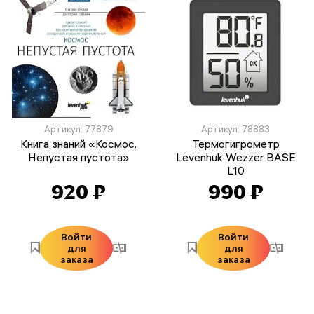
Артикул: 77879
Артикул: 78883
Книга знаний «Космос.
Термогигрометр
Непустая пустота»
Levenhuk Wezzer BASE
L10
920 ₽
990 ₽
Войти
Войти
для
для
заказа
заказа