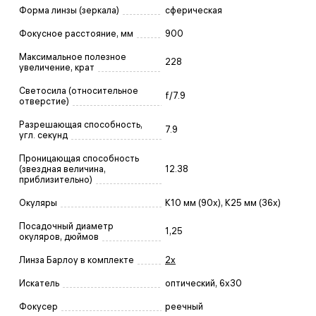
Форма линзы (зеркала)
сферическая
Фокусное расстояние, мм
900
Максимальное полезное
228
увеличение, крат
Светосила (относительное
f/7.9
отверстие)
Разрешающая способность,
7.9
угл. секунд
Проницающая способность
(звездная величина,
12.38
приблизительно)
Окуляры
K10 мм (90x), K25 мм (36x)
Посадочный диаметр
1,25
окуляров, дюймов
Линза Барлоу в комплекте
2х
Искатель
оптический, 6x30
Фокусер
реечный