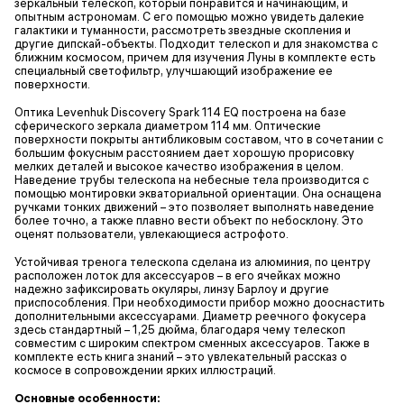
зеркальный телескоп, который понравится и начинающим, и
опытным астрономам. С его помощью можно увидеть далекие
галактики и туманности, рассмотреть звездные скопления и
другие дипскай-объекты. Подходит телескоп и для знакомства с
ближним космосом, причем для изучения Луны в комплекте есть
специальный светофильтр, улучшающий изображение ее
поверхности.
Оптика Levenhuk Discovery Spark 114 EQ построена на базе
сферического зеркала диаметром 114 мм. Оптические
поверхности покрыты антибликовым составом, что в сочетании с
большим фокусным расстоянием дает хорошую прорисовку
мелких деталей и высокое качество изображения в целом.
Наведение трубы телескопа на небесные тела производится с
помощью монтировки экваториальной ориентации. Она оснащена
ручками тонких движений – это позволяет выполнять наведение
более точно, а также плавно вести объект по небосклону. Это
оценят пользователи, увлекающиеся астрофото.
Устойчивая тренога телескопа сделана из алюминия, по центру
расположен лоток для аксессуаров – в его ячейках можно
надежно зафиксировать окуляры, линзу Барлоу и другие
приспособления. При необходимости прибор можно дооснастить
дополнительными аксессуарами. Диаметр реечного фокусера
здесь стандартный – 1,25 дюйма, благодаря чему телескоп
совместим с широким спектром сменных аксессуаров. Также в
комплекте есть книга знаний – это увлекательный рассказ о
космосе в сопровождении ярких иллюстраций.
Основные особенности: