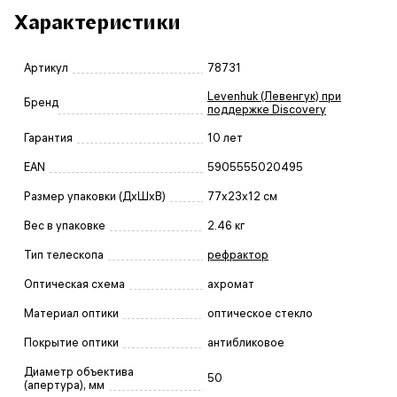
Характеристики
Артикул
78731
Levenhuk (Левенгук) при
Бренд
поддержке Discovery
Гарантия
10 лет
EAN
5905555020495
Размер упаковки (ДxШxВ)
77x23x12 см
Вес в упаковке
2.46 кг
Тип телескопа
рефрактор
Оптическая схема
ахромат
Материал оптики
оптическое стекло
Покрытие оптики
антибликовое
Диаметр объектива
50
(апертура), мм