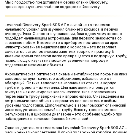
Мы с гордостью представляем серию оптики Discovery,
произведенную Levenhuk при поддержке Discovery.
Levenhuk Discovery Spark 506 AZ с книгой – это телескоп
начального уровня для изучения ближнего космоса, в первую
очередь Луны. Он прост в управлении, благодаря чему хорошо
подойдет начинающим астрономам для первого знакомства со
звездным небом. В комплекте с прибором поставляется ярко
иллюстрированная энциклопедия о космосе – это позволяет
сочетать в астрономических занятиях теорию и практику. В
дневное время телескоп легко превращается в подзорную трубу,
позволяющую изучать на мощном увеличении природу и
отдаленные наземные объекты.
Ахроматическая оптическая схема и антибликовое покрытие линз
совершенствуют качество изображения, избавляя его от
аберраций. Оптика телескопа выполнена из стекла, а корпус
трубы и тренога – из металла. Для наведения используется
азимутальная монтировка классического типа, позволяющая
перемещать трубу вверх-вниз и вправо-влево. С наведением на
астрономические объекты справится пользователь с любым
уровнем подготовки. Дополнительно в этом поможет оптический
искатель, устанавливаемый на трубу. Высоту треноги можно
регулировать в широком диапазоне – это особенно удобно при
наблюдениях в телескоп большой компанией.
Одно из достоинств телескопа Levenhuk Discovery Spark 506 AZ –
расширенная комплектация. В яркой подарочной коробке, помимо