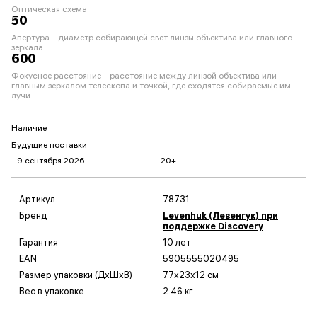
Оптическая схема
50
Апертура – диаметр собирающей свет линзы объектива или главного
зеркала
600
Фокусное расстояние – расстояние между линзой объектива или
главным зеркалом телескопа и точкой, где сходятся собираемые им
лучи
Наличие
Будущие поставки
9 сентября 2026
20+
Артикул
78731
Бренд
Levenhuk (Левенгук) при
поддержке Discovery
Гарантия
10 лет
EAN
5905555020495
Размер упаковки (ДxШxВ)
77x23x12 см
Вес в упаковке
2.46 кг