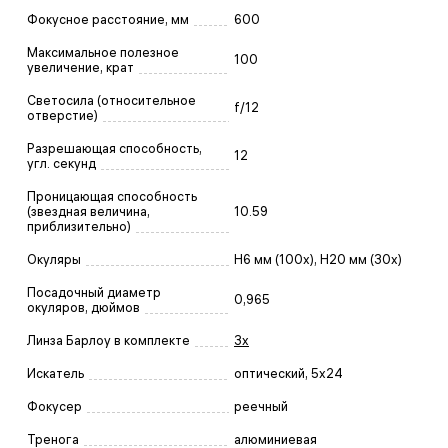
Фокусное расстояние, мм
600
Максимальное полезное
100
увеличение, крат
Светосила (относительное
f/12
отверстие)
Разрешающая способность,
12
угл. секунд
Проницающая способность
(звездная величина,
10.59
приблизительно)
Окуляры
H6 мм (100х), H20 мм (30х)
Посадочный диаметр
0,965
окуляров, дюймов
Линза Барлоу в комплекте
3x
Искатель
оптический, 5x24
Фокусер
реечный
Тренога
алюминиевая