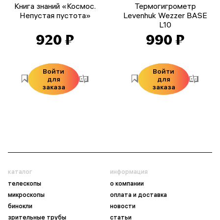
Книга знаний «Космос.
Термогигрометр
Непустая пустота»
Levenhuk Wezzer BASE
L10
920 ₽
990 ₽
Войти
Войти
для
для
заказа
заказа
каталог
информация
телескопы
о компании
микроскопы
оплата и доставка
бинокли
новости
зрительные трубы
статьи