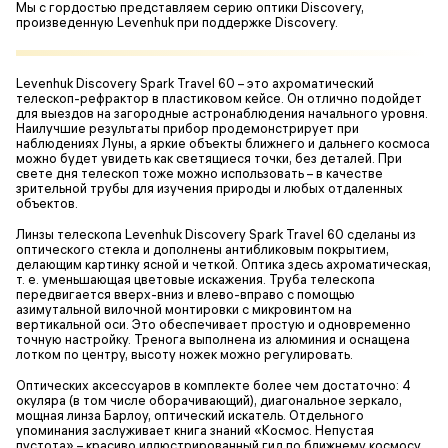
Мы с гордостью представляем серию оптики Discovery,
произведенную Levenhuk при поддержке Discovery.
Levenhuk Discovery Spark Travel 60 – это ахроматический
телескоп-рефрактор в пластиковом кейсе. Он отлично подойдет
для выездов на загородные астронаблюдения начального уровня.
Наилучшие результаты прибор продемонстрирует при
наблюдениях Луны, а яркие объекты ближнего и дальнего космоса
можно будет увидеть как светящиеся точки, без деталей. При
свете дня телескоп тоже можно использовать – в качестве
зрительной трубы для изучения природы и любых отдаленных
объектов.
Линзы телескопа Levenhuk Discovery Spark Travel 60 сделаны из
оптического стекла и дополнены антибликовым покрытием,
делающим картинку ясной и четкой. Оптика здесь ахроматическая,
т. е. уменьшающая цветовые искажения. Труба телескопа
передвигается вверх-вниз и влево-вправо с помощью
азимутальной вилочной монтировки с микровинтом на
вертикальной оси. Это обеспечивает простую и одновременно
точную настройку. Тренога выполнена из алюминия и оснащена
лотком по центру, высоту ножек можно регулировать.
Оптических аксессуаров в комплекте более чем достаточно: 4
окуляра (в том числе оборачивающий), диагональное зеркало,
мощная линза Барлоу, оптический искатель. Отдельного
упоминания заслуживает книга знаний «Космос. Непустая
пустота» – красиво иллюстрированный гид по ближнему космосу.