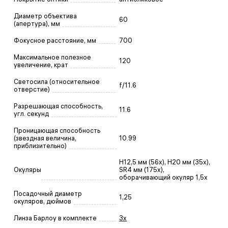
Диаметр объектива
60
(апертура), мм
Фокусное расстояние, мм
700
Максимальное полезное
120
увеличение, крат
Светосила (относительное
f/11.6
отверстие)
Разрешающая способность,
11.6
угл. секунд
Проницающая способность
(звездная величина,
10.99
приблизительно)
H12,5 мм (56х), H20 мм (35х),
Окуляры
SR4 мм (175х),
оборачивающий окуляр 1,5x
Посадочный диаметр
1,25
окуляров, дюймов
Линза Барлоу в комплекте
3x