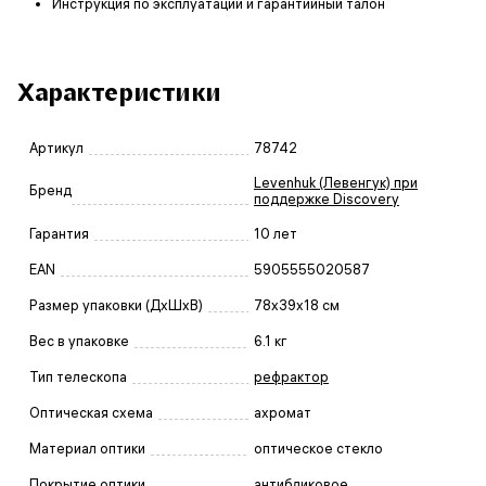
Инструкция по эксплуатации и гарантийный талон
Характеристики
Артикул
78742
Levenhuk (Левенгук) при
Бренд
поддержке Discovery
Гарантия
10 лет
EAN
5905555020587
Размер упаковки (ДxШxВ)
78x39x18 см
Вес в упаковке
6.1 кг
Тип телескопа
рефрактор
Оптическая схема
ахромат
Материал оптики
оптическое стекло
Покрытие оптики
антибликовое