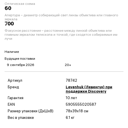
Оптическая схема
60
Апертура – диаметр собирающей свет линзы объектива или главного
зеркала
700
Фокусное расстояние – расстояние между линзой объектива или
главным зеркалом телескопа и точкой, где сходятся собираемые им
лучи
Наличие
Будущие поставки
9 сентября 2026
20+
Артикул
78742
Бренд
Levenhuk (Левенгук) при
поддержке Discovery
Гарантия
10 лет
EAN
5905555020587
Размер упаковки (ДxШxВ)
78x39x18 см
Вес в упаковке
6.1 кг