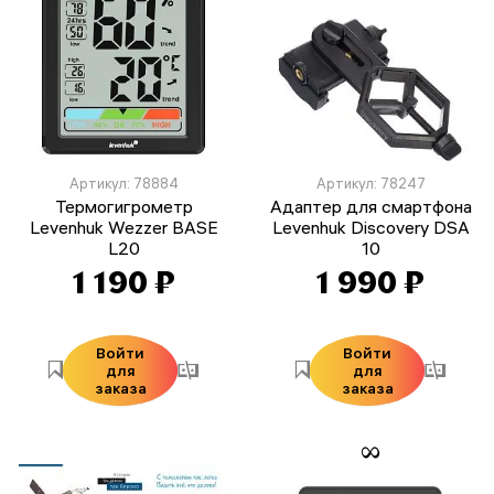
Артикул: 78884
Артикул: 78247
Термогигрометр
Адаптер для смартфона
Levenhuk Wezzer BASE
Levenhuk Discovery DSA
L20
10
1 190 ₽
1 990 ₽
Войти
Войти
для
для
заказа
заказа