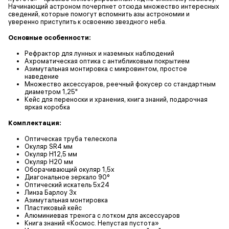
Начинающий астроном почерпнет отсюда множество интересных
сведений, которые помогут вспомнить азы астрономии и
уверенно приступить к освоению звездного неба.
Основные особенности:
Рефрактор для лунных и наземных наблюдений
Ахроматическая оптика с антибликовым покрытием
Азимутальная монтировка с микровинтом, простое
наведение
Множество аксессуаров, реечный фокусер со стандартным
диаметром 1,25"
Кейс для переноски и хранения, книга знаний, подарочная
яркая коробка
Комплектация:
Оптическая труба телескопа
Окуляр SR4 мм
Окуляр H12,5 мм
Окуляр H20 мм
Оборачивающий окуляр 1,5х
Диагональное зеркало 90°
Оптический искатель 5х24
Линза Барлоу 3х
Азимутальная монтировка
Пластиковый кейс
Алюминиевая тренога с лотком для аксессуаров
Книга знаний «Космос. Непустая пустота»