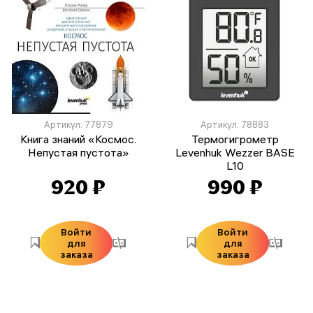
Артикул: 77879
Артикул: 78883
Книга знаний «Космос.
Термогигрометр
Непустая пустота»
Levenhuk Wezzer BASE
L10
920 ₽
990 ₽
Войти
Войти
для
для
заказа
заказа