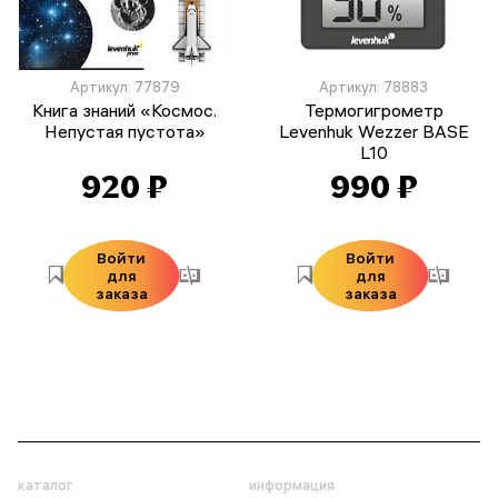
Артикул: 77879
Артикул: 78883
Книга знаний «Космос.
Термогигрометр
Непустая пустота»
Levenhuk Wezzer BASE
L10
920 ₽
990 ₽
Войти
Войти
для
для
заказа
заказа
каталог
информация