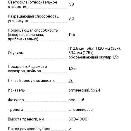
Светосила (относительное
f/9
отверстие)
Разрешающая способность,
9.0
угл. секунд
Проницающая способность
(звездная величина,
11.5
приблизительно)
H12,5 мм (56х), H20 мм (35х),
Окуляры
SR4 мм (175х),
оборачивающий окуляр 1,5x
Посадочный диаметр
1,25
окуляров, дюймов
Линза Барлоу в комплекте
2х
Искатель
оптический, 5x24
Фокусер
реечный
Тренога
алюминиевая
Высота треноги, мм
600–1000
Лоток для аксессуаров
✓