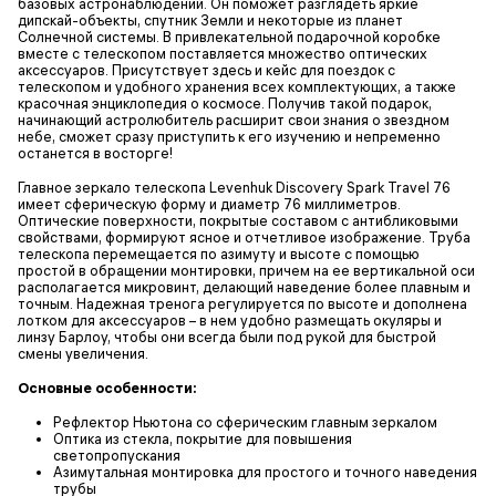
базовых астронаблюдений. Он поможет разглядеть яркие
дипскай-объекты, спутник Земли и некоторые из планет
Солнечной системы. В привлекательной подарочной коробке
вместе с телескопом поставляется множество оптических
аксессуаров. Присутствует здесь и кейс для поездок с
телескопом и удобного хранения всех комплектующих, а также
красочная энциклопедия о космосе. Получив такой подарок,
начинающий астролюбитель расширит свои знания о звездном
небе, сможет сразу приступить к его изучению и непременно
останется в восторге!
Главное зеркало телескопа Levenhuk Discovery Spark Travel 76
имеет сферическую форму и диаметр 76 миллиметров.
Оптические поверхности, покрытые составом с антибликовыми
свойствами, формируют ясное и отчетливое изображение. Труба
телескопа перемещается по азимуту и высоте с помощью
простой в обращении монтировки, причем на ее вертикальной оси
располагается микровинт, делающий наведение более плавным и
точным. Надежная тренога регулируется по высоте и дополнена
лотком для аксессуаров – в нем удобно размещать окуляры и
линзу Барлоу, чтобы они всегда были под рукой для быстрой
смены увеличения.
Основные особенности:
Рефлектор Ньютона со сферическим главным зеркалом
Оптика из стекла, покрытие для повышения
светопропускания
Азимутальная монтировка для простого и точного наведения
трубы