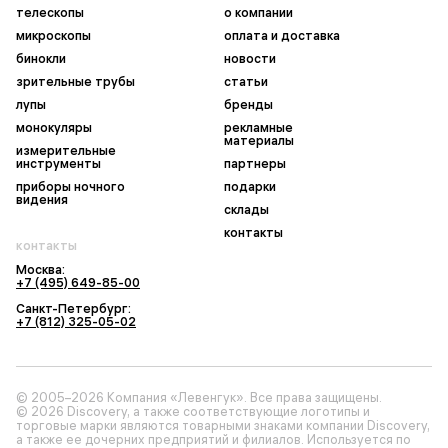
телескопы
о компании
микроскопы
оплата и доставка
бинокли
новости
зрительные трубы
статьи
лупы
бренды
монокуляры
рекламные
материалы
измерительные
инструменты
партнеры
приборы ночного
подарки
видения
склады
контакты
контакты
Москва:
+7 (495) 649-85-00
Санкт-Петербург:
+7 (812) 325-05-02
© 2005–2026 Компания «Левенгук». Все права защищены.
© 2026 Discovery, а также соответствующие логотипы и
торговые марки являются товарными знаками компании Discovery,
а также ее дочерних предприятий и филиалов. Используется по