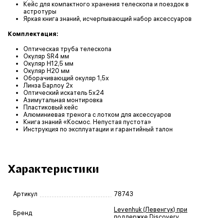
Кейс для компактного хранения телескопа и поездок в
астротуры
Яркая книга знаний, исчерпывающий набор аксессуаров
Комплектация:
Оптическая труба телескопа
Окуляр SR4 мм
Окуляр H12,5 мм
Окуляр H20 мм
Оборачивающий окуляр 1,5х
Линза Барлоу 2х
Оптический искатель 5х24
Азимутальная монтировка
Пластиковый кейс
Алюминиевая тренога с лотком для аксессуаров
Книга знаний «Космос. Непустая пустота»
Инструкция по эксплуатации и гарантийный талон
Характеристики
Артикул
78743
Levenhuk (Левенгук) при
Бренд
поддержке Discovery