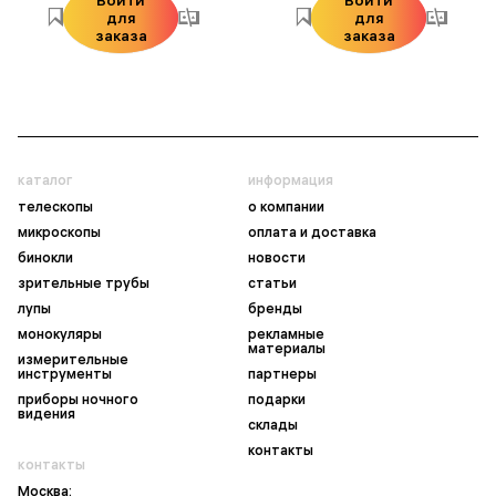
для
для
заказа
заказа
каталог
информация
телескопы
о компании
микроскопы
оплата и доставка
бинокли
новости
зрительные трубы
статьи
лупы
бренды
монокуляры
рекламные
материалы
измерительные
инструменты
партнеры
приборы ночного
подарки
видения
склады
контакты
контакты
Москва: