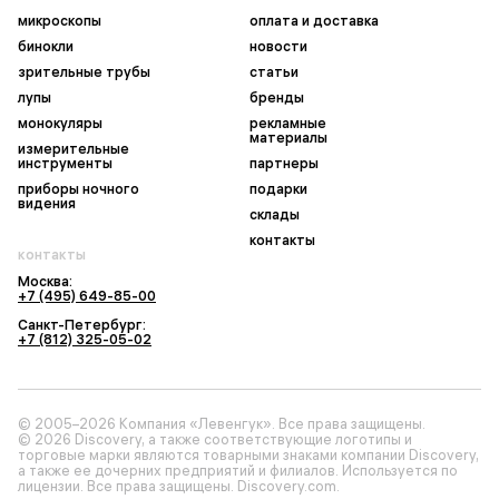
микроскопы
оплата и доставка
бинокли
новости
зрительные трубы
статьи
лупы
бренды
монокуляры
рекламные
материалы
измерительные
инструменты
партнеры
приборы ночного
подарки
видения
склады
контакты
контакты
Москва:
+7 (495) 649-85-00
Санкт-Петербург:
+7 (812) 325-05-02
© 2005–2026 Компания «Левенгук». Все права защищены.
© 2026 Discovery, а также соответствующие логотипы и
торговые марки являются товарными знаками компании Discovery,
а также ее дочерних предприятий и филиалов. Используется по
лицензии. Все права защищены. Discovery.com.