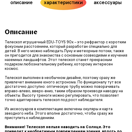
описание
характеристики
аксессуары
Описание
Телескоп игрушечный EDU-TOYS 90x – это рефрактор с коротким
фокусным расстоянием, который разработан специально для
детей. В него можно наблюдать Луну и метеорные потоки, также
он пригодится для знакомства с основным созвездиями и изучения
наземных ландшафтов. Этот телескоп станет прекрасным
подарком любознательному ребенку, которому интересен
космос.
Телескоп выполнен в необычном дизайне, поэтому сразу же
привлечет внимание юного астронома. По функционалу тут все
достаточно доступно: оптическую трубу можно поворачивать
вправо-влево, вверх-вниз, таким образом производя наводку на
объекты. Высоту треноги можно регулировать, что позволяет
точно адаптировать телескоп под рост наблюдателя.
Из аксессуаров в комплектацию включены окуляры и карта
звездного неба. Этого вполне достаточно, чтобы сразу же
приступить к наблюдениям.
Внимание! Телескоп нельзя наводить на Солнце. Это
приведет к необратимым повреждениям зрения, вплоть до