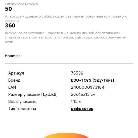
Оптическая схема
50
Апертура – диаметр собирающей свет линзы объектива или главного
зеркала
360
Фокусное расстояние – расстояние между линзой объектива или
главным зеркалом телескопа и точкой, где сходятся собираемые им
лучи
Наличие
Артикул
76536
Бренд
EDU-TOYS (Эду-Тойз)
EAN
2400000973164
Размер упаковки (ДxШxВ)
26x45x13 см
Вес в упаковке
1.13 кг
Тип телескопа
рефрактор