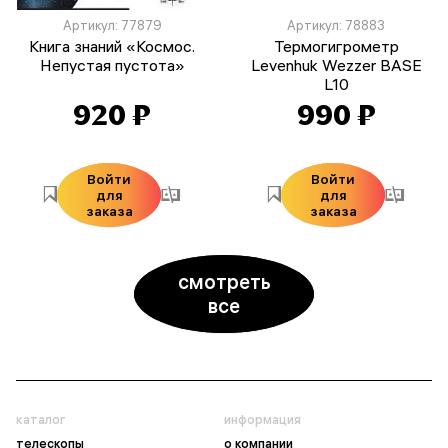
Артикул: 77879
Артикул: 78883
Книга знаний «Космос.
Термогигрометр
Непустая пустота»
Levenhuk Wezzer BASE
L10
920 ₽
990 ₽
Войти
Войти
для
для
заказа
заказа
смотреть
все
каталог
информация
телескопы
о компании