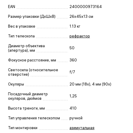
EAN
2400000973164
Размер упаковки (ДxШxВ)
26x45x13 см
Вес в упаковке
1.13 кг
Тип телескопа
рефрактор
Диаметр объектива
50
(апертура), мм
Фокусное расстояние, мм
360
Светосила (относительное
f/7
отверстие)
Окуляры
20 мм (18x), 4 мм (90x)
Посадочный диаметр
1,25
окуляров, дюймов
Высота треноги, мм
410
Тип управления телескопом
ручной
Тип монтировки
азимутальная