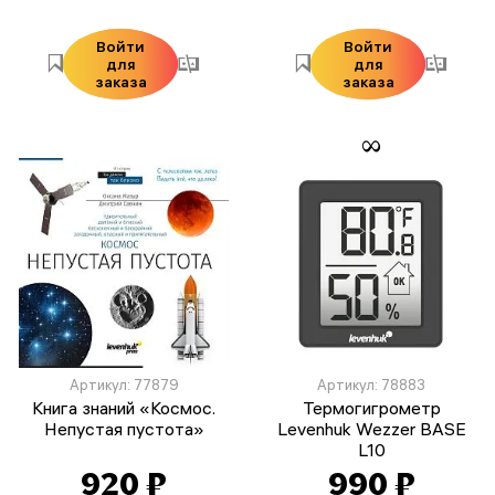
Войти
Войти
для
для
заказа
заказа
Артикул: 77879
Артикул: 78883
Книга знаний «Космос.
Термогигрометр
Непустая пустота»
Levenhuk Wezzer BASE
L10
920 ₽
990 ₽