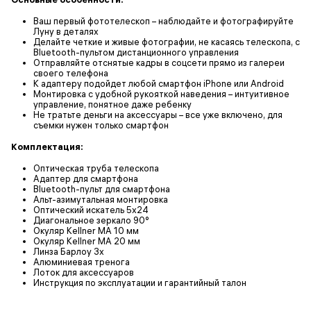
Ваш первый фототелескоп – наблюдайте и фотографируйте
Луну в деталях
Делайте четкие и живые фотографии, не касаясь телескопа, с
Bluetooth-пультом дистанционного управления
Отправляйте отснятые кадры в соцсети прямо из галереи
своего телефона
К адаптеру подойдет любой смартфон iPhone или Android
Монтировка с удобной рукояткой наведения – интуитивное
управление, понятное даже ребенку
Не тратьте деньги на аксессуары – все уже включено, для
съемки нужен только смартфон
Комплектация:
Оптическая труба телескопа
Адаптер для смартфона
Bluetooth-пульт для смартфона
Альт-азимутальная монтировка
Оптический искатель 5х24
Диагональное зеркало 90°
Окуляр Kellner MA 10 мм
Окуляр Kellner MA 20 мм
Линза Барлоу 3х
Алюминиевая тренога
Лоток для аксессуаров
Инструкция по эксплуатации и гарантийный талон