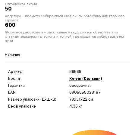
Оптическая схема
50
Апертура – диаметр собирающей свет линзы объектива или главного
зеркала
600
Фокусное расстояние – расстояние между линзой объектива или
главным зеркалом телескопа и точкой, где сходятся собираемые им
лучи
Наличие
Артикул
86568
Бренд
Kelvin (Кельвин)
Гарантия
бессрочная
EAN
5905555028187
Размер упаковки (ДxШxВ)
79x31x22 см
Вес в упаковке
4.35 кг