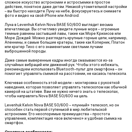
сложное искусство астрономии и астросъемки в простое
действие, понятное даже детям. Никакой утомительной настройки
– вы быстро находите Луну на небе, фокусируетесь и снимаете
фото и видео на свой iPhone или Android.
Луна в Levenhuk Kelvin Nova BASE 50/600 выглядит весьма
впечатляюще. Вы отчетливо увидите лунные моря – огромные
темные равнины застывшей лавы, такие как Море Кризисов или
Море Дождей. Можно разглядеть крупные горные цепи, например,
Апеннины, и самые большие кратеры, такие как Коперник, Платон
или кратер Тихо с его знаменитыми светлыми лучами
выброшенной породы.
Даже самые выверенные кадры иногда смазываются из-за
случайных вибраций или движений рук. Чтобы этого избежать,
рекомендуем использовать Bluetooth-пульт для смартфона – он
помогает управлять съемкой на расстоянии, не касаясь телескопа.
Ключевая особенность этой модели – монтировка с рукояткой
наведения, которая позволяет управлять телескопом как обычной
камерой на штативе. Вам не нужно ничего знать о телескопах,
чтобы направлять Nova BASE 50/600 на цель.
Levenhuk Kelvin Nova BASE 50/600 – «лунный» телескоп, но он
способен стать первой ступенькой в мир любительской
астрономии. Его неоспоримые преимущества – простота
управления, комплектация «все включено» и удобная съемка на
смартфон.
Основные особенности: