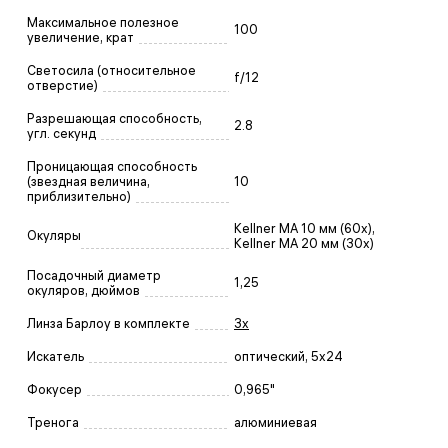
Максимальное полезное
100
увеличение, крат
Светосила (относительное
f/12
отверстие)
Разрешающая способность,
2.8
угл. секунд
Проницающая способность
(звездная величина,
10
приблизительно)
Kellner MA 10 мм (60х),
Окуляры
Kellner MA 20 мм (30х)
Посадочный диаметр
1,25
окуляров, дюймов
Линза Барлоу в комплекте
3x
Искатель
оптический, 5x24
Фокусер
0,965"
Тренога
алюминиевая