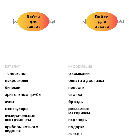
Войти
Войти
для
для
заказа
заказа
каталог
информация
телескопы
о компании
микроскопы
оплата и доставка
бинокли
новости
зрительные трубы
статьи
лупы
бренды
монокуляры
рекламные
материалы
измерительные
инструменты
партнеры
приборы ночного
подарки
видения
склады