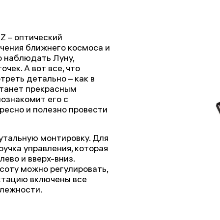
Z – оптический
учения ближнего космоса и
о наблюдать Луну,
чек. А вот все, что
треть детально – как в
станет прекрасным
ознакомит его с
ресно и полезно провести
утальную монтировку. Для
учка управления, которая
ево и вверх-вниз.
соту можно регулировать,
ектацию включены все
лежности.