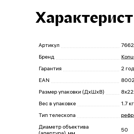
Характерис
Артикул
766
Бренд
Konu
Гарантия
2 го
EAN
800
Размер упаковки (ДxШxВ)
8x22
Вес в упаковке
1.7 кг
Тип телескопа
рефр
Диаметр объектива
50
(апертура), мм