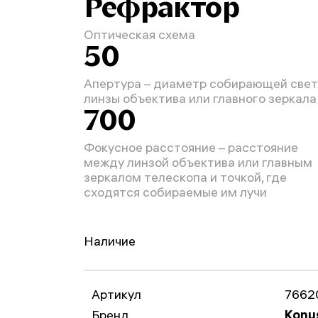
Рефрактор
Оптическая схема
50
Апертура – диаметр собирающей свет
линзы объектива или главного зеркала
700
Фокусное расстояние – расстояние
между линзой объектива или главным
зеркалом телескопа и точкой, где
сходятся собираемые им лучи
Наличие
Артикул
7662
Бренд
Konu