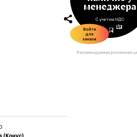
менеджера
С учетом НДС
Войти
для
заказа
Рекомендуемая розничная ц
0
s (Конус)