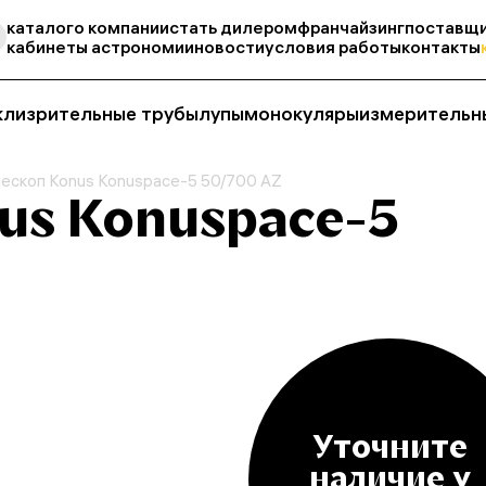
каталог
о компании
стать дилером
франчайзинг
поставщи
кабинеты астрономии
новости
условия работы
контакты
кли
зрительные трубы
лупы
монокуляры
измерительн
ескоп Konus Konuspace-5 50/700 AZ
us Konuspace-5
Уточните
наличие у