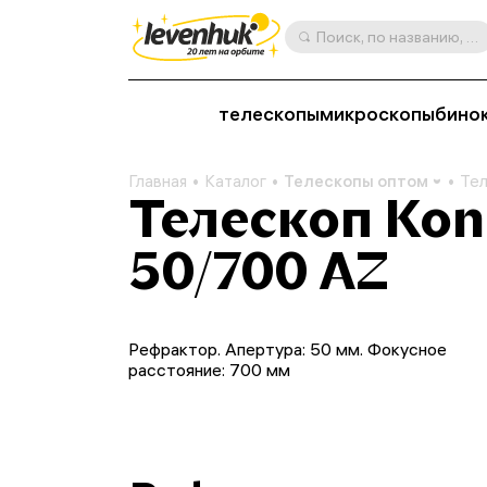
Поиск, по названию, артикулу, категории и др.
телескопы
микроскопы
бино
Главная
Каталог
Телескопы оптом
Тел
Телескоп Kon
50/700 AZ
Рефрактор. Апертура: 50 мм. Фокусное
расстояние: 700 мм