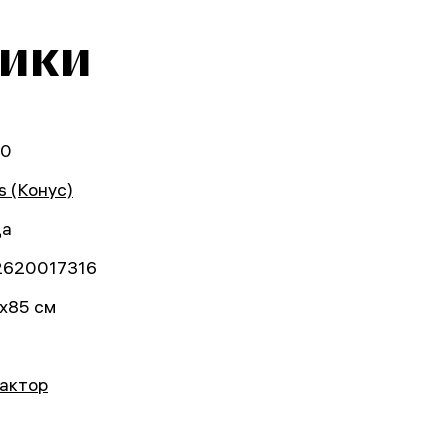
тики
20
s (Конус)
да
2620017316
x85 см
актор