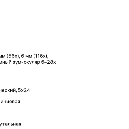
мм (56х), 6 мм (116x),
мный зум-окуляр 6–28x
ческий, 5x24
иниевая
утальная