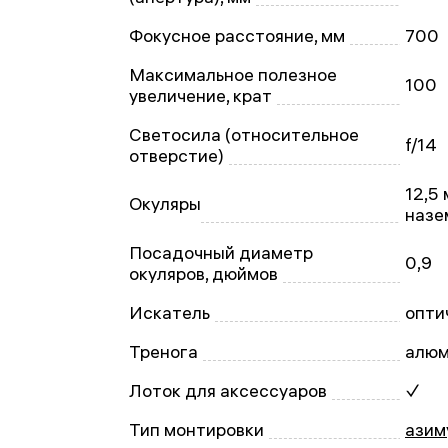
Фокусное расстояние, мм
700
Максимальное полезное
100
увеличение, крат
Светосила (относительное
f/14
отверстие)
12,5 
Окуляры
назе
Посадочный диаметр
0,9
окуляров, дюймов
Искатель
опти
Тренога
алюм
Лоток для аксессуаров
✓
Тип монтировки
азим