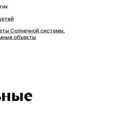
тик
детей
еты Солнечной системы
,
мные объекты
ьные