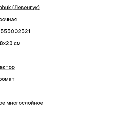
nhuk (Левенгук)
рочная
5555002521
8x23 см
актор
ромат
ое многослойное