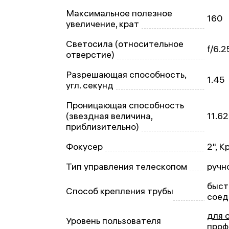
Максимальное полезное
160
увеличение, крат
Светосила (относительное
f/6.2
отверстие)
Разрешающая способность,
1.45
угл. секунд
Проницающая способность
(звездная величина,
11.62
приблизительно)
Фокусер
2", 
Тип управления телескопом
ручн
быст
Способ крепления трубы
соед
для 
Уровень пользователя
проф