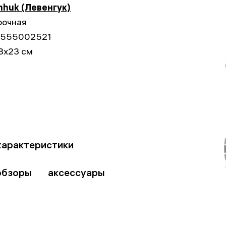
nhuk (Левенгук)
рочная
555002521
8x23 см
характеристики
обзоры
аксессуары