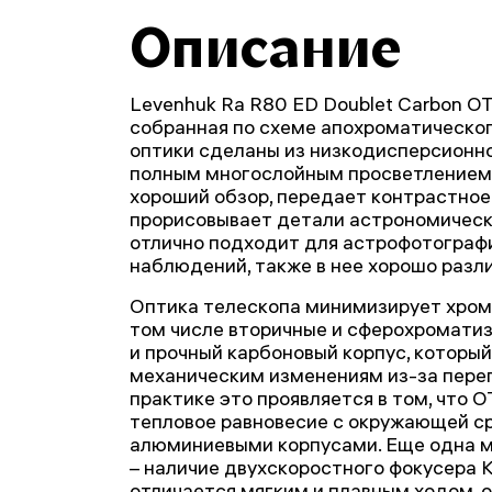
Описание
Levenhuk Ra R80 ED Doublet Carbon OT
собранная по схеме апохроматическо
оптики сделаны из низкодисперсионно
полным многослойным просветлением.
хороший обзор, передает контрастное
прорисовывает детали астрономическ
отлично подходит для астрофотографи
наблюдений, также в нее хорошо разл
Оптика телескопа минимизирует хром
том числе вторичные и сферохроматиз
и прочный карбоновый корпус, которы
механическим изменениям из-за пере
практике это проявляется в том, что 
тепловое равновесие с окружающей ср
алюминиевыми корпусами. Еще одна м
– наличие двухскоростного фокусера 
отличается мягким и плавным ходом, 