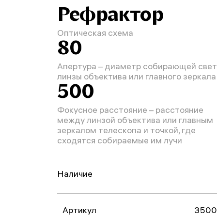
Рефрактор
Оптическая схема
80
Апертура – диаметр собирающей свет
линзы объектива или главного зеркала
500
Фокусное расстояние – расстояние
между линзой объектива или главным
зеркалом телескопа и точкой, где
сходятся собираемые им лучи
Наличие
Артикул
3500