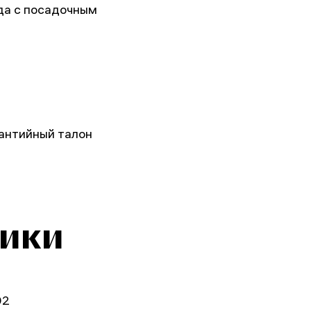
да с посадочным
рантийный талон
тики
02