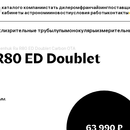
каталог
о компании
стать дилером
франчайзинг
поставщи
кабинеты астрономии
новости
условия работы
контакты
кли
зрительные трубы
лупы
монокуляры
измерительн
enhuk Ra R80 ED Doublet Carbon OTA
R80 ED Doublet
мм.
63 990 ₽