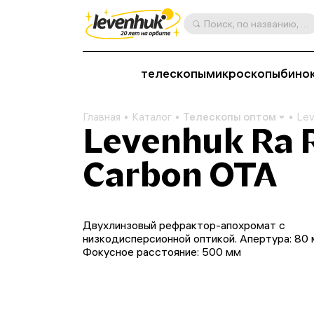
Поиск, по названию, артикулу, категории и др.
телескопы
микроскопы
бино
Главная
Каталог
Телескопы оптом
Lev
Levenhuk Ra 
Carbon OTA
Двухлинзовый рефрактор-апохромат с
низкодисперсионной оптикой. Апертура: 80 
Фокусное расстояние: 500 мм