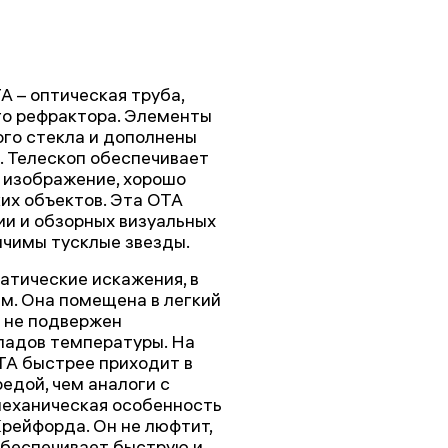
A – оптическая труба,
го рефрактора. Элементы
го стекла и дополнены
 Телескоп обеспечивает
 изображение, хорошо
их объектов. Эта ОТА
и и обзорных визуальных
ичимы тусклые звезды.
атические искажения, в
м. Она помещена в легкий
й не подвержен
падов температуры. На
ОТА быстрее приходит в
едой, чем аналоги с
еханическая особенность
Крейфорда. Он не люфтит,
обеспечивает быструю и