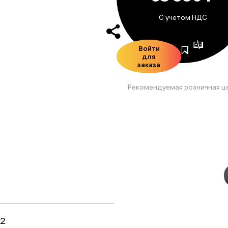
С учетом НДС
Войти
для
заказа
Рекомендуемая розничная ц
2