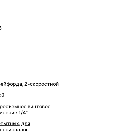
5
Крейфорда, 2-скоростной
ой
росъемное винтовое
инение 1/4"
опытных
,
для
ессионалов