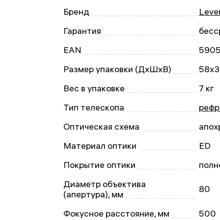
Бренд
Leve
Гарантия
бесс
EAN
590
Размер упаковки (ДxШxВ)
58x3
Вес в упаковке
7 кг
Тип телескопа
рефр
Оптическая схема
апох
Материал оптики
ED
Покрытие оптики
полн
Диаметр объектива
80
(апертура), мм
Фокусное расстояние, мм
500