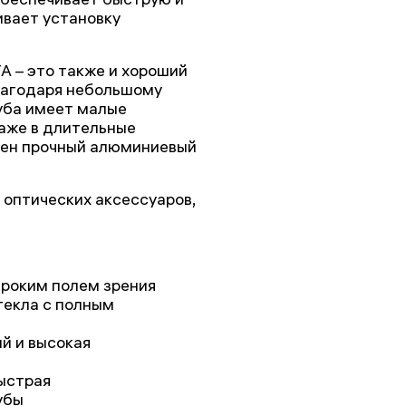
ивает установку
A – это также и хороший
лагодаря небольшому
уба имеет малые
даже в длительные
чен прочный алюминиевый
 оптических аксессуаров,
роким полем зрения
текла с полным
й и высокая
быстрая
убы