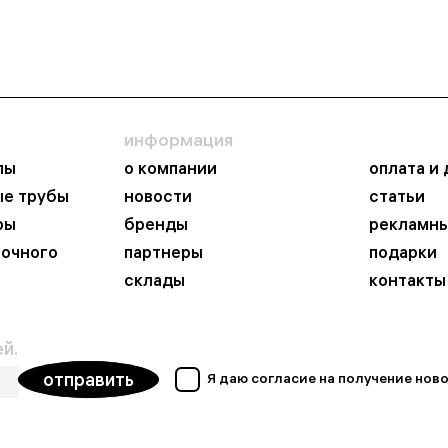
информация
пы
о компании
оплата и
ые трубы
новости
статьи
ры
бренды
рекламны
ночного
партнеры
подарки
склады
контакты
й.
отправить
Я даю согласие на получение но