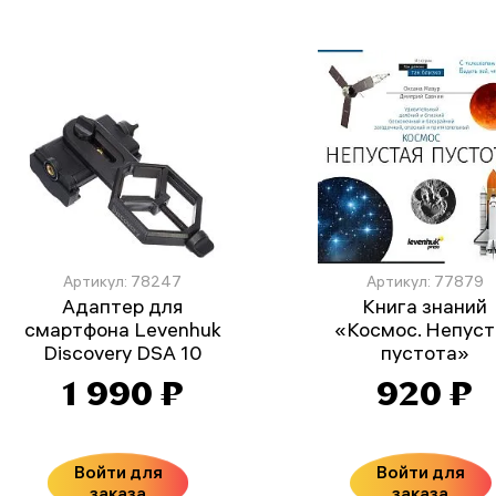
Артикул: 78247
Артикул: 77879
Адаптер для
Книга знаний
смартфона Levenhuk
«Космос. Непуст
Discovery DSA 10
пустота»
1 990 ₽
920 ₽
Войти для
Войти для
заказа
заказа