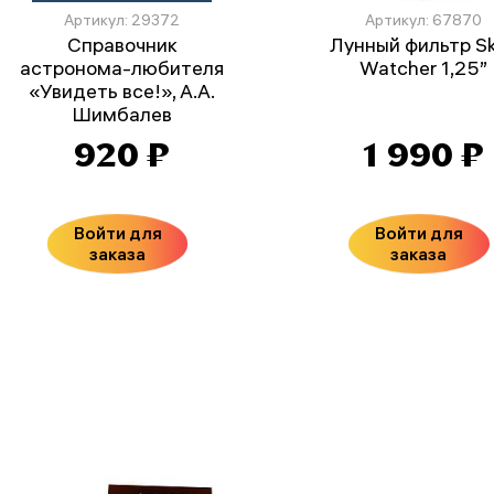
Артикул: 29372
Артикул: 67870
Справочник
Лунный фильтр S
астронома-любителя
Watcher 1,25”
«Увидеть все!», А.А.
Шимбалев
920 ₽
1 990 ₽
Войти для
Войти для
заказа
заказа