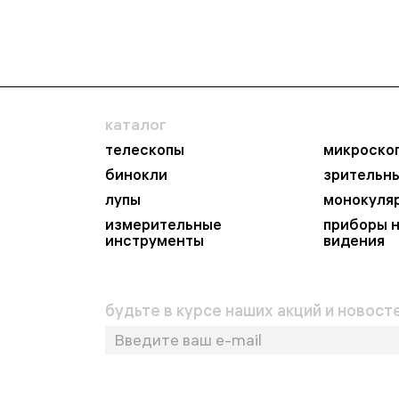
каталог
телескопы
микроско
бинокли
зрительн
лупы
монокуля
измерительные
приборы 
инструменты
видения
будьте в курсе наших акций и новосте