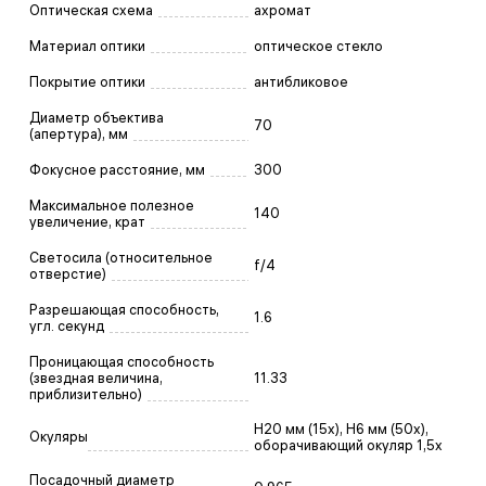
Оптическая схема
ахромат
Материал оптики
оптическое стекло
Покрытие оптики
антибликовое
Диаметр объектива
70
(апертура), мм
Фокусное расстояние, мм
300
Максимальное полезное
140
увеличение, крат
Светосила (относительное
f/4
отверстие)
Разрешающая способность,
1.6
угл. секунд
Проницающая способность
(звездная величина,
11.33
приблизительно)
H20 мм (15x), H6 мм (50х),
Окуляры
оборачивающий окуляр 1,5x
Посадочный диаметр