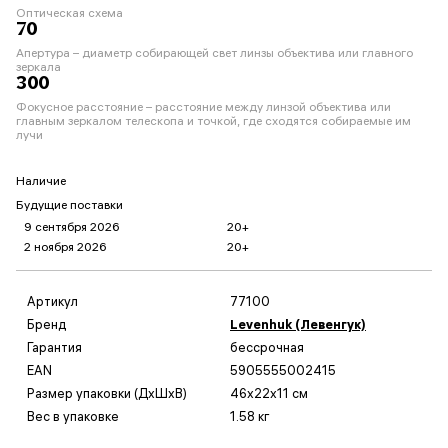
Оптическая схема
70
Апертура – диаметр собирающей свет линзы объектива или главного
зеркала
300
Фокусное расстояние – расстояние между линзой объектива или
главным зеркалом телескопа и точкой, где сходятся собираемые им
лучи
Наличие
Будущие поставки
9 сентября 2026
20+
2 ноября 2026
20+
Артикул
77100
Бренд
Levenhuk (Левенгук)
Гарантия
бессрочная
EAN
5905555002415
Размер упаковки (ДxШxВ)
46x22x11 см
Вес в упаковке
1.58 кг