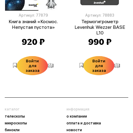
Артикул: 77879
Артикул: 78883
Книга знаний «Космос.
Термогигрометр
Непустая пустота»
Levenhuk Wezzer BASE
L10
920 ₽
990 ₽
Войти
Войти
для
для
заказа
заказа
каталог
информация
телескопы
о компании
микроскопы
оплата и доставка
бинокли
новости