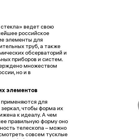
 стекла» ведет свою
пнейшее российское
ие элементы для
ительных труб, а также
мических обсерваторий и
ных приборов и систем.
верждено множеством
ссии, но и в
их элементов
 применяются для
 зеркал, чтобы форма их
жена к идеалу. А чем
лее правильную форму оно
ность телескопа – можно
ссмотреть совсем тусклые