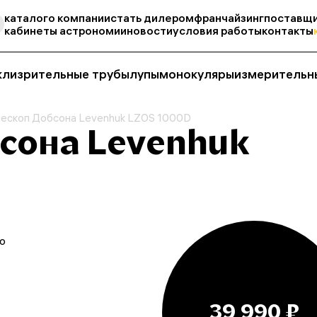
каталог
о компании
стать дилером
франчайзинг
поставщи
кабинеты астрономии
новости
условия работы
контакты
кли
зрительные трубы
лупы
монокуляры
измерительн
ескоп Добсона Levenhuk LZOS 1000D
сона Levenhuk
о
39 990 ₽