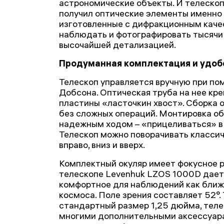
астрономические объекты. И телеско
получил оптические элементы именно 
изготовленные с дифракционным каче
наблюдать и фотографировать тысячи
высочайшей детализацией.
Продуманная комплектация и удоб
Телескоп управляется вручную при п
Добсона. Оптическая труба на нее кр
пластины «ласточкин хвост». Сборка 
без сложных операций. Монтировка о
надежным ходом – «прицеливаться» в 
Телескоп можно поворачивать классич
вправо, вниз и вверх.
Комплектный окуляр имеет фокусное р
телескопе Levenhuk LZOS 1000D дает 
комфортное для наблюдений как ближн
космоса. Поле зрения составляет 52°.
стандартный размер 1,25 дюйма, тел
многими дополнительными аксессуара