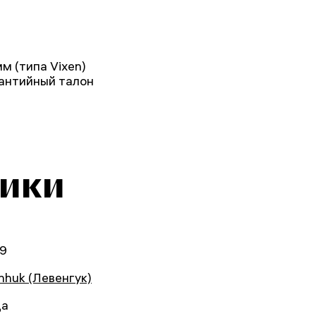
м (типа Vixen)
рантийный талон
тики
9
nhuk (Левенгук)
да