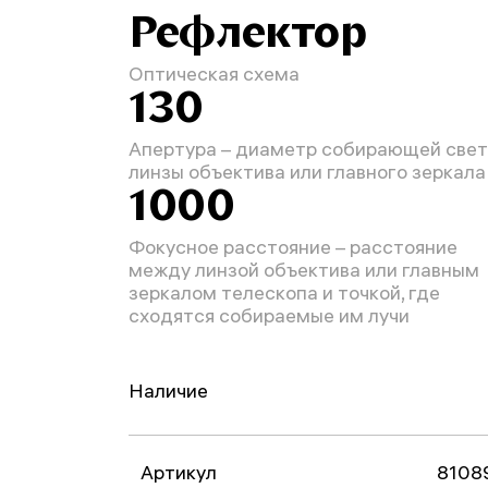
Рефлектор
Оптическая схема
130
Апертура – диаметр собирающей свет
линзы объектива или главного зеркала
1000
Фокусное расстояние – расстояние
между линзой объектива или главным
зеркалом телескопа и точкой, где
сходятся собираемые им лучи
Наличие
Артикул
8108