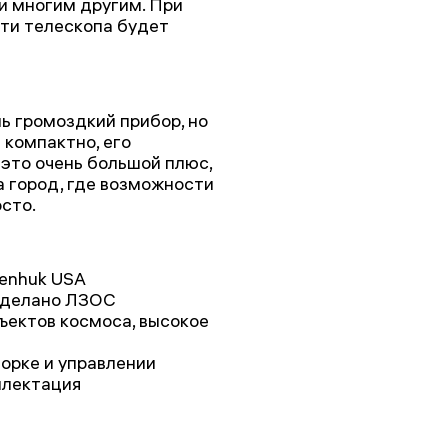
и многим другим. При
ти телескопа будет
а
ь громоздкий прибор, но
компактно, его
 это очень большой плюс,
а город, где возможности
осто.
venhuk USA
 сделано ЛЗОС
ъектов космоса, высокое
орке и управлении
плектация