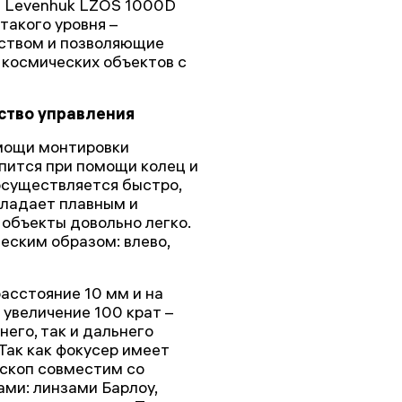
п Levenhuk LZOS 1000D
такого уровня –
ством и позволяющие
 космических объектов с
ство управления
омощи монтировки
епится при помощи колец и
осуществляется быстро,
бладает плавным и
объекты довольно легко.
еским образом: влево,
асстояние 10 мм и на
увеличение 100 крат –
его, так и дальнего
 Так как фокусер имеет
ескоп совместим со
ми: линзами Барлоу,