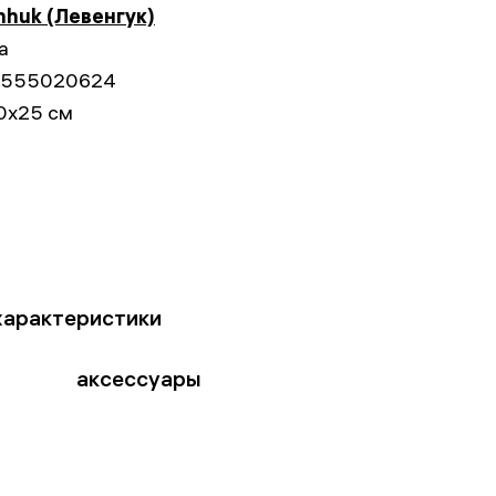
nhuk (Левенгук)
а
555020624
0x25 см
характеристики
аксессуары