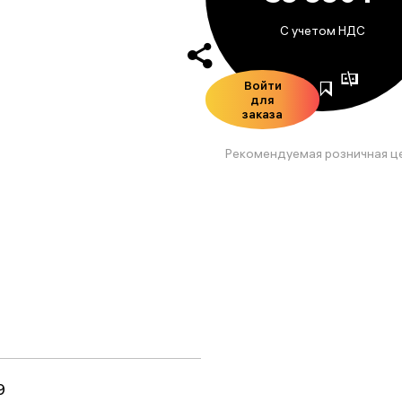
С учетом НДС
Войти
для
заказа
Рекомендуемая розничная ц
9