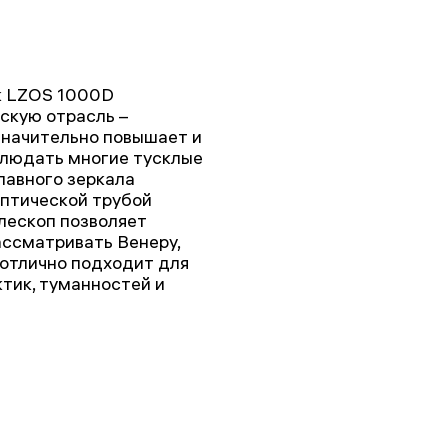
k LZOS 1000D
скую отрасль –
значительно повышает и
аблюдать многие тусклые
лавного зеркала
оптической трубой
лескоп позволяет
ассматривать Венеру,
е отлично подходит для
тик, туманностей и