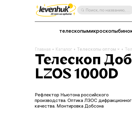
Поиск, по названию, артикулу, категории и др.
телескопы
микроскопы
бино
Главная
Каталог
Телескопы оптом
Тел
Телескоп Доб
LZOS 1000D
Рефлектор Ньютона российского
производства. Оптика ЛЗОС дифракционног
качества. Монтировка Добсона