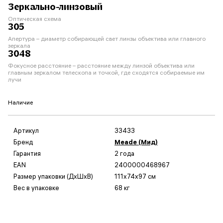
Зеркально-линзовый
Оптическая схема
305
Апертура – диаметр собирающей свет линзы объектива или главного
зеркала
3048
Фокусное расстояние – расстояние между линзой объектива или
главным зеркалом телескопа и точкой, где сходятся собираемые им
лучи
Наличие
Артикул
33433
Бренд
Meade (Мид)
Гарантия
2 года
EAN
2400000468967
Размер упаковки (ДxШxВ)
111x74x97 см
Вес в упаковке
68 кг