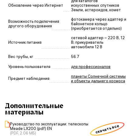
для каталогов
Обновление через Интернет
искусственных спутников
Земли, астероидов, комет
фотокамера через адаптер и
Возможность подключения
байонетное кольцо
другого оборудования
(приобретается отдельно)
сетевой адаптер ~ 220 В, 12
Источник питания
В; прикуриватель
автомобиля 12 В
Вес трубы, кг
56.7
Уровень пользователя
для профессионалов
планеты Солнечной системы
Предмет наблюдения
и объекты дальнего космоса
Дополнительные
материалы
Руководство по эксплуатации: телескопы
скачать все
Meade LX200 (pdf) EN
(PDF, 2.06 МБ)