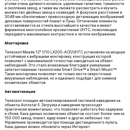
уголки очень далекого космоса: удаленные галактики, туманности
и скопления звезд, а также вы сможете рассмотреть и изучить
множество двойных звезд и созвездий. А фокусное расстояние в
3048 мм обеспечивает превосходную детализацию изображений
дисковых поверхностей планет и Луны. Оптические элементы
изготавливаются из стекла высочайшего качества и имеют
фирменное многослойное просветление UHTC, позволяющее
передавать максимально контрастное и четкое изображение.
Монтировка
Телескоп Meade 12" f/10 LX200-ACF/UHTC установлен на мощную
устойчивую к вибрациям монтировку, конструкция которой
позволяет с максимальной точностью наводиться на объект
наблюдений. Это стало возможным благодаря уникальным
запатентованным технологиям Smart Drive™ и Smart Mount™.
Такая монтировка позволяет не только вести сверхточные
визуальные наблюдения, но и идеально подойдет для снимков
космических объектов.
Автоматизация
Телескоп оснащен автоматизированной системой наведения на
объекты Autostar II. Загрузка и наведения происходят
практически моментально, что позволяет работать без задержек
и сбоев. База данных космических объектов состоит более чем из
150 000 звезд, планет, ядер комет и других небесных тел.
Управление производится при помощи дистанционного пульта,
базы данных можно обновлять через Интернет.