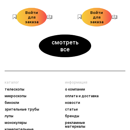
Войти
Войти
для
для
заказа
заказа
смотреть
все
каталог
информация
телескопы
о компании
микроскопы
оплата и доставка
бинокли
новости
зрительные трубы
статьи
лупы
бренды
монокуляры
рекламные
материалы
измерительные