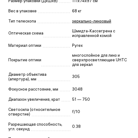
Размер упаковки (ДxШxВ)
111x74x97 см
Вес в упаковке
68 кг
Тип телескопа
зеркально-линзовый
Шмидта-Кассегрена с
Оптическая схема
исправленной комой
Материал оптики
Pyrex
многослойное для линз и
Покрытие оптики
сверхпросветляющее UHTC
для зеркал
Диаметр объектива
305
(апертура), мм
Фокусное расстояние, мм
3048
Диапазон увеличения, крат
51 — 750
Светосила (относительное
f/10
отверстие)
Разрешающая способность,
0.38
угл. секунд