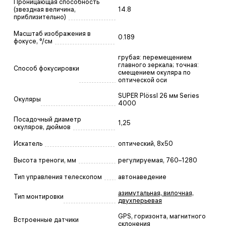
Проницающая способность
(звездная величина,
14.8
приблизительно)
Масштаб изображения в
0.189
фокусе, °/см
грубая: перемещением
главного зеркала; точная:
Способ фокусировки
смещением окуляра по
оптической оси
SUPER Plössl 26 мм Series
Окуляры
4000
Посадочный диаметр
1,25
окуляров, дюймов
Искатель
оптический, 8x50
Высота треноги, мм
регулируемая, 760–1280
Тип управления телескопом
автонаведение
азимутальная, вилочная,
Тип монтировки
двухперьевая
GPS, горизонта, магнитного
Встроенные датчики
склонения