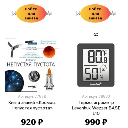
Войти
Войти
для
для
заказа
заказа
Артикул: 77879
Артикул: 78883
Книга знаний «Космос.
Термогигрометр
Непустая пустота»
Levenhuk Wezzer BASE
L10
920 ₽
990 ₽