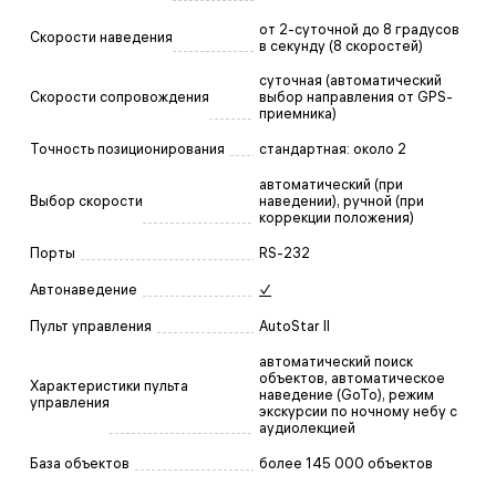
от 2-суточной до 8 градусов
Скорости наведения
в секунду (8 скоростей)
суточная (автоматический
Скорости сопровождения
выбор направления от GPS-
приемника)
Точность позиционирования
стандартная: около 2
автоматический (при
Выбор скорости
наведении), ручной (при
коррекции положения)
Порты
RS-232
Автонаведение
✓
Пульт управления
AutoStar II
автоматический поиск
объектов, автоматическое
Характеристики пульта
наведение (GoTo), режим
управления
экскурсии по ночному небу с
аудиолекцией
База объектов
более 145 000 объектов