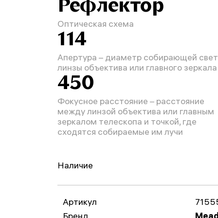
Рефлектор
Оптическая схема
114
Апертура – диаметр собирающей свет
линзы объектива или главного зеркала
450
Фокусное расстояние – расстояние
между линзой объектива или главным
зеркалом телескопа и точкой, где
сходятся собираемые им лучи
Наличие
Артикул
7155
Бренд
Mead