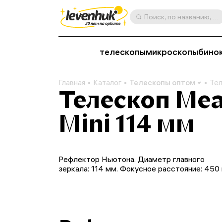
Поиск, по названию, артикулу, категории и др.
телескопы
микроскопы
бино
Главная
Каталог
Телескопы оптом
Тел
Телескоп Mea
Mini 114 мм
Рефлектор Ньютона. Диаметр главного
зеркала: 114 мм. Фокусное расстояние: 450