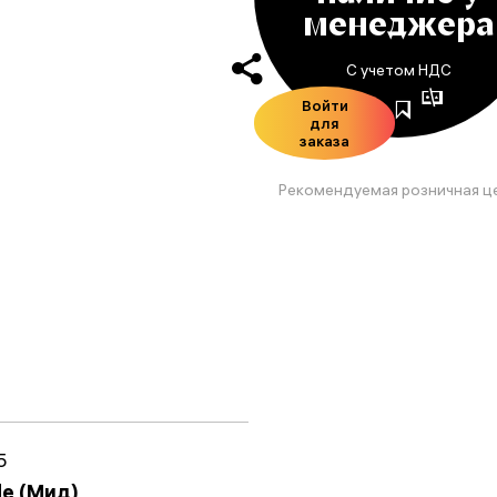
менеджера
С учетом НДС
Войти
для
заказа
Рекомендуемая розничная ц
5
e (Мид)