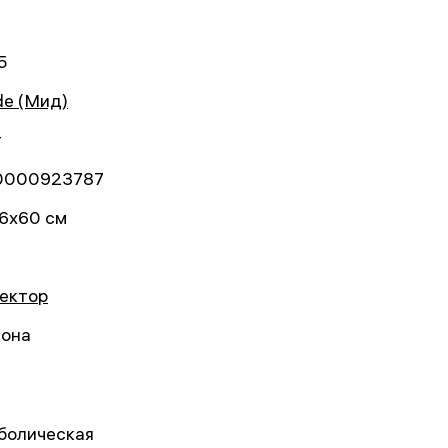
5
e (Мид)
т
0000923787
6x60 см
г
ектор
она
болическая