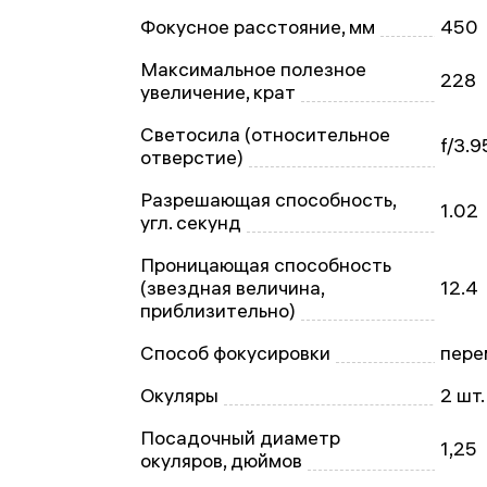
Фокусное расстояние, мм
450
Максимальное полезное
228
увеличение, крат
Светосила (относительное
f/3.9
отверстие)
Разрешающая способность,
1.02
угл. секунд
Проницающая способность
(звездная величина,
12.4
приблизительно)
Способ фокусировки
пере
Окуляры
2 шт.
Посадочный диаметр
1,25
окуляров, дюймов