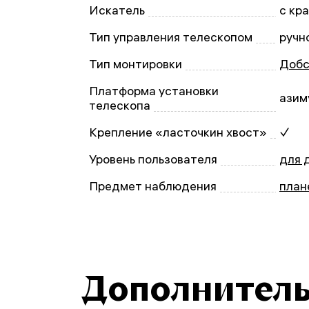
Искатель
с кр
Тип управления телескопом
ручн
Тип монтировки
Добс
Платформа установки
азим
телескопа
Крепление «ласточкин хвост»
✓
Уровень пользователя
для 
Предмет наблюдения
план
Дополнител