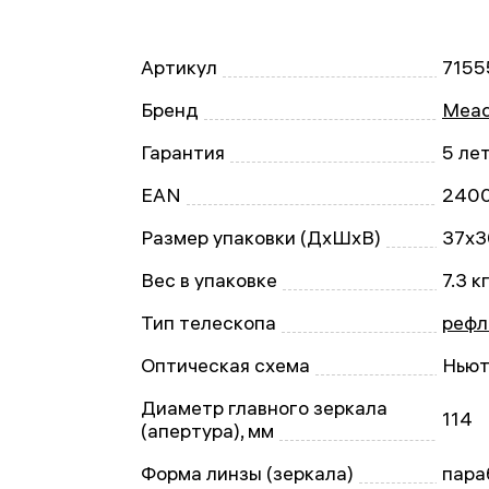
Артикул
7155
Бренд
Mead
Гарантия
5 ле
EAN
240
Размер упаковки (ДxШxВ)
37x3
Вес в упаковке
7.3 к
Тип телескопа
рефл
Оптическая схема
Ньют
Диаметр главного зеркала
114
(апертура), мм
Форма линзы (зеркала)
пара