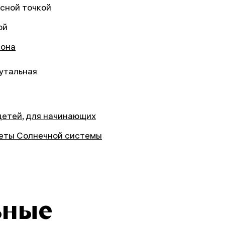
асной точкой
ой
она
утальная
детей
,
для начинающих
еты Солнечной системы
ьные