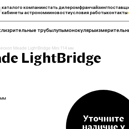
каталог
о компании
стать дилером
франчайзинг
поставщи
кабинеты астрономии
новости
условия работы
контакты
кли
зрительные трубы
лупы
монокуляры
измерительн
ескоп Meade LightBridge Mini 114 мм
de LightBridge
 мм
Уточните
наличие у