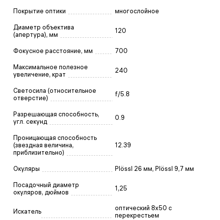
Покрытие оптики
многослойное
Диаметр объектива
120
(апертура), мм
Фокусное расстояние, мм
700
Максимальное полезное
240
увеличение, крат
Светосила (относительное
f/5.8
отверстие)
Разрешающая способность,
0.9
угл. секунд
Проницающая способность
(звездная величина,
12.39
приблизительно)
Окуляры
Plössl 26 мм, Plössl 9,7 мм
Посадочный диаметр
1,25
окуляров, дюймов
оптический 8х50 с
Искатель
перекрестьем