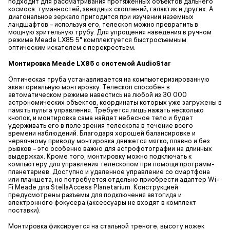
подходит для рассматривания протяженных объектов дальнего
космоса: туманностей, звездных скоплений, галактик и других. А
диагональное зеркало пригодится при изучении наземных
ландшафтов – используя его, телескоп можно превратить в
мощную зрительную трубу. Для упрощения наведения в ручном
режиме Meade LX85 5" комплектуется быстросъемным
оптическим искателем с перекрестьем.
Монтировка Meade LX85 с системой AudioStar
Оптическая труба устанавливается на компьютеризированную
экваториальную монтировку. Телескоп способен в
автоматическом режиме навестись на любой из 30 000
астрономических объектов, координаты которых уже загружены в
память пульта управления. Требуется лишь нажать несколько
кнопок, и монтировка сама найдет небесное тело и будет
удерживать его в поле зрения телескопа в течение всего
времени наблюдений. Благодаря хорошей балансировке и
червячному приводу монтировка движется мягко, плавно и без
рывков – это особенно важно для астрофотографии на длинных
выдержках. Кроме того, монтировку можно подключать к
компьютеру для управления телескопом при помощи программ-
планетариев. Доступно и удаленное управление со смартфона
или планшета, но потребуется отдельно приобрести адаптер Wi-
Fi Meade для StellaAccess Planetarium. Конструкцией
предусмотрены разъемы для подключения автогида и
электронного фокусера (аксессуары не входят в комплект
поставки).
Монтировка фиксируется на стальной треноге, высоту ножек