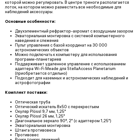
которой можно регулировать. В центре треноги располагается
лоток, на котором можно разместить все необходимые для
наблюдений аксессуары.
Основные особенности:
Двухэлементный рефрактор-ахромат с воздушным зазором
Экваториальная монтировка с системой компьютерного
наведения и слежения
Пульт управления с базой координат на 30 000
астрономических объектов
Можно подключать к компьютеру для использования
программ-планетариев
Поддерживает удаленное управление с использованием
адаптера Wi-Fi Meade для StellaAccess Planetarium
(приобретается отдельно)
Подходит для наземных и астрономических наблюдений и
астрофотографии
Комплект поставки:
Оптическая труба
Оптический искатель 8х50 с перекрестьем
Окуляр Plössl 9,7 мм, 1,25"
Окуляр Plössl 26 мм, 1,25"
Диагональное зеркало 90°, 2" (с адаптером 1,25")
Экваториальная монтировка
Штанга противовеса
Противовес
Ручки тонких движений