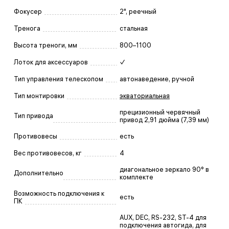
Фокусер
2", реечный
Тренога
стальная
Высота треноги, мм
800–1100
Лоток для аксессуаров
✓
Тип управления телескопом
автонаведение, ручной
Тип монтировки
экваториальная
прецизионный червячный
Тип привода
привод 2,91 дюйма (7,39 мм)
Противовесы
есть
Вес противовесов, кг
4
диагональное зеркало 90° в
Дополнительно
комплекте
Возможность подключения к
есть
ПК
AUX, DEC, RS-232, ST-4 для
подключения автогида, для