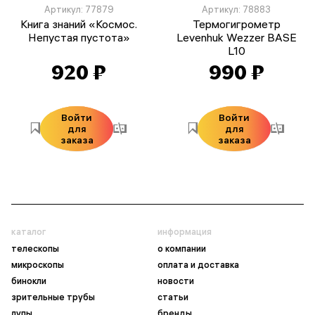
Артикул: 77879
Артикул: 78883
Книга знаний «Космос.
Термогигрометр
Непустая пустота»
Levenhuk Wezzer BASE
L10
920 ₽
990 ₽
Войти
Войти
для
для
заказа
заказа
каталог
информация
телескопы
о компании
микроскопы
оплата и доставка
бинокли
новости
зрительные трубы
статьи
лупы
бренды