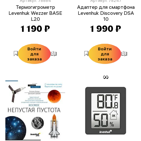
Артикул: 78884
Артикул: 78247
Термогигрометр
Адаптер для смартфона
Levenhuk Wezzer BASE
Levenhuk Discovery DSA
L20
10
1 190 ₽
1 990 ₽
Войти
Войти
для
для
заказа
заказа