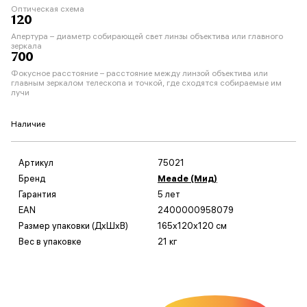
Оптическая схема
120
Апертура – диаметр собирающей свет линзы объектива или главного
зеркала
700
Фокусное расстояние – расстояние между линзой объектива или
главным зеркалом телескопа и точкой, где сходятся собираемые им
лучи
Наличие
Артикул
75021
Бренд
Meade (Мид)
Гарантия
5 лет
EAN
2400000958079
Размер упаковки (ДxШxВ)
165x120x120 см
Вес в упаковке
21 кг