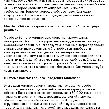
картинку более четкой и детализированной. Вдобавок к этому все
оптические элементы просветлены фирменным покрытием Meade
UHTC, которое увеличивает контрастность и яркость
изображения. Телескоп хорошо собирает свет благодаря
апертуре в 203 мм, поэтому подходит для изучения тусклых
астрономических объектов.
Meade LX90 – монтировка, которая может работать в двух
режимах
Meade LX90 – это компьютеризированная азимутальная
монтировка. Она проста в управлении и поддерживает высокую
скорость наведения. Монтировку также можно быстро перевести
в экваториальную ориентацию (потребуется приобрести
экваториальный клин), что делает ее универсальной в
использовании. Азимутальный режим лучше всего подходит для
наземных наблюдений, а в экваториальном удобнее наблюдать за
звездами и заниматься астрофотографией. Монтировка имеет
плавный ход, движется уверенно и без рывков. Оптическая труба
крепится надежно.
Система компьютерного наведения AudioStar
Благодаря компьютерному наведению телескоп способен
самостоятельно находить на небосклоне интересующие вас
объекты. База данных включает координаты 30 000 туманностей,
галактик, планет, спутников, звездных скоплений и других
объектов дальнего и ближнего космоса. Координаты
сгруппированы по темам, поэтому найти нужный достаточно
просто. Для управления системой автонаведения используется