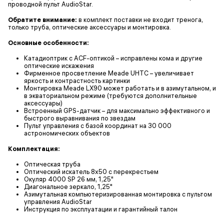
проводной пульт AudioStar.
Обратите внимание:
в комплект поставки не входит тренога,
только труба, оптические аксессуары и монтировка.
Основные особенности:
Катадиоптрик с ACF-оптикой – исправлены кома и другие
оптические искажения
Фирменное просветление Meade UHTC – увеличивает
яркость и контрастность картинки
Монтировка Meade LX90 может работать и в азимутальном, и
в экваториальном режиме (требуются дополнительные
аксессуары)
Встроенный GPS-датчик – для максимально эффективного и
быстрого выравнивания по звездам
Пульт управления с базой координат на 30 000
астрономических объектов
Комплектация:
Оптическая труба
Оптический искатель 8x50 с перекрестьем
Окуляр 4000 SP 26 мм, 1,25"
Диагональное зеркало, 1,25"
Азимутальная компьютеризированная монтировка с пультом
управления AudioStar
Инструкция по эксплуатации и гарантийный талон