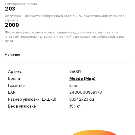
Оптическая схема
203
Апертура – диаметр собирающей свет линзы объектива или главного
зеркала
2000
Фокусное расстояние – расстояние между линзой объектива или
главным зеркалом телескопа и точкой, где сходятся собираемые им
лучи
Наличие
Артикул
75031
Бренд
Meade (Мид)
Гарантия
5 лет
EAN
2400000958178
Размер упаковки (ДxШxВ)
83x42x23 см
Вес в упаковке
19.1 кг