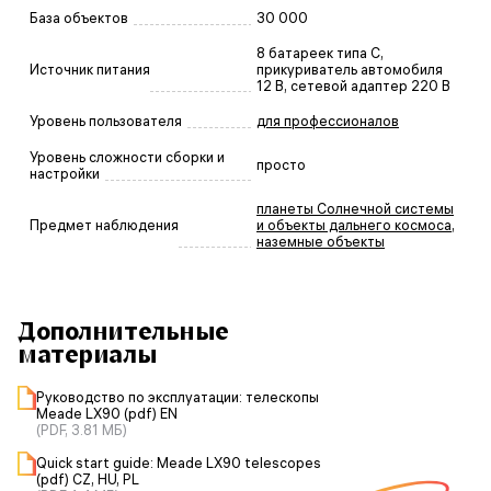
База объектов
30 000
8 батареек типа C,
Источник питания
прикуриватель автомобиля
12 В, сетевой адаптер 220 В
Уровень пользователя
для профессионалов
Уровень сложности сборки и
просто
настройки
планеты Солнечной системы
Предмет наблюдения
и объекты дальнего космоса
,
наземные объекты
Дополнительные
материалы
Руководство по эксплуатации: телескопы
Meade LX90 (pdf) EN
(PDF, 3.81 МБ)
Quick start guide: Meade LX90 telescopes
(pdf) CZ, HU, PL