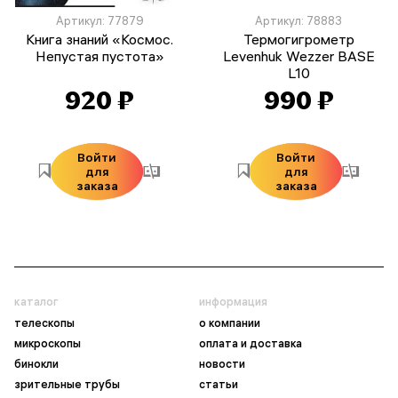
Артикул: 77879
Артикул: 78883
Книга знаний «Космос.
Термогигрометр
Непустая пустота»
Levenhuk Wezzer BASE
L10
920 ₽
990 ₽
Войти
Войти
для
для
заказа
заказа
каталог
информация
телескопы
о компании
микроскопы
оплата и доставка
бинокли
новости
зрительные трубы
статьи