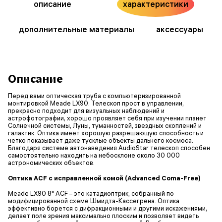
описание
характеристики
дополнительные материалы
аксессуары
Описание
Перед вами оптическая труба с компьютеризированной
монтировкой Meade LX90. Телескоп прост в управлении,
прекрасно подходит для визуальных наблюдений и
астрофотографии, хорошо проявляет себя при изучении планет
Солнечной системы, Луны, туманностей, звездных скоплений и
галактик. Оптика имеет хорошую разрешающую способность и
четко показывает даже тусклые объекты дальнего космоса.
Благодаря системе автонаведения AudioStar телескоп способен
самостоятельно находить на небосклоне около 30 000
астрономических объектов.
Оптика ACF с исправленной комой (Advanced Coma-Free)
Meade LX90 8" ACF – это катадиоптрик, собранный по
модифицированной схеме Шмидта-Кассегрена. Оптика
эффективно борется с дифракционными и другими искажениями,
делает поле зрения максимально плоским и позволяет видеть