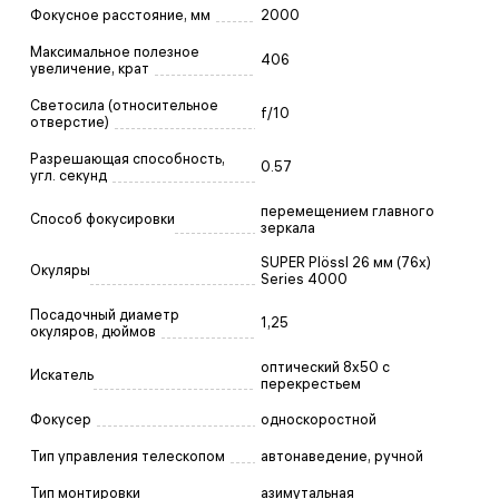
Фокусное расстояние, мм
2000
Максимальное полезное
406
увеличение, крат
Светосила (относительное
f/10
отверстие)
Разрешающая способность,
0.57
угл. секунд
перемещением главного
Способ фокусировки
зеркала
SUPER Plössl 26 мм (76x)
Окуляры
Series 4000
Посадочный диаметр
1,25
окуляров, дюймов
оптический 8х50 с
Искатель
перекрестьем
Фокусер
односкоростной
Тип управления телескопом
автонаведение, ручной
Тип монтировки
азимутальная