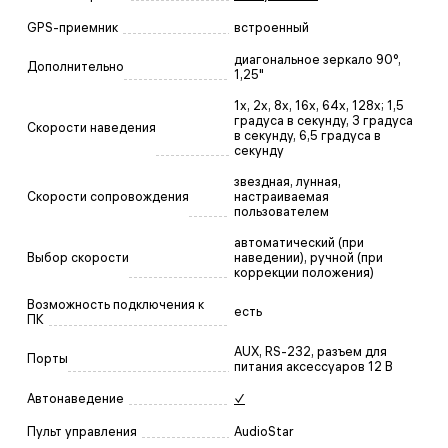
GPS-приемник
встроенный
диагональное зеркало 90°,
Дополнительно
1,25"
1x, 2x, 8x, 16x, 64x, 128x; 1,5
градуса в секунду, 3 градуса
Скорости наведения
в секунду, 6,5 градуса в
секунду
звездная, лунная,
Скорости сопровождения
настраиваемая
пользователем
автоматический (при
Выбор скорости
наведении), ручной (при
коррекции положения)
Возможность подключения к
есть
ПК
AUX, RS-232, разъем для
Порты
питания аксессуаров 12 В
Автонаведение
✓
Пульт управления
AudioStar