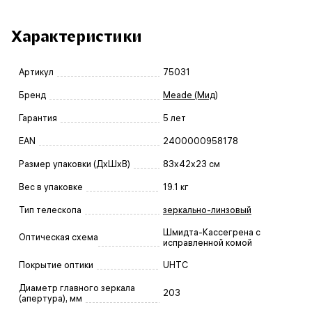
Характеристики
Артикул
75031
Бренд
Meade (Мид)
Гарантия
5 лет
EAN
2400000958178
Размер упаковки (ДxШxВ)
83x42x23 см
Вес в упаковке
19.1 кг
Тип телескопа
зеркально-линзовый
Шмидта-Кассегрена с
Оптическая схема
исправленной комой
Покрытие оптики
UHTC
Диаметр главного зеркала
203
(апертура), мм