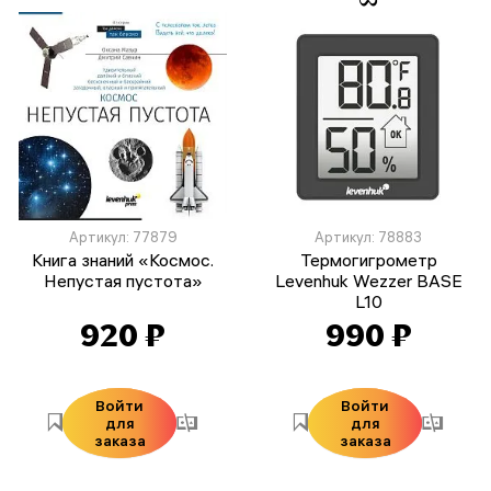
Артикул: 77879
Артикул: 78883
Книга знаний «Космос.
Термогигрометр
Непустая пустота»
Levenhuk Wezzer BASE
L10
920 ₽
990 ₽
Войти
Войти
для
для
заказа
заказа