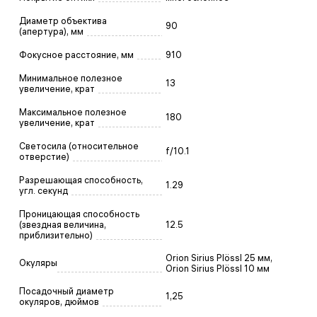
Диаметр объектива
90
(апертура), мм
Фокусное расстояние, мм
910
Минимальное полезное
13
увеличение, крат
Максимальное полезное
180
увеличение, крат
Светосила (относительное
f/10.1
отверстие)
Разрешающая способность,
1.29
угл. секунд
Проницающая способность
(звездная величина,
12.5
приблизительно)
Orion Sirius Plössl 25 мм,
Окуляры
Orion Sirius Plössl 10 мм
Посадочный диаметр
1,25
окуляров, дюймов