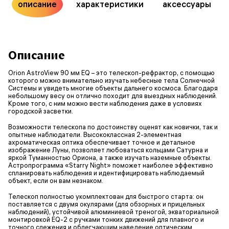
описание
характеристики
аксессуары
Описание
Orion AstroView 90 мм EQ – это телескоп-рефрактор, с помощью
которого можно внимательно изучать небесные тела Солнечной
Системы и увидеть многие объекты дальнего космоса. Благодаря
небольшому весу он отлично походит для выездных наблюдений.
Кроме того, с ним можно вести наблюдения даже в условиях
городской засветки.
Возможности телескопа по достоинству оценят как новички, так и
опытные наблюдатели. Высококлассная 2-элементная
ахроматическая оптика обеспечивает точное и детальное
изображение Луны, позволяет любоваться кольцами Сатурна и
яркой Туманностью Ориона, а также изучать наземные объекты.
Астропрограмма «Starry Night» поможет наиболее эффективно
спланировать наблюдения и идентифицировать наблюдаемый
объект, если он вам незнаком.
Телескоп полностью укомплектован для быстрого старта: он
поставляется с двумя окулярами (для обзорных и прицельных
наблюдений), устойчивой алюминиевой треногой, экваториальной
монтировкой EQ-2 с ручками тонких движений для плавного и
точного слежения и облегчающим наведение оптическим