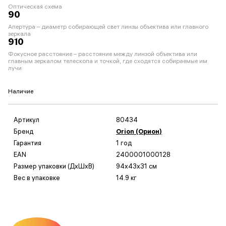
Оптическая схема
90
Апертура – диаметр собирающей свет линзы объектива или главного
зеркала
910
Фокусное расстояние – расстояние между линзой объектива или
главным зеркалом телескопа и точкой, где сходятся собираемые им
лучи
Наличие
Артикул
80434
Бренд
Orion (Орион)
Гарантия
1 год
EAN
2400001000128
Размер упаковки (ДxШxВ)
94x43x31 см
Вес в упаковке
14.9 кг