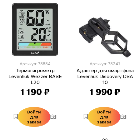
Артикул: 78884
Артикул: 78247
Термогигрометр
Адаптер для смартфона
Levenhuk Wezzer BASE
Levenhuk Discovery DSA
L20
10
1 190 ₽
1 990 ₽
Войти
Войти
для
для
заказа
заказа