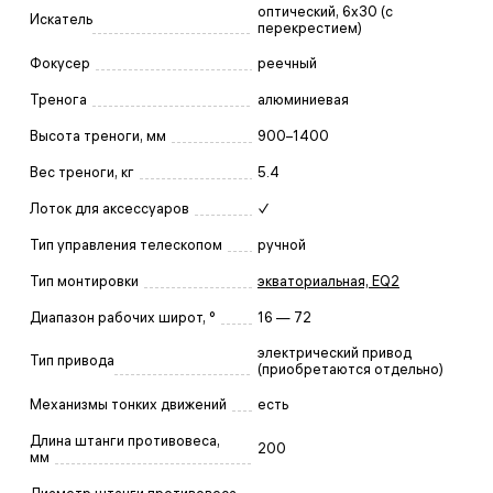
оптический, 6x30 (с
Искатель
перекрестием)
Фокусер
реечный
Тренога
алюминиевая
Высота треноги, мм
900–1400
Вес треноги, кг
5.4
Лоток для аксессуаров
✓
Тип управления телескопом
ручной
Тип монтировки
экваториальная, EQ2
Диапазон рабочих широт, °
16 — 72
электрический привод
Тип привода
(приобретаются отдельно)
Механизмы тонких движений
есть
Длина штанги противовеса,
200
мм