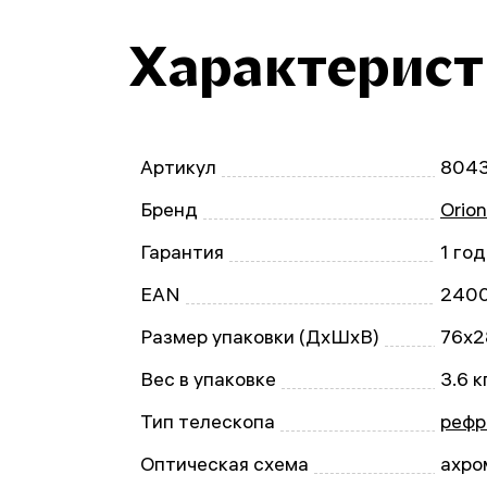
Характерис
Артикул
804
Бренд
Orio
Гарантия
1 год
EAN
240
Размер упаковки (ДxШxВ)
76x2
Вес в упаковке
3.6 к
Тип телескопа
рефр
Оптическая схема
ахро