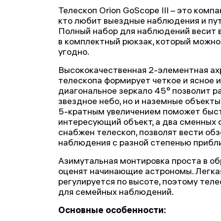
Телескоп Orion GoScope III – это комп
кто любит выездные наблюдения и пут
Полный набор для наблюдений весит в
в комплектный рюкзак, который можно 
угодно.
Высококачественная 2-элементная ах
телескопа формирует четкое и ясное 
диагональное зеркало 45° позволит р
звездное небо, но и наземные объекты
5-кратным увеличением поможет быст
интересующий объект, а два сменных 
снабжен телескоп, позволят вести об
наблюдения с разной степенью прибл
Азимутальная монтировка проста в об
оценят начинающие астрономы. Легка
регулируется по высоте, поэтому тел
для семейных наблюдений.
Основные особенности: