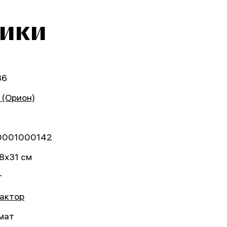
тики
36
n (Орион)
0001000142
8x31 см
г
актор
мат