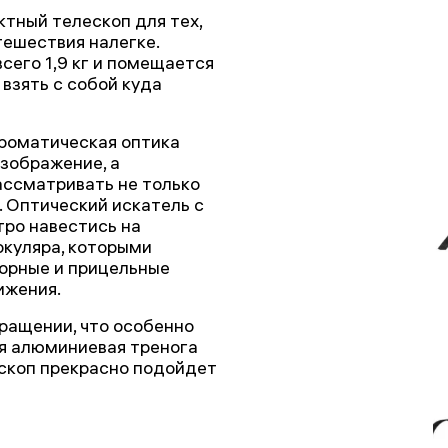
актный телескоп для тех,
ешествия налегке.
сего 1,9 кг и помещается
взять с собой куда
роматическая оптика
изображение, а
ассматривать не только
. Оптический искатель с
ро навестись на
окуляра, которыми
зорные и прицельные
ижения.
ращении, что особенно
я алюминиевая тренога
ескоп прекрасно подойдет