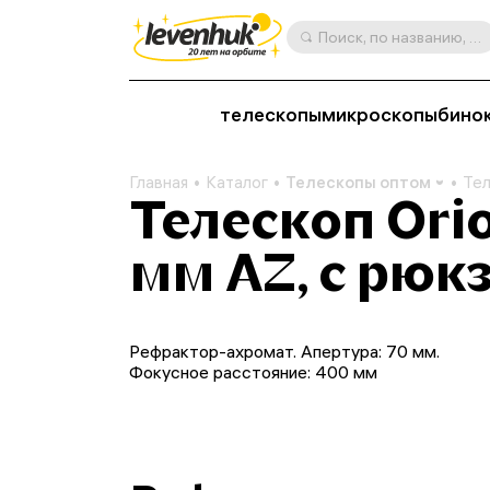
Поиск, по названию, артикулу, категории и др.
телескопы
микроскопы
бино
Главная
Каталог
Телескопы оптом
Тел
Телескоп Orio
мм AZ, с рюк
Рефрактор-ахромат. Апертура: 70 мм.
Фокусное расстояние: 400 мм