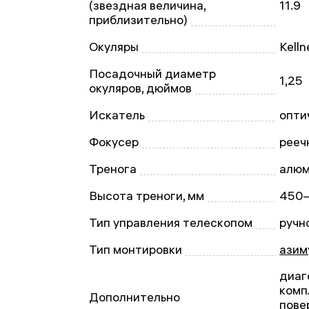
(звездная величина,
11.9
приблизительно)
Окуляры
Kelln
Посадочный диаметр
1,25
окуляров, дюймов
Искатель
опти
Фокусер
рееч
Тренога
алюм
Высота треноги, мм
450–
Тип управления телескопом
ручн
Тип монтировки
азим
диаг
комп
Дополнительно
пове