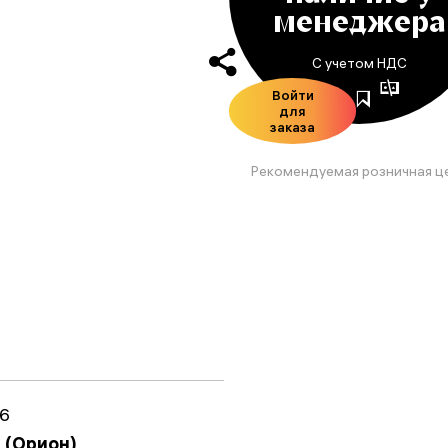
менеджера
С учетом НДС
Войти
для
заказа
Рекомендуемая розничная ц
6
n (Орион)