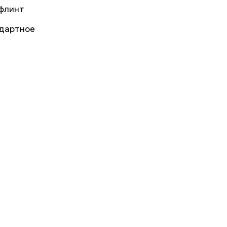
флинт
дартное