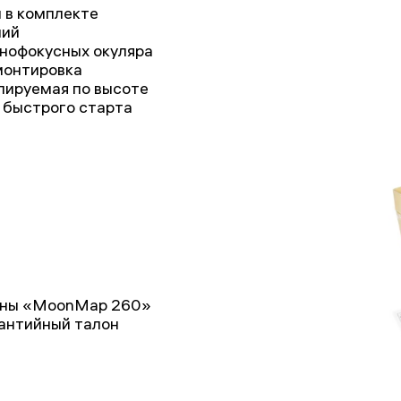
 в комплекте
ний
знофокусных окуляра
монтировка
лируемая по высоте
 быстрого старта
Луны «MoonMap 260»
рантийный талон