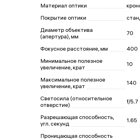
Материал оптики
крон
Покрытие оптики
стан
Диаметр объектива
70
(апертура), мм
Фокусное расстояние, мм
400
Минимальное полезное
10
увеличение, крат
Максимальное полезное
140
увеличение, крат
Светосила (относительное
f/5.7
отверстие)
Разрешающая способность,
1.65
угл. секунд
Проницающая способность