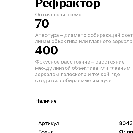
Рефрактор
Оптическая схема
70
Апертура – диаметр собирающей свет
линзы объектива или главного зеркала
400
Фокусное расстояние – расстояние
между линзой объектива или главным
зеркалом телескопа и точкой, где
сходятся собираемые им лучи
Наличие
Артикул
8043
Бренд
Orio