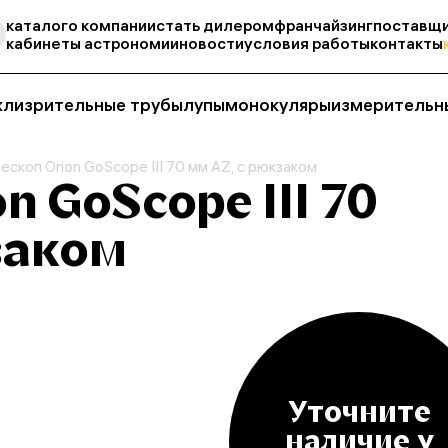
каталог
о компании
стать дилером
франчайзинг
поставщи
кабинеты астрономии
новости
условия работы
контакты
кли
зрительные трубы
лупы
монокуляры
измерительн
ескоп Orion GoScope III 70 мм AZ, с рюкзаком
n GoScope III 70
заком
Уточните
наличие у