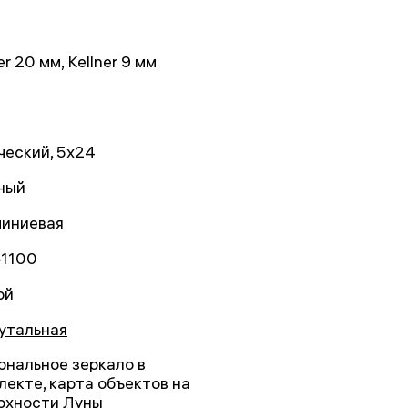
er 20 мм, Kellner 9 мм
ческий, 5x24
ный
иниевая
1100
ой
утальная
ональное зеркало в
лекте, карта объектов на
рхности Луны