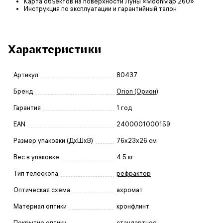
Карта объектов на поверхности Луны «MoonMap 260»
Инструкция по эксплуатации и гарантийный талон
Характеристики
Артикул
80437
Бренд
Orion (Орион)
Гарантия
1 год
EAN
2400001000159
Размер упаковки (ДxШxВ)
76x23x26 см
Вес в упаковке
4.5 кг
Тип телескопа
рефрактор
Оптическая схема
ахромат
Материал оптики
кронфлинт
Покрытие оптики
стандартное