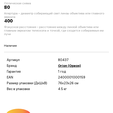
Оптическая схема
80
Апертура – диаметр собирающей свет линзы объектива или главного
зеркала
400
Фокусное расстояние – расстояние между линзой объектива или
главным зеркалом телескопа и точкой, где сходятся собираемые им
лучи
Наличие
Артикул
80437
Бренд
Orion (Орион)
Гарантия
1 год
EAN
2400001000159
Размер упаковки (ДxШxВ)
76x23x26 см
Вес в упаковке
4.5 кг