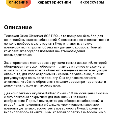
описание
характеристики
аксессуары
Описание
Телескоп Orion Observer 80ST EQ – это прекрасный выбор для
ценителей выездных наблюдений. С помощью этого компактного и
легкого прибора можно изучать Луну и планеты, а также
познакомиться с яркими объектами дальнего космоса. Полный
комплект аксессуаров позволит начать наблюдения
незамедлительно.
Экваториальная монтировка с ручками тонких движений, которой
оборудован телескоп, обеспечит плавное и точное слежение, а
искатель с красной точкой облегчит наведение на интересующий
объект. Те, для кого астрономия – семейное увлечение, оценят
регулируемую по высоте треногу. Она сделана из легкого
алюминия, чтобы не обременять лишним весом при переноске, и
дополнена лотком для аксессуаров.
Два комплектных окуляра Kellner 25 мм и 10 мм оснащены линзами
с антибликовым покрытием для повышения четкости
изображения. Первый пригодится для обзорных наблюдений, а
второй – для прицельных с большим увеличением, например,
позволит детально рассмотреть поверхность Луны. В комплект
входит подробная карта Луны, которая содержит информацию о