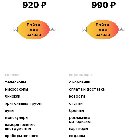
920 ₽
990 ₽
Войти
Войти
для
для
заказа
заказа
каталог
информация
телескопы
о компании
микроскопы
оплата и доставка
бинокли
новости
зрительные трубы
статьи
лупы
бренды
монокуляры
рекламные
материалы
измерительные
инструменты
партнеры
приборы ночного
подарки