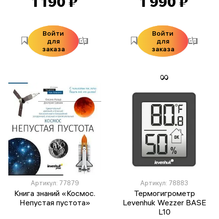
1 190 ₽
1 990 ₽
Войти
Войти
для
для
заказа
заказа
Артикул: 77879
Артикул: 78883
Книга знаний «Космос.
Термогигрометр
Непустая пустота»
Levenhuk Wezzer BASE
L10