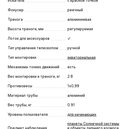
Искатель
с красной точкой
Фокусер
реечный
Тренога
алюминиевая
Высота треноги, мм
регулируемая
Лоток для аксессуаров
✓
Тип управления телескопом
ручной
Тип монтировки
экваториальная
Механизмы тонких движений
есть
Вес монтировки и треноги, кг
2.8
Противовесы
1x0,99
Материал трубы
алюминий
Вес трубы, кг
0.91
Уровень пользователя
для начинающих
планеты Солнечной системы
Предмет наблюдения
и объекты дальнего космоса
,