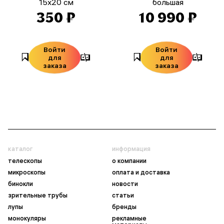
15x20 см
большая
350 ₽
10 990 ₽
Войти
Войти
для
для
заказа
заказа
каталог
информация
телескопы
о компании
микроскопы
оплата и доставка
бинокли
новости
зрительные трубы
статьи
лупы
бренды
монокуляры
рекламные