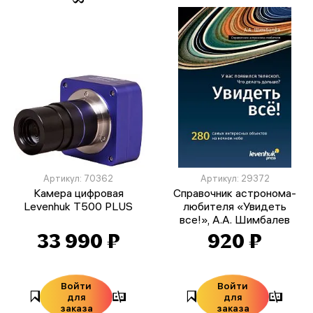
Артикул: 70362
Артикул: 29372
Камера цифровая
Справочник астронома-
Levenhuk T500 PLUS
любителя «Увидеть
все!», А.А. Шимбалев
33 990 ₽
920 ₽
Войти
Войти
для
для
заказа
заказа