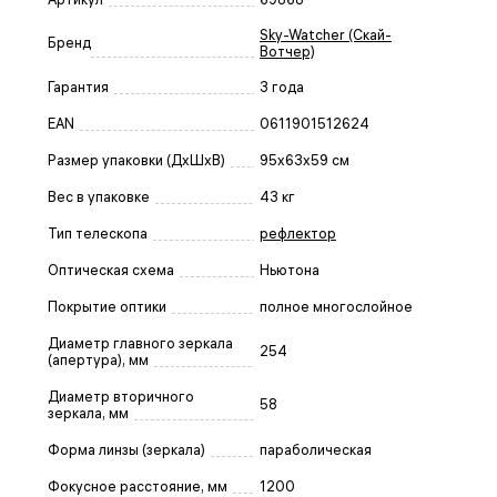
Sky-Watcher (Скай-
Бренд
Вотчер)
Гарантия
3 года
EAN
0611901512624
Размер упаковки (ДxШxВ)
95x63x59 см
Вес в упаковке
43 кг
Тип телескопа
рефлектор
Оптическая схема
Ньютона
Покрытие оптики
полное многослойное
Диаметр главного зеркала
254
(апертура), мм
Диаметр вторичного
58
зеркала, мм
Форма линзы (зеркала)
параболическая
Фокусное расстояние, мм
1200