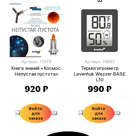
Артикул: 77879
Артикул: 78883
Книга знаний «Космос.
Термогигрометр
Непустая пустота»
Levenhuk Wezzer BASE
L10
920 ₽
990 ₽
Войти
Войти
для
для
заказа
заказа