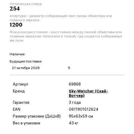
Оптическая схема
254
Апертура – диаметр собирающей свет линзы объектива или
главного зеркала
1200
Фокусное расстояние – расстояние между линзой объектива или
главным зеркалом телескопа и точкой, где сходятся собираемые
им лучи
Наличие
Будущие поставки
21 октября 2026
5
Артикул
69868
Бренд
Sky-Watcher (Скай-
Вотчер)
Гарантия
3 года
EAN
0611901512624
Размер упаковки (ДxШxВ)
95x63x59 см
Вес в упаковке
43 кг