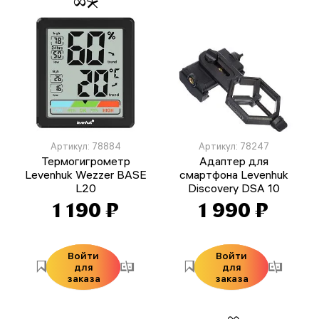
Артикул: 78884
Артикул: 78247
Термогигрометр
Адаптер для
Levenhuk Wezzer BASE
смартфона Levenhuk
L20
Discovery DSA 10
1 190 ₽
1 990 ₽
Войти
Войти
для
для
заказа
заказа