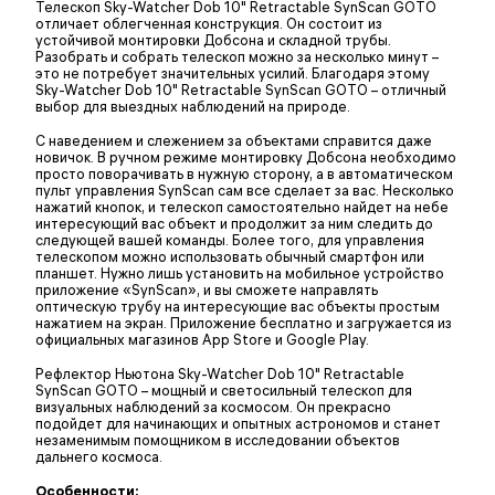
Телескоп Sky-Watcher Dob 10" Retractable SynScan GOTO
отличает облегченная конструкция. Он состоит из
устойчивой монтировки Добсона и складной трубы.
Разобрать и собрать телескоп можно за несколько минут –
это не потребует значительных усилий. Благодаря этому
Sky-Watcher Dob 10" Retractable SynScan GOTO – отличный
выбор для выездных наблюдений на природе.
С наведением и слежением за объектами справится даже
новичок. В ручном режиме монтировку Добсона необходимо
просто поворачивать в нужную сторону, а в автоматическом
пульт управления SynScan сам все сделает за вас. Несколько
нажатий кнопок, и телескоп самостоятельно найдет на небе
интересующий вас объект и продолжит за ним следить до
следующей вашей команды. Более того, для управления
телескопом можно использовать обычный смартфон или
планшет. Нужно лишь установить на мобильное устройство
приложение «SynScan», и вы сможете направлять
оптическую трубу на интересующие вас объекты простым
нажатием на экран. Приложение бесплатно и загружается из
официальных магазинов App Store и Google Play.
Рефлектор Ньютона Sky-Watcher Dob 10" Retractable
SynScan GOTO – мощный и светосильный телескоп для
визуальных наблюдений за космосом. Он прекрасно
подойдет для начинающих и опытных астрономов и станет
незаменимым помощником в исследовании объектов
дальнего космоса.
Особенности: