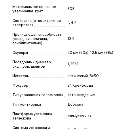
Максимальное полезное
508
увеличение, крат
Светосила (относительное
f/4.7
отверстие)
Проницающая способность
(звездная величина,
13.9
приблизительно)
Окуляры
20 мм (60x), 12,5 мм (96x)
Посадочный диаметр
1,25/2
окуляров, дюймов
Искатель
оптический, 8x50
Фокусер
2", Крейфорда
Тип управления телескопом
автонаведение
Тип монтировки
Добсона
Платформа установки
азимутальная
телескопа
Система установки и