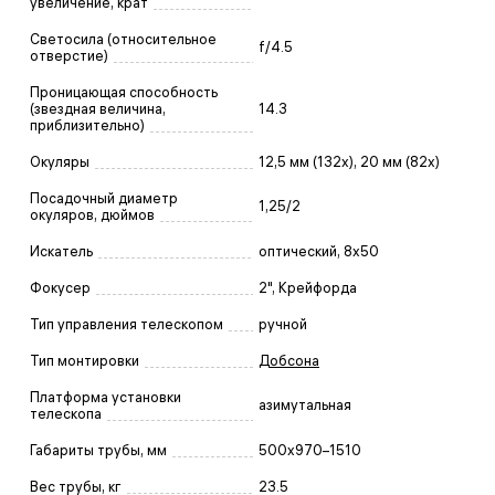
увеличение, крат
Светосила (относительное
f/4.5
отверстие)
Проницающая способность
(звездная величина,
14.3
приблизительно)
Окуляры
12,5 мм (132x), 20 мм (82x)
Посадочный диаметр
1,25/2
окуляров, дюймов
Искатель
оптический, 8x50
Фокусер
2", Крейфорда
Тип управления телескопом
ручной
Тип монтировки
Добсона
Платформа установки
азимутальная
телескопа
Габариты трубы, мм
500x970–1510
Вес трубы, кг
23.5