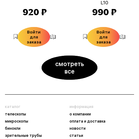
L10
920 ₽
990 ₽
Войти
Войти
для
для
заказа
заказа
смотреть
все
каталог
информация
телескопы
о компании
микроскопы
оплата и доставка
бинокли
новости
зрительные трубы
статьи