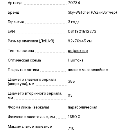
Артикул
70734
Бренд
Sky-Watcher (Скай-Вотчер)
Гарантия
3 года
EAN
0611901512273
Размер упаковки (ДxШxВ)
92x76x45 см
Тип телескопа
рефлектор
Оптическая схема
Ньютона
Покрытие оптики
полное многослойное
Диаметр главного зеркала
355
(апертура), мм
Диаметр вторичного зеркала,
93
мм
Форма линзы (зеркала)
параболическая
Фокусное расстояние, мм
1650.0
Максимальное полезное
710