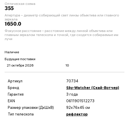
Оптическая схема
355
Апертура – диаметр собирающей свет линзы объектива или главного
зеркала
1650.0
Фокусное расстояние – расстояние между линзой объектива или
главным зеркалом телескопа и точкой, где сходятся собираемые им
лучи
Наличие
Будущие поставки
21 октября 2026
10
Артикул
70734
Бренд
Sky-Watcher (Скай-Вотчер)
Гарантия
3 года
EAN
0611901512273
Размер упаковки (ДxШxВ)
92x76x45 см
Тип телескопа
рефлектор