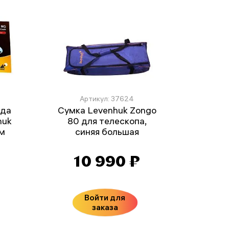
Артикул: 37624
ода
Сумка Levenhuk Zongo
huk
80 для телескопа,
см
синяя большая
10 990 ₽
Войти для
заказа