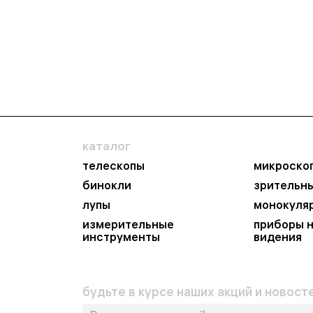
каталог
телескопы
микроско
бинокли
зрительн
лупы
монокуля
измерительные
приборы 
инструменты
видения
будьте в курсе наших акций и новосте