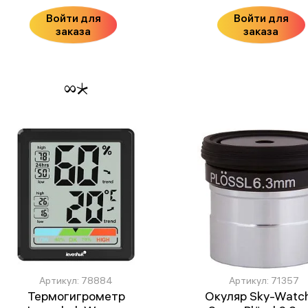
Войти для
Войти для
заказа
заказа
Артикул: 78884
Артикул: 71357
Термогигрометр
Окуляр Sky-Watc