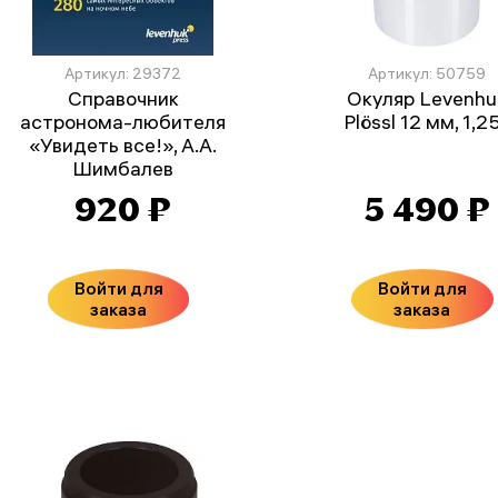
Артикул: 29372
Артикул: 50759
Справочник
Окуляр Levenhu
астронома-любителя
Plössl 12 мм, 1,2
«Увидеть все!», А.А.
Шимбалев
920 ₽
5 490 ₽
Войти для
Войти для
заказа
заказа