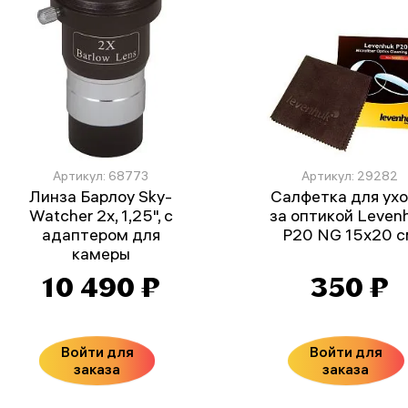
Артикул: 68773
Артикул: 29282
Линза Барлоу Sky-
Салфетка для ух
Watcher 2x, 1,25", с
за оптикой Leven
адаптером для
P20 NG 15x20 
камеры
10 490 ₽
350 ₽
Войти для
Войти для
заказа
заказа