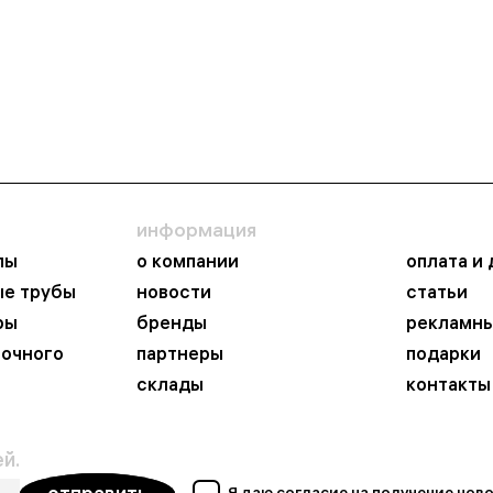
информация
пы
о компании
оплата и
ые трубы
новости
статьи
ры
бренды
рекламны
ночного
партнеры
подарки
склады
контакты
й.
Я даю согласие на получение но