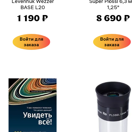
Levenhuk Wezzer
Super Plössl 6,3 
BASE L20
1,25"
1 190 ₽
8 690 ₽
Войти для
Войти для
заказа
заказа