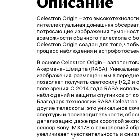
Описание
Celestron Origin – это высокотехноло
интеллектуальная домашняя обсерват
потрясающие изображения туманносте
возможности обычного телескопа с бо
Celestron Origin создан для того, что
процесс наблюдения и астрофотосъем
В основе Celestron Origin – запатенто
Акермана-Шмидта (RASA). Уникальная
изображения, размещенным в передней
позволяет получить светосилу f/2,2 и
поле зрения. С 2014 года RASA испол
наблюдений и защиты спутников от ко
Благодаря технологии RASA Celestron 
другие телескопы: это уникальное соч
апертуры и производительности, обе
детализацию даже при короткой эксп
сенсор Sony IMX178 с технологией об
увеличивает чувствительность и сниж