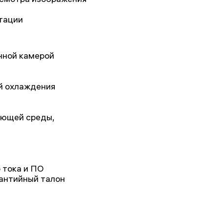
тации
нной камерой
й охлаждения
ающей среды,
 тока и ПО
рантийный талон