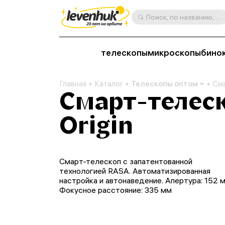
Поиск, по названию, артикулу, категории и др.
телескопы
микроскопы
бино
Главная
Каталог
Телескопы оптом
Сма
Смарт-телеск
Origin
Смарт-телескоп с запатентованной
технологией RASA. Автоматизированная
настройка и автонаведение. Апертура: 152 м
Фокусное расстояние: 335 мм