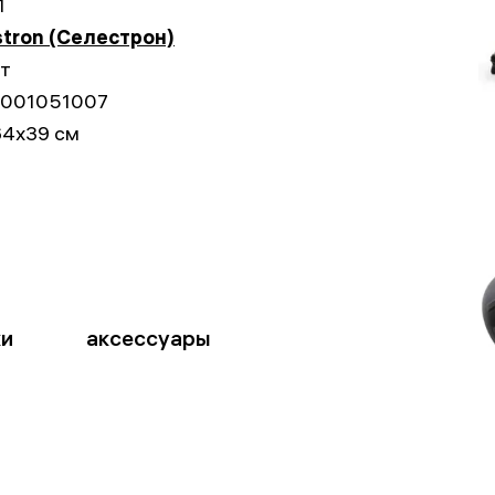
1
stron (Селестрон)
ет
001051007
64x39 см
ки
аксессуары