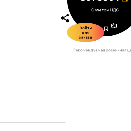
С учетом НДС
Войти
для
заказа
Рекомендуемая розничная ц