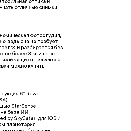
етосильная оптика и
учать отличные снимки
рономическая фотостудия,
но, ведь она не требует
рается и разбирается без
 не более 8 кг и легко
льной защиты телескопа
ровки можно купить
трукция 6" Rowe-
SA)
щью StarSense
 на базе ИИ
d by SkySafari для iOS и
ом планетария
смотра изображения