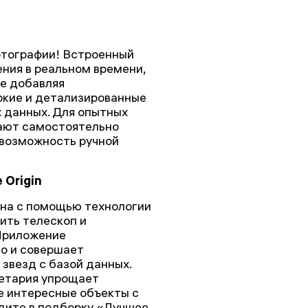
фотографии! Встроенный
ния в реальном времени,
не добавляя
яркие и детализированные
 данных. Для опытных
ают самостоятельно
 возможность ручной
 Origin
на с помощью технологии
ить телескоп и
 Приложение
о и совершает
звезд с базой данных.
етария упрощает
е интересные объекты с
дите в подборку «Лучшее