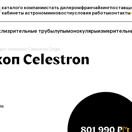
каталог
о компании
стать дилером
франчайзинг
поставщи
кабинеты астрономии
новости
условия работы
контакты
кли
зрительные трубы
лупы
монокуляры
измерительн
рт-телескоп Celestron Origin
оп Celestron
м.
801 990 ₽