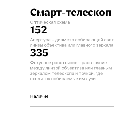
Смарт-телескоп
Оптическая схема
152
Апертура – диаметр собирающей свет
линзы объектива или главного зеркала
335
Фокусное расстояние – расстояние
между линзой объектива или главным
зеркалом телескопа и точкой, где
сходятся собираемые им лучи
Наличие