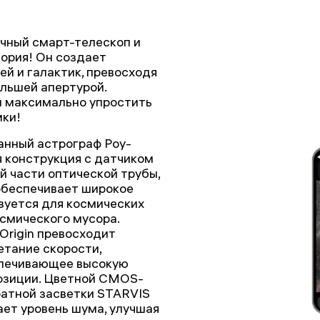
гичный смарт-телескоп и
ория! Он создает
й и галактик, превосходя
льшей апертурой.
бы максимально упростить
ки!
ванный астрограф Роу-
 конструкция с датчиком
 части оптической трубы,
 обеспечивает широкое
ьзуется для космических
смического мусора.
Origin превосходит
етание скорости,
спечивающее высокую
озиции. Цветной CMOS-
ратной засветки STARVIS
ает уровень шума, улучшая