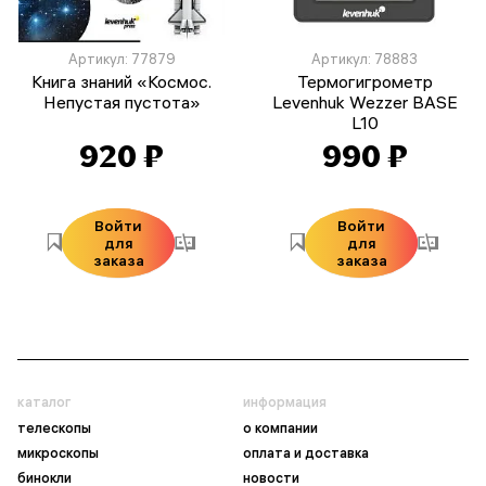
Артикул: 77879
Артикул: 78883
Книга знаний «Космос.
Термогигрометр
Непустая пустота»
Levenhuk Wezzer BASE
L10
920 ₽
990 ₽
Войти
Войти
для
для
заказа
заказа
каталог
информация
телескопы
о компании
микроскопы
оплата и доставка
бинокли
новости