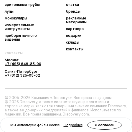
зрительные трубы
статьи
лупы
бренды
монокуляры
рекламные
материалы
измерительные
инструменты
партнеры
приборы ночного
подарки
видения
склады
контакты
контакты
Москва:
+7 (495) 649-85-00
Санкт-Петербург:
+7 (812) 325-05-02
© 2005–2026 Компания «Левенгук». Все права защищены.
© 2026 Discovery, а также соответствующие логотипы и
торговые марки являются товарными знаками компании Discovery,
а также ее дочерних предприятий и филиалов. Используется по
лицензии. Все права защищены. Discovery.com.
Мы используем файлы cookie.
Подробнее
Я согласен
Политика конфиденциальности