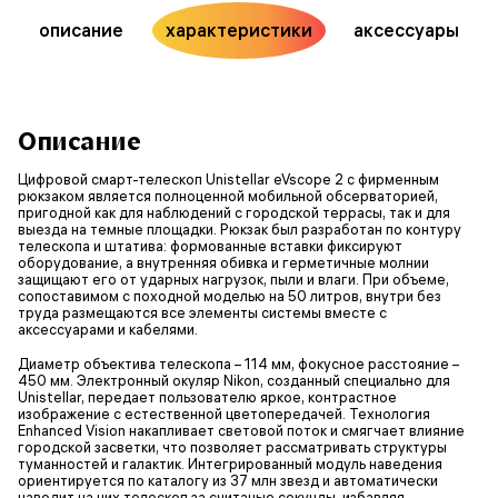
описание
характеристики
аксессуары
Описание
Цифровой смарт-телескоп Unistellar eVscope 2 с фирменным
рюкзаком является полноценной мобильной обсерваторией,
пригодной как для наблюдений с городской террасы, так и для
выезда на темные площадки. Рюкзак был разработан по контуру
телескопа и штатива: формованные вставки фиксируют
оборудование, а внутренняя обивка и герметичные молнии
защищают его от ударных нагрузок, пыли и влаги. При объеме,
сопоставимом с походной моделью на 50 литров, внутри без
труда размещаются все элементы системы вместе с
аксессуарами и кабелями.
Диаметр объектива телескопа – 114 мм, фокусное расстояние –
450 мм. Электронный окуляр Nikon, созданный специально для
Unistellar, передает пользователю яркое, контрастное
изображение с естественной цветопередачей. Технология
Enhanced Vision накапливает световой поток и смягчает влияние
городской засветки, что позволяет рассматривать структуры
туманностей и галактик. Интегрированный модуль наведения
ориентируется по каталогу из 37 млн звезд и автоматически
наводит на них телескоп за считаные секунды, избавляя