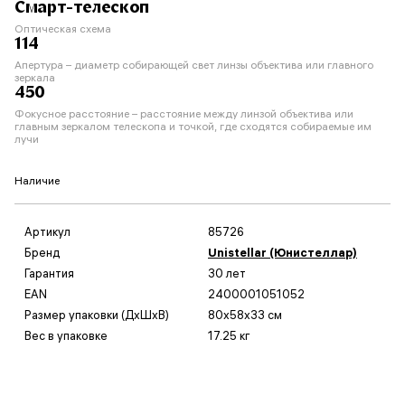
Смарт-телескоп
Оптическая схема
114
Апертура – диаметр собирающей свет линзы объектива или главного
зеркала
450
Фокусное расстояние – расстояние между линзой объектива или
главным зеркалом телескопа и точкой, где сходятся собираемые им
лучи
Наличие
Артикул
85726
Бренд
Unistellar (Юнистеллар)
Гарантия
30 лет
EAN
2400001051052
Размер упаковки (ДxШxВ)
80x58x33 см
Вес в упаковке
17.25 кг