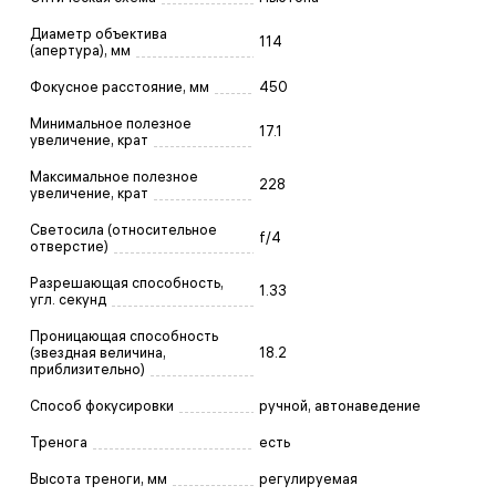
Диаметр объектива
114
(апертура), мм
Фокусное расстояние, мм
450
Минимальное полезное
17.1
увеличение, крат
Максимальное полезное
228
увеличение, крат
Светосила (относительное
f/4
отверстие)
Разрешающая способность,
1.33
угл. секунд
Проницающая способность
(звездная величина,
18.2
приблизительно)
Способ фокусировки
ручной, автонаведение
Тренога
есть
Высота треноги, мм
регулируемая