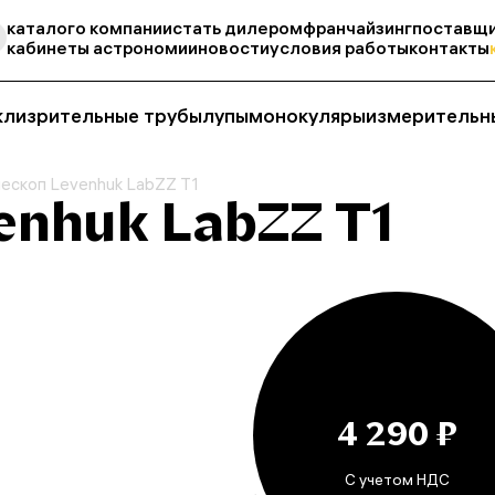
каталог
о компании
стать дилером
франчайзинг
поставщи
кабинеты астрономии
новости
условия работы
контакты
кли
зрительные трубы
лупы
монокуляры
измерительн
ескоп Levenhuk LabZZ T1
enhuk LabZZ T1
4 290 ₽
С учетом НДС