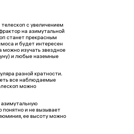
й телескоп с увеличением
ефрактор на азимутальной
коп станет прекрасным
смоса и будет интересен
а можно изучать звездное
уну) и любые наземные
уляра разной кратности.
деть все наблюдаемые
елескоп можно
ю азимутальную
о понятно и не вызывает
алюминия, ее высоту можно