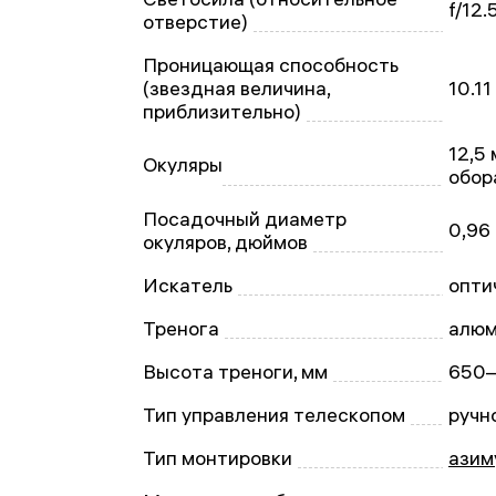
f/12.
отверстие)
Проницающая способность
(звездная величина,
10.11
приблизительно)
12,5 
Окуляры
обор
Посадочный диаметр
0,96
окуляров, дюймов
Искатель
опти
Тренога
алюм
Высота треноги, мм
650–
Тип управления телескопом
ручн
Тип монтировки
азим