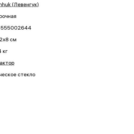
nhuk (Левенгук)
рочная
5555002644
2x8 см
4 кг
актор
ческое стекло