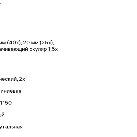
5
мм (40х), 20 мм (25x),
ачивающий окуляр 1,5x
ческий, 2х
иниевая
1150
ой
утальная