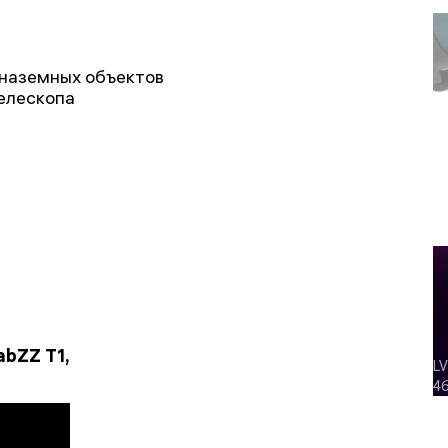
 наземных объектов
елескопа
bZZ T1,