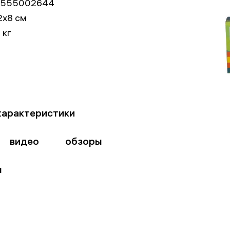
5555002644
2x8 см
 кг
характеристики
видео
обзоры
ы