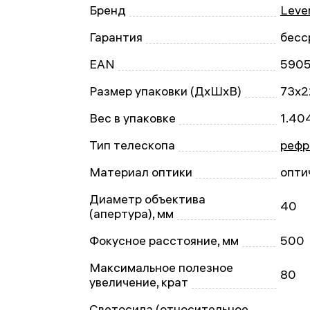
Бренд
Leve
Гарантия
бесс
EAN
590
Размер упаковки (ДxШxВ)
73x2
Вес в упаковке
1.40
Тип телескопа
рефр
Материал оптики
опти
Диаметр объектива
40
(апертура), мм
Фокусное расстояние, мм
500
Максимальное полезное
80
увеличение, крат
Светосила (относительное