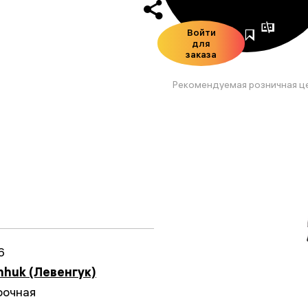
Войти
для
заказа
Рекомендуемая розничная ц
6
nhuk (Левенгук)
рочная