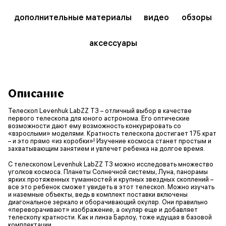
дополнительные материалы
видео
обзоры
аксессуары
Описание
Телескоп Levenhuk LabZZ T3 – отличный выбор в качестве
первого телескопа для юного астронома. Его оптические
возможности дают ему возможность конкурировать со
«взрослыми» моделями. Кратность телескопа достигает 175 крат
– и это прямо «из коробки»! Изучение космоса станет простым и
захватывающим занятием и увлечет ребенка на долгое время.
С телескопом Levenhuk LabZZ T3 можно исследовать множество
уголков космоса. Планеты Солнечной системы, Луна, панорамы
ярких протяженных туманностей и крупных звездных скоплений –
все это ребенок сможет увидеть в этот телескоп. Можно изучать
и наземные объекты, ведь в комплект поставки включены
диагональное зеркало и оборачивающий окуляр. Они правильно
«переворачивают» изображение, а окуляр еще и добавляет
телескопу кратности. Как и линза Барлоу, тоже идущая в базовой
комплектации.