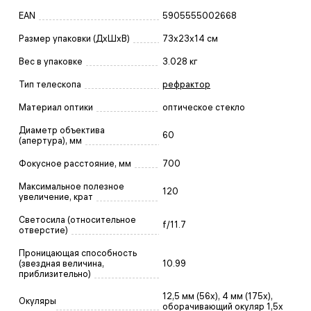
EAN
5905555002668
Размер упаковки (ДxШxВ)
73x23x14 см
Вес в упаковке
3.028 кг
Тип телескопа
рефрактор
Материал оптики
оптическое стекло
Диаметр объектива
60
(апертура), мм
Фокусное расстояние, мм
700
Максимальное полезное
120
увеличение, крат
Светосила (относительное
f/11.7
отверстие)
Проницающая способность
(звездная величина,
10.99
приблизительно)
12,5 мм (56х), 4 мм (175х),
Окуляры
оборачивающий окуляр 1,5x