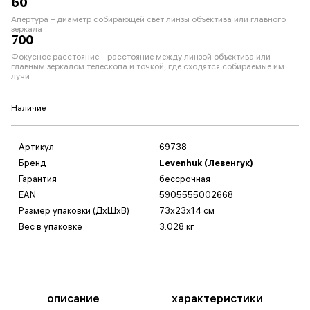
60
Апертура – диаметр собирающей свет линзы объектива или главного
зеркала
700
Фокусное расстояние – расстояние между линзой объектива или
главным зеркалом телескопа и точкой, где сходятся собираемые им
лучи
Наличие
Артикул
69738
Бренд
Levenhuk (Левенгук)
Гарантия
бессрочная
EAN
5905555002668
Размер упаковки (ДxШxВ)
73x23x14 см
Вес в упаковке
3.028 кг
описание
характеристики