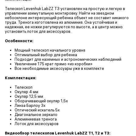
Телескоп Levenhuk LabZZ T3 установлен на простую и легкую в
управлении азимутальную монтировку. Найти на звездном
небосклоне интересующий ребенка объект не составит никакого
труда. Тренога изготовлена из алюминия. Она устойчивая и
надежная, ее ножки регулируются по высоте, а в центр можно
установить лоток для аксессуаров.
Особенности:
Мощный телескоп начального уровня
Оптимальный выбор для ребенка
Подходит для наземных и астрономических наблюдений
Увеличение 175 крат прямо «из коробки»
Все необходимые аксессуары уже в комплекте
Комплектация:
Телескоп
Окуляр 4 мм
Окуляр 12,5 мм
Оборачивающий окуляр 1,5x
Линза Барлоу 3х
Оптический искатель 5х
Диагональное зеркало
Алюминиевая тренога
Лоток для аксессуаров
Видеообзор телескопов Levenhuk LabZZ T1, T2 и T3: