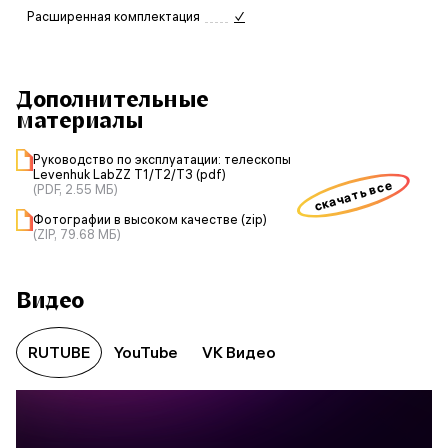
Расширенная комплектация
✓
Дополнительные
материалы
Руководство по эксплуатации: телескопы
Levenhuk LabZZ T1/T2/T3 (pdf)
скачать все
(PDF, 2.55 МБ)
Фотографии в высоком качестве (zip)
(ZIP, 79.68 МБ)
Видео
RUTUBE
YouTube
VK Видео