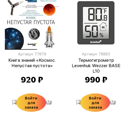
Артикул: 77879
Артикул: 78883
Книга знаний «Космос.
Термогигрометр
Непустая пустота»
Levenhuk Wezzer BASE
L10
920 ₽
990 ₽
Войти
Войти
для
для
заказа
заказа