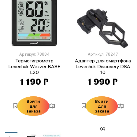
Артикул: 78884
Артикул: 78247
Термогигрометр
Адаптер для смартфона
Levenhuk Wezzer BASE
Levenhuk Discovery DSA
L20
10
1 190 ₽
1 990 ₽
Войти
Войти
для
для
заказа
заказа